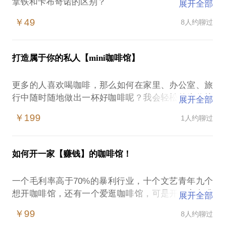
拿铁和卡布奇诺的区别？
展开全部
男人一般喜欢喝什么咖啡？女人一般喜欢喝什么咖
￥49
8人约聊过
啡？
喝什么咖啡能显得你更有品味？
在咖啡馆如何给说“随便”的朋友点单？
打造属于你的私人【mini咖啡馆】
我在开咖啡馆的日子里了解了这一切。相信在这些方
面，能为你提供帮助。
更多的人喜欢喝咖啡，那么如何在家里、办公室、旅
愿意与你交流的内容包括：
行中随时随地做出一杯好咖啡呢？我会轻松的为你找
展开全部
如何在咖啡馆里点一杯好喝的咖啡
到解决之道。手把手带你打造你的【私人咖啡馆】
如何给朋友讲出听得懂的专业咖啡知识
￥199
1人约聊过
在这样的情况下，喜欢咖啡 喜欢DIY 热爱生活容易遭
如何在家里简单的做出一杯健康好咖啡
遇：
PS.在选择与我见面前，请把你的问题更具体化。毕
都说三合一咖啡不健康，但是就爱喝这种口感，该怎
竟，一小时的谈话只能解决一个小问题。请把你的问
如何开一家【赚钱】的咖啡馆！
么办？
题提前发给我，方便我做更精细的准备，提升见面效
每次旅行都不知道哪家咖啡馆好喝，那么怎么能随时
一个毛利率高于70%的暴利行业，十个文艺青年九个
随地自己做一杯自己喜欢的咖啡呢？
想开咖啡馆，还有一个爱逛咖啡馆，可是开一家咖啡
展开全部
家里有客人，很想用咖啡待客，但是买一个咖啡机放
馆真的赚钱吗？如果开咖啡馆不赚钱，那么这个咖啡
在家里，使用率又很低，该怎么解决
￥99
8人约聊过
馆是靠什么存活的呢？
总有朋友送给你咖啡豆，那么咖啡豆到底会不会过期