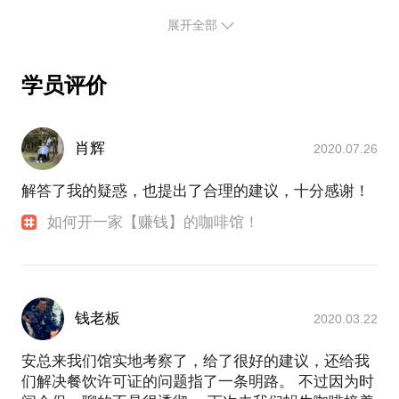
更多信息请参考关于我的网络报道：
80后女孩双井开店做公益
展开全部
蜗牛咖啡 | 一家有爱的咖啡馆 你和公益之间 只差一杯
咖啡
学员评价
http://mp.weixin.qq.com/s?
__biz=MjM5NDE5NTEwMA==&mid=402031174&idx=1&sn
探店 | 蜗牛咖啡国贸店老板安子（安文萍）专访
（一）
肖辉
2020.07.26
http://mp.weixin.qq.com/s?
__biz=MzA5NDIxNzg3Mg==&mid=2651570564&idx=2&sn
解答了我的疑惑，也提出了合理的建议，十分感谢！
http://探店 | 蜗牛咖啡国贸店老板安子（安文萍）专访
（二）
如何开一家【赚钱】的咖啡馆！
http://mp.weixin.qq.com/s?
钱老板
2020.03.22
安总来我们馆实地考察了，给了很好的建议，还给我
们解决餐饮许可证的问题指了一条明路。 不过因为时