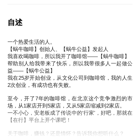
在这样的情况下，喜欢喝咖啡，打算开咖啡馆，文艺
呢？如何保存咖啡豆？
青年，容易遭遇：
北京蜗牛咖啡馆创始人、蜗牛公益创始人，愿意与你
在中国咖啡馆真的是靠卖快餐赚钱的吗？
自述
分享的内容包括：
在咖啡馆里到底有多少人是来和咖啡的？
教你做一杯健康好喝的三合一咖啡
什么样的咖啡馆一定会赔钱？
教你如何在旅行中随时做一杯独特风味的咖啡
一个热爱生活的人。
我在25岁开始创业，从文化公司到咖啡馆，我的人生
教你不用咖啡机，也能做出一杯好咖啡
【蜗牛咖啡】创始人、【蜗牛公益】发起人
2次创业，有成功也有失败。
教你正确的咖啡豆保存方法
我喜欢喝咖啡，所以我开了咖啡馆——【蜗牛咖啡】
至今，我开了5年的咖啡馆，在北京这个竞争激烈的市
附赠私人【mini咖啡馆】器具套装
帮助别人给我带来了快乐，所以我带很多人一起做公
场，从1家店开到5家店，又从5家店缩减到2家店。
PS.在选择与我见面前，请把你的问题更具体化。毕
益——【蜗牛公益】
赚钱？还是情怀？告诉你真实的咖啡馆老板的生活
竟一小时的谈话只能解决一个小问题。请把你的问题
我在25岁开始创业，从文化公司到咖啡馆，我的人生
我愿意与你分享的内容包括：
提前发给我，方便我做更精确的准备，提升见面效
2次创业，有成功也有失败。
为什么说‘开一家咖啡馆真的能赚钱’
开什么样的咖啡馆会赔钱
至今，开了7年的咖啡馆，在北京这个竞争激烈的市
咖啡管理究竟该卖什么
场，从1家店开到5家店，又从5家店缩减到2家店。
一不小心，安老板成了传说中的‘行家’，好吧，那就在
详谈咖啡馆运营模式，咖啡馆里的那些细节营销
【在行】平台上开个课吧！
PS.在选择与我见面前，请把你的问题更具体化。毕
竟两小时的谈话只能解决一部分问题。请把你的问题
关于咖啡，赚钱？还是情怀？告诉我你想听什么？
提前发给我，方便我做更精确的准备，提升见面效