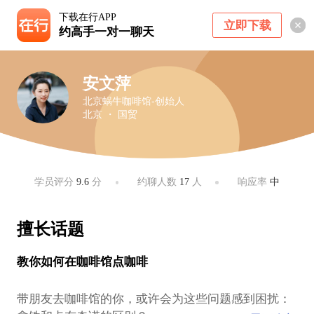
下载在行APP
立即下载
约高手一对一聊天
安文萍
北京蜗牛咖啡馆-创始人
北京 ・ 国贸
学员评分
9.6
分
约聊人数
17
人
响应率
中
擅长话题
教你如何在咖啡馆点咖啡
带朋友去咖啡馆的你，或许会为这些问题感到困扰：