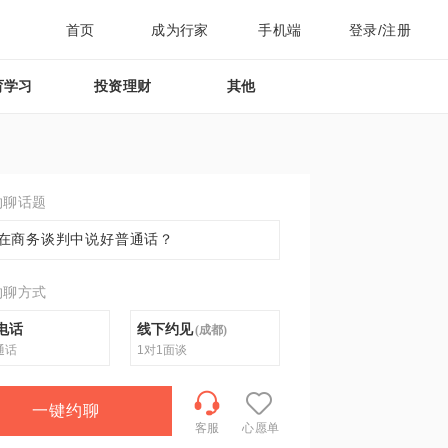
首页
成为行家
手机端
登录/注册
育学习
投资理财
其他
约聊话题
在商务谈判中说好普通话？
约聊方式
电话
线下约见
(
成都
)
通话
1对1面谈
一键约聊
客服
心愿单