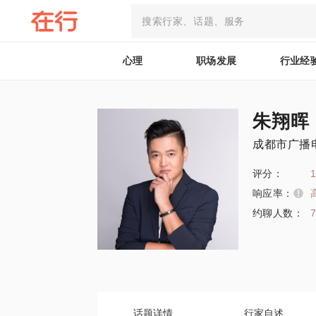
心理
职场发展
行业经
朱翔晖
成都市广播
评分：
1
响应率：
约聊人数：
话题详情
行家自述