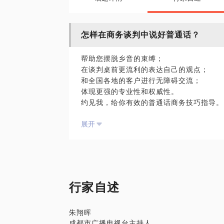
怎样在商务谈判中说好普通话？
帮助您摆脱乡音的束缚；
在谈判桌前更流利的表达自己的观点；
和全国各地的客户进行无障碍交流；
体现更强的专业性和权威性。
约见我，给你有效的普通话商务技巧指导。
我是成都电视台主持人朱翔晖，拥有10多
展开
责人或业务人员常常问我的一个问题就是“
着很多非北方地区的创业者，现在，我想通
行家自述
朱翔晖
成都市广播电视台主持人