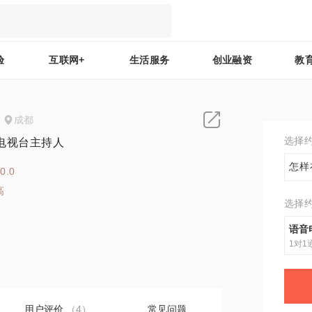
验
互联网+
生活服务
创业融资
教
成都
选择
电视台主持人
怎样
0.0
高
选择
7
语音
1对1
用户评价
（4）
常见问题