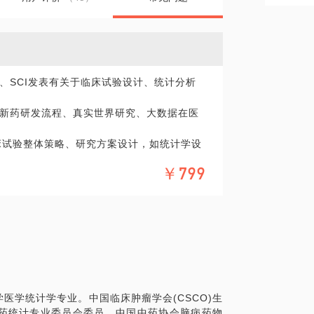
、SCI发表有关于临床试验设计、统计分析
新药研发流程、真实世界研究、大数据在医
床试验整体策略、研究方案设计，如统计学设
或者是对统计软件如SAS、SPSS等具体应
￥799
理或其他研发岗位的人员，想了解行业入职
望并相信可以在这些方面给您提供帮助。
要解决的问题。
医学统计学专业。中国临床肿瘤学会(CSCO)生
药统计专业委员会委员，中国中药协会脑病药物