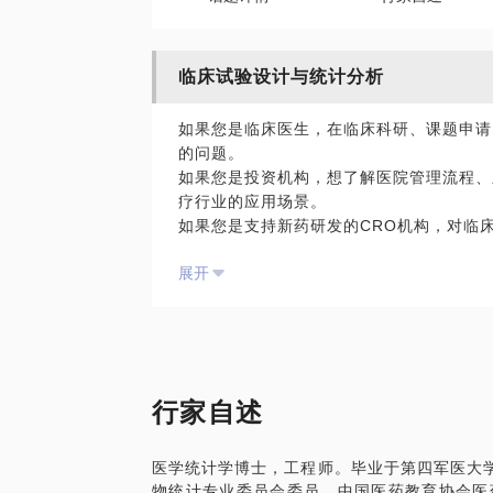
临床试验设计与统计分析
如果您是临床医生，在临床科研、课题申请
的问题。
如果您是投资机构，想了解医院管理流程、
疗行业的应用场景。
如果您是支持新药研发的CRO机构，对临
计、统计方法选择、样本量计算等存在疑问，
展开
用。
如果您是想从事临床试验统计分析、数据管
技能、门槛等情况。
我有医院、CRO、药厂相关工作经验，希
P.S.:建议约见之前提前准备相关资料及需
行家自述
医学统计学博士，工程师。毕业于第四军医大学
物统计专业委员会委员，中国医药教育协会医