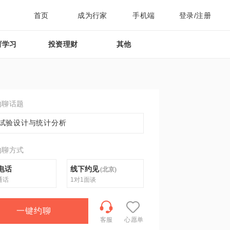
首页
成为行家
手机端
登录/注册
育学习
投资理财
其他
约聊话题
试验设计与统计分析
约聊方式
电话
线下约见
(
北京
)
通话
1对1面谈
一键约聊
客服
心愿单