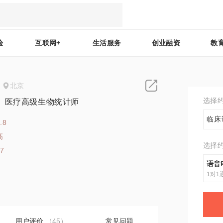
验
互联网+
生活服务
创业融资
教
北京
选择
）医疗高级生物统计师
临床
.8
高
选择
57
语音
1对1
用户评价
（45）
常见问题