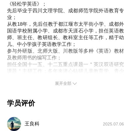
竟一小时的谈话只能解决一个小问题。请把你的问题
《轻松学英语》；
《轻松学英语》教材专著作者，曾获
提前发给我，方便我做更精确的准备，提升见面效
先后毕业于四川文理学院、成都师范学院外语教育专
第七届全国小学英语赛课一等奖
业；
。
从教18年，先后任教于都江堰市太平街小学、成都外
我愿意与你分享的内容包括：
国语学校附属小学、成都市天涯石小学，担任英语教
各学段英语学习轻松入门；
师、班主任、教研组长、教科室主任等工作，精于幼
让学习英语变得更有趣；
儿、中小学孩子英语教学工作；
英语学习中听说读写能力的渐进培养。
参与外研版、北师大版、川教版等多种《英语》教材
PS.在选择与我见面前，请把你的问题更具体化。毕
及教师用书的编写工作；
担任全国十一五、十二五重点课题一＂英汉双语研究
竟一小时的谈话只能解决一个小问题。请把你的问题
课题＂主研工作；多年来潜心钻研儿童教育学、青少
提前发给我，方便我做更精确的准备，提升见面效
年心理学，参与儿童性教育课题研究，乐于和孩子交
展开全部
朋友，善于㓊察孩子内心世界，培养孩子适挫、勇
敢、健康、阳光的成长；
2015年响应国家＂大众创业，万众创新＂的号召，成
学员评价
立成都真慧学教育，致力于中小学学科培训个性化服
务、教师人力资源开发以及学生海内外游学服务。
热爱生活，爱好广泛，喜欢文学诗歌、音乐爵士鼓、
王良科
2025.07.06
足球运动等，以阳光、健康、热情、向上的精神状态