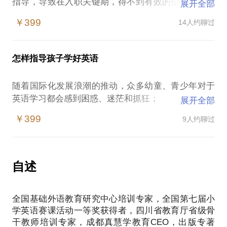
指导，导致在入职关键期，得不到有效的指导，会影
展开全部
响教学的效果和个人的发展。
￥399
14人约聊过
在这样的情况下，中小学英语教师容易遭遇这些问
题：
有英语教师资格证就能当好英语老师？
怎样指导孩子学好英语
专业八级就是好的英语老师？
公开课就是作秀么？
随着国际化发展浪潮的推动，众多幼童、青少年对于
我拥有多年英语教学与研习经验：
英语学习都会感到困惑、迷茫和抓狂；
展开全部
全国第七届小学英语教师赛课一等奖。
小学、初中学生家长和老师容易遭遇的困惑：
全国基础外语教育研究中心培训专家。
￥399
9人约聊过
一味信外教，就能学好英语？
四川省教育厅省级骨干教师培训专家。
英语考得高，就算学得好？
《轻松学英语》教材独著作者。
我曾将自己从教18年来的实践经验，汇集成独特学习
参与外研社、北师大、川教社教材及教师用书编著。
方法的《轻松学英语》教材，帮助各年龄段学习者英
自述
我愿意与你分享的内容包括：
语学习轻松入门、快乐进阶，在听说读写思维等各方
指导英语教师研究教材、备好课。
面发展发展学习核心素养！
指导教师根据学情上好课。
全国基础外语教育研究中心培训专家，全国第七届小
曾任全国基础外语教育研究中心培训专家、四川省教
让常态课轻松提升为高质量的公开课。
学英语赛课活动一等奖获得者，四川省教育厅省级骨
育厅省级骨干教师培训专家
PS.在选择与我见面前，请把你的问题更具体化。毕
干教师培训专家，成都真慧学教育CEO，出版专著
，同时也是