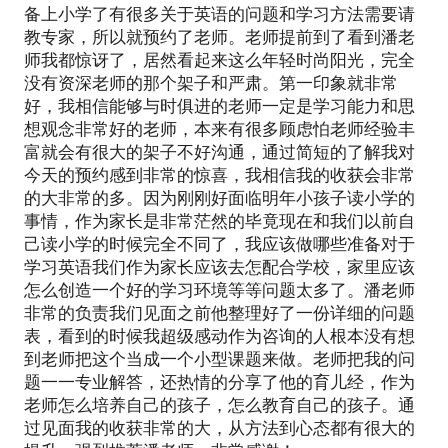
备上小学了有很多关于英语的问题和学习方法需要请
教专家，所以就预约了老师。老师提前到了看到潘老
师我都惊讶了，居然看起来这么年轻时尚阳光，完全
没有资深老师的那个架子和严肃。第一印象就非常
好，我相信能够与时俱进的老师一定是学习能力和思
想观念非常好的老师，本来有很多顾虑怕老师经验丰
富就会有很大的架子不好沟通，通过简短的了解我对
今天的预约感到非常的惊喜，我相信我的收获会非常
的大非常的多。因为刚刚好面临明年小孩子读小学的
事情，作为家长是非常茫然的毕竟现在和我们以前自
己读小学的时候完全不同了，我应该做哪些准备对于
学习英语我们作为家长应该去怎配合学校，家里应该
怎么创造一个好的学习环境等等问题太多了。潘老师
非常的负责我们见面之前他整理好了一份详细的问题
表，看到的时候我超级感动作为咨询的人根本没有想
到老师把这个当成一个小型课题来做。老师把我的问
题一一专业解答，还热情的分享了他的育儿经，作为
老师怎么培养自己的孩子，怎么教育自己的孩子。通
过见面我的收获非常的大，从方法到心态都有很大的