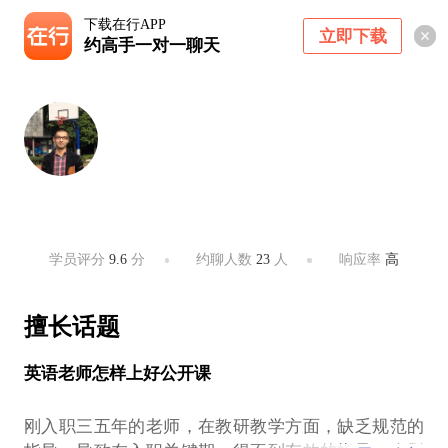
下载在行APP
立即下载
约高手一对一聊天
潘小平
外语教育专家、青少年教育专家
成都 ・ 不限
学员评分
9.6
分
约聊人数
23
人
响应率
高
擅长话题
英语老师怎样上好公开课
刚入职三五年的老师，在教研教学方面，缺乏规范的