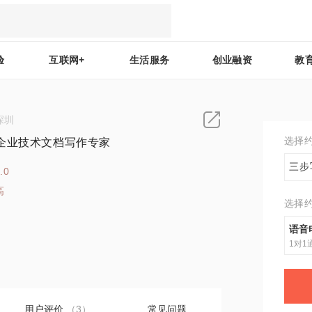
验
互联网+
生活服务
创业融资
教
深圳
选择
企业技术文档写作专家
三步
.0
高
选择
4
语音
1对1
用户评价
（3）
常见问题