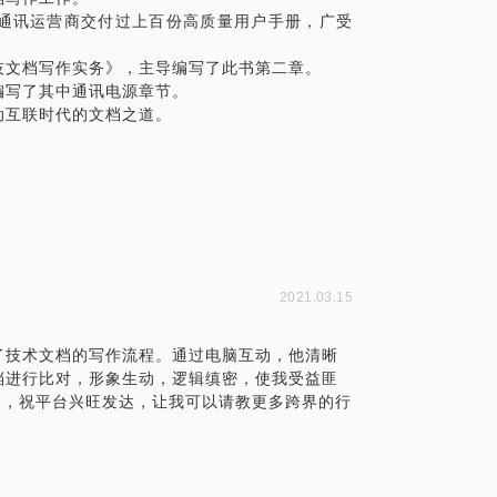
通讯运营商交付过上百份高质量用户手册，广受
档写作相关工作，给我一个机会，我会还您
技文档写作实务》，主导编写了此书第二章。
编写了其中通讯电源章节。
动互联时代的文档之道。
2021.03.15
了技术文档的写作流程。通过电脑互动，他清晰
档进行比对，形象生动，逻辑缜密，使我受益匪
台，祝平台兴旺发达，让我可以请教更多跨界的行