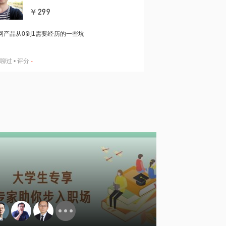
￥299
网产品从0到1需要经历的一些坑
聊过
•
评分
-