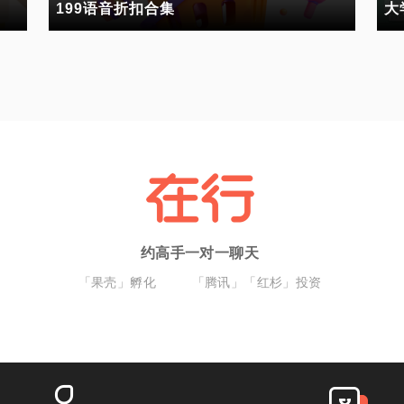
199语音折扣合集
大
约高手一对一聊天
「果壳」孵化
「腾讯」「红杉」投资