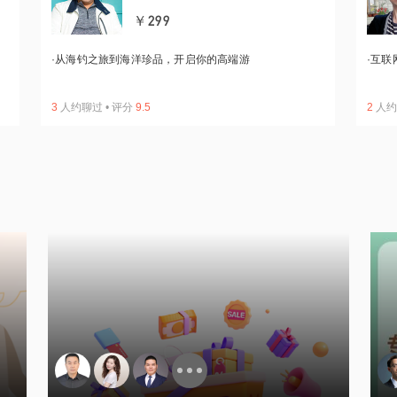
￥299
·
从海钓之旅到海洋珍品，开启你的高端游
·
互联
3
人约聊过
•
评分
9.5
2
人约