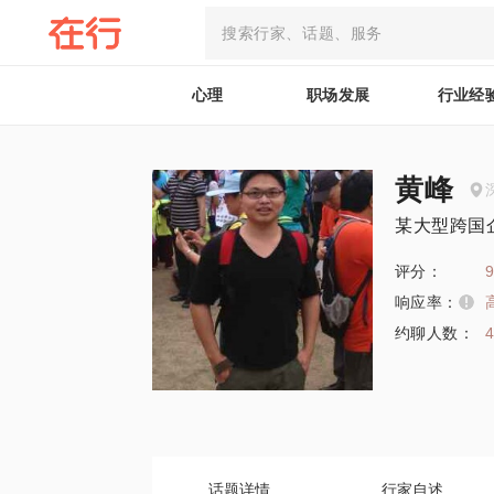
心理
职场发展
行业经
黄峰
某大型跨国
评分：
9
响应率：
约聊人数：
话题详情
行家自述