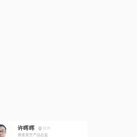
许晖晖
杭州
摆渡星空产品总监