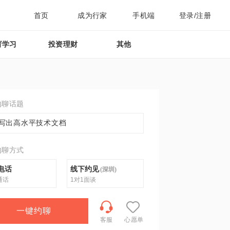
首页
成为行家
手机端
登录/注册
育学习
投资理财
其他
约聊话题
写出高水平技术文档
约聊方式
电话
线下约见
(
深圳
)
通话
1对1面谈
一键约聊
客服
心愿单