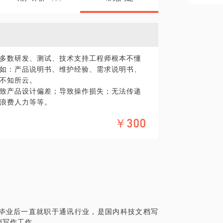
多数研发、测试、技术支持工程师根本不懂
如：产品说明书、维护经验、需求说明书、
不知所云。
致产品设计偏差；导致操作损失；无法传递
浪费人力等等。
马！”，这是他十年前带领华为走向国际化征
￥300
的极为重视，才导致华为公司组建了一支上
员编辑工作。其实不然，在国外，技术文档
统工程师担任。要想写出高质量的技术文
的逻辑思维能力和一些专业的写作技巧。
高质量的技术文档呢？显然不是，本人通过
技术文档写作三步法，简单易学，只要按照
术文档。若能按照此方法长期坚持写作，不
毕业后一直就职于通讯行业，是国内科技文档写
逻辑思维及表达能力。
档写作工作。
想让自己写的文档逻辑清晰有层次，若您想