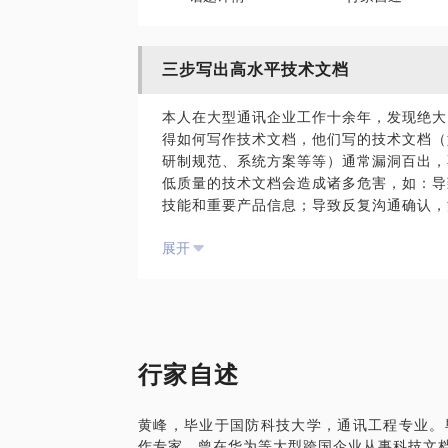
三步写出高水平技术文档
本人在大型通讯企业工作十余年，发现绝大
得如何写作技术文档，他们写的技术文档（
研制规范、系统方案等等）通常漏洞百出，
低质量的技术文档会造成诸多危害，如：导
技能和重要产品信息；导致反复沟通确认，
华为任正非曾说过：“好的文档可抵千军万
展开
途的感言。也正是因为国际市场对技术文档
千人的技术文档开发团队。
大多国人认为，技术文档写作就是简单的文
工程师通常由拥有十多二十年研发经验的系
档，不仅需要深厚的技术功底，还需要严密
那么，普通工程师是否就无法在短期内写出
行家自述
对十几年技术文档写作经验的总结，总结出
此方法去写作，可在短期内写出高质量的技
黄峰，毕业于国防科技大学，通讯工程专业。
仅能提升自己的写作水平，还能训练自己的
作专家。曾在华为等大型跨国企业从事科技文
若您想提升自己的技术文档写作水平，若您