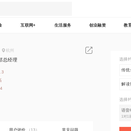
验
互联网+
生活服务
创业融资
教
杭州
选择
部总经理
传统
.3
高
解读
24
选择
语音
1对1
用户评价
（13）
常见问题