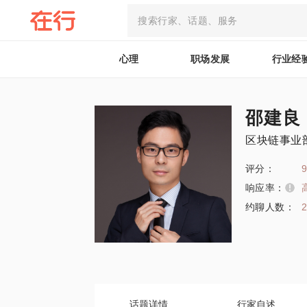
心理
职场发展
行业经
邵建良
区块链事业
评分：
9
响应率：
约聊人数：
话题详情
行家自述