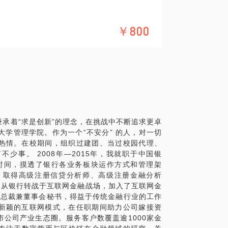
￥800
我约谈前将问题具体化，便于我更好的提供建
承着“求是创新”的理念，在挑战中不断追求更卓
江大学管理学院。作为一个“不安分” 的人，对一切
账本，记载所有的交易记录。这项技术也因
热情。在校期间，组织过建团、当过校园代理、
业的关注。
少事。 2008年—2015年，我就职于中国银
的相关知识：
的时间，摸透了银行各业务板块运作方式和管理架
，取得高级注册信贷分析师、高级注册金融分析
年，从银行转战于互联网金融战场，加入了互联网金
任副总裁兼董事会秘书，得益于传统金融行业的工作
新颖的互联网模式，在任职期间助力公司嫁接资
公司产业生态圈。服务客户数覆盖逾1000家金