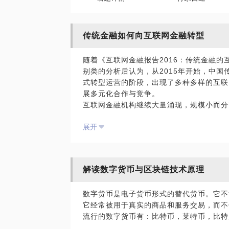
传统金融如何向互联网金融转型
随着《互联网金融报告2016：传统金融
别类的分析后认为，从2015年开始，中
式转型运营的阶段，出现了多种多样的互联
展多元化合作与竞争。
互联网金融机构继续大量涌现，规模小而分
加快，传统金融机构面临如何向互联网金融
展开
我愿意和你分享：
互联网金融现有商业模式的探讨？
互联网金融创业如何运营？
解读数字货币与区块链技术原理
互联网金融如何选择适用的人才？
互联网金融企业在发展过程中当中，如何
数字货币是电子货币形式的替代货币。它不
传统金融机构如何更好地转型做互联网金
它经常被用于真实的商品和服务交易，而不
如何实现品牌推广，找对合适的合作伙伴和
流行的数字货币有：比特币，莱特币，比特