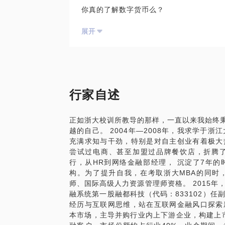
你真的了解数字货币么？
针对人群：互联网金融领域从业者
我可以聊一聊数字货币的前世今生：
展开
PS：为更好的提高谈话质量，请在选择与
数字货币的起源及发展
议与分享，期待与你的约谈。
数字货币的技术原理是什么？
数字货币的价值
如何获得数字货币
数字货币对金融体系的影响
行家自述
数据货币在金融领域的应用
传统金融机构如何向互联网金融转型
正如浙大校训所教导的那样，一直以来我始终秉
越的自己。 2004年—2008年，我求学于浙
区块链是比特币的底层技术，像一个数据库
充满求知与干劲，特别是对自主创业有着极大
其安全、便捷的特性逐渐得到了银行与金融
尝试过电商、甚至加盟过品牌餐饮店，折腾了不
我可以与你分享区块链技术原理及应用领域
行，从HR到网络金融部经理， 沉淀了7年
构。为了提升自我，在考取浙大MBA的同时
区块链技术原理普及
师、国际高级人力资源管理师资格。 2015
区块链的起源及发展过程
融系统第一股融都科技（代码：833102）
区块链技术在应用领域的经典案例
经历与互联网思维，站在互联网金融风口探索
区块链在互联网金融未来应用模式中的操作
本市场，主导并购行业内上下游企业，构建上市