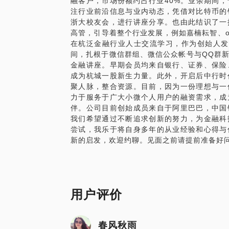
融客户，市场份额约占行业40%。业余期间
注行业前沿信息与业内动态，凭借对比特币的
针对人群：金融领域从业者
浙大校友会，进行讲座分享。也由此结识了一
高管，引导着整个行业发展，例如嘉楠耘智、ok
PS：为更好的提高谈话质量，请在选择与
在杭泛金融行业人士交流学习，作为创始人发
议与分享，期待与你的约谈。
间，扎根于微信群组、微信公众帐号与QQ群
金融讲座。早期会员均来自银行、证券、保险
成为杭城一股新生力量。此外，开启后中行时
聚人脉，整合资源。目前，因为一份理想与一
力于服务于广大小微个人用户的融资需求，成
数字货币的前世今生&区块链技术原理及应
伴。公司目前创始成员来自于阿里巴巴，中国
我们希望通过不断追求创新的努力，为金融科
尝试，我乐于将自身多年的从业经验和心得与
新的启发，欢迎约聊。见面之前请提前准备好
用户评价
春风秋雨