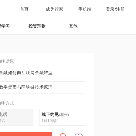
首页
成为行家
手机端
登录/注册
育学习
投资理财
其他
约聊话题
金融如何向互联网金融转型
数字货币与区块链技术原理
约聊方式
电话
线下约见
(
杭州
)
通话
1对1面谈