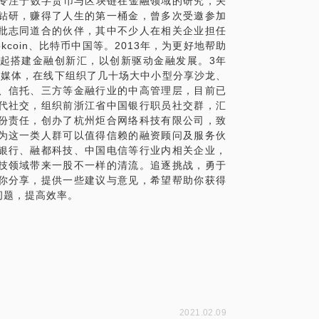
，专注于数字货币与区块链在金融领域的研究，关
钻研，赚得了人生的第一桶金，曾多次受邀参加
批志同道合的伙伴，其中不少人在相关企业担任
coin、比特币中国等。2013年，为更好地帮助
我约谈前将问题具体化，便于我更好的提供建
起搭建金融创新汇，以创新驱动金融发展。3年
新媒体，在线下组织了几十场大中小型分享沙龙、
、信托、三方等金融行业的中高管理层，目前已
代社交，组织前浙江省中国银行职员社交群，汇
份责任，创办了杭州炬合网络科技有限公司，致
为这一类人群可以值得信赖的融资顾问及服务伙
用领域
银行、融都科技、中国电信等行业内相关企业，
技领域带来一股不一样的清流。追逐挑战，勇于
你分享，提供一些建议与意见，希望帮助你获得
问题，提高效率。
2021.02.09