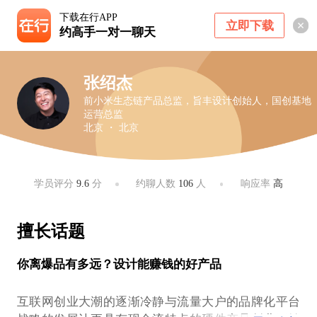
下载在行APP
立即下载
约高手一对一聊天
张绍杰
前小米生态链产品总监，旨丰设计创始人，国创基地
运营总监
北京 ・ 北京
学员评分
9.6
分
约聊人数
106
人
响应率
高
擅长话题
你离爆品有多远？设计能赚钱的好产品
互联网创业大潮的逐渐冷静与流量大户的品牌化平台