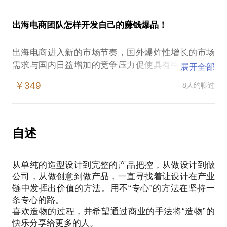
工业设计在产品开发中承上启下的操作思路
据我的经验分享如下要点：
前，请把你的问题更具体化。毕竟一小时的谈话只能
硬件产品定义与产品调研的案例分析
解决一个小问题。请把你的问题提前发给我，方便我
出海电商团队怎样开发自己的赚钱爆品！
产品定义在产品开发中的重要性（举例说明）
做更精确的准备，提升见面效率。期待与你的见面。
PS.在选择与我见面前，请把你的问题更具体化。毕
工业设计与产品定义的关系？
商业设计咨询8年经验，小米生态链企业产品经理2年
出海电商进入新的市场节奏，国外爆炸性增长的市场
竟一个多小时的谈话只能解决一个小问题。请把你的
如何在产品定义过程中降低产品后期开发和生产的成
经验，硬件开发产品项目经理1年经验，经手产品已有
需求与国内日益增加的竞争压力促使具有生存力的出
问题提前发给我，方便我做更精确的准备，提升见面
展开全部
本？
数百款产品上市涵盖多个领域，获过国内外数个奖
海电商团队们开始涌入自有品牌建设的大势中。从之
效率。期待与你的见面。
完整的产品定义都需要有哪些关键点，之间如何协
￥349
8人约聊过
项。
前单纯的有什么卖什么的状态向用户们需要什么就造
调？
设计的出来卖给他们的的状态升级。在此过程中，出
如何贯彻产品定义在产品开发中不偏不移？什么时候
工业设计公司创业者经验、小米生态链企业产品总监
现了关于产品定义、外观设计、结构开发、生产品
商业设计咨询8年经验，
才可以改产品定义？
经验、硬件产品全流程开发经验。
控、知识产权建立等诸多困难。
小米生态链企业产品经理2年经验，
自述
我会以真实且完整的开发经验与操作流程为线索，针
硬件开发产品项目经理1年经验，
对电商团队的资源特点与底层逻辑为前提，讲述如何
经手产品已有数百款产品上市涵盖多个领域，获过国
从单纯的造型设计到完整的产品把控，从做设计到做
快速高效的开发具有自己优势的爆单商品。
内外数个奖项。
公司，从做创意到做产品，一直寻找着让设计在产业
链中发挥出价值的方法。用不“专心”的方法在坚持一
条专心的路。
喜欢造物的过程，并希望通过商业的手法将“造物”的
快乐分享给更多的人。