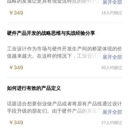
战略的发展让更具有现金流特点的硬件产品创业开始
展开全部
井喷式发展。身边越来越多的朋友和创业者们在产品
￥349
18人约聊过
开发中不断遭遇到以下问题：
虽然对自己的产品有信心但是完全没有办法打开宣传
硬件产品开发的战略思维与实战经验分享
窗口和销量增长。
原有单一的产业环节经验不足以能建立起完整“贸技
工业设计作为市场与硬件开发生产间的桥梁体现的价
工”商业流程。
值越来越大。在这样的情况下，工业设计从业者、硬
展开全部
虽然了解到设计手段在市场环节和研发环节中起到重
件开发团队容易遭遇：初级设计师不知道如何探知客
要的纽带作用，但屡次合作都不能达到预期效果，甚
￥349
50人约聊过
户的真实需求成熟外观设计师无法应对专一行业的深
至压根不知道如何寻找合作？怎样高效合作？
度合作，与系列化设计硬件研发团队不能最有效的发
研发和生产为主要资源的创业团队不了解品牌化平台
挥工业设计在产品开发中价值我在我在从单纯的造型
（严选、有品、心选等）的对接逻辑与流程。
如何进行有效的产品定义
设计到完整的产品把控，从做设计到做公司，从做创
好的想法或者资源无法有效的变成下金蛋的鸡。
意到做产品，一直寻找着让设计在产业链中发挥出价
话题适合想要创业做产品或者将原有产品线通过设计
值的方法。用不“专心”的方法在坚持一条专心的路。
我愿意与你分享的内容包括：
手段升级的朋友们。由于硬件产品的开发周期长，开
展开全部
我愿意与你分享的内容包括：分享制造爆品的产品套
发成本高昂，产品本身的试错成本非常高。所以在产
路讲述工业设计在行业里承上启下的操作手法列举让
￥349
27人约聊过
硬件产品战略思维与实战经验分享
品开发头部的产品定义环节就变得尤为重要。我会根
好设计恰当落地的市场执行方案PS.在选择与我见面