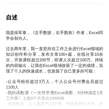
体系化的，是否能够帮你建立一套相对完整且必要的
自己Excel太菜，瞎折腾半天也没搞出个所以然来
Excel知识体系？第二，你的学习方式是高效的还是低
Excel用好了，绝对是一个神器——各种数据处理、统
问了同事，不是没时间就是不会
效的？同样是学习，你自己看了半年书的学习收获未
计汇总、图表报表制作，统统不在话下；但是如果用
自述
必赶得上跟好的老师当面学上2个小时，因为知识易
不好，那真的是一个时间黑洞——你的时间将被大量
时间紧，任务急，肿么办？
学，经验难得。
机械和低效的操作所浪费。
我是徐军泰，《左手数据，右手图表》作者，Excel同
如果你也有Excel学习方面的困惑，欢迎预约本话题，
学会创办人。
学好Excel，对我们个人职业生涯发展的帮助是非常明
————————（话题分隔线）
你将获得——
显的：
过去两年里，我一直坚持在工作之余进行Excel领域的
本话题帮你解决棘手的Excel问题，如何你有任何问
知识创作和分享，发布文章100+篇，在线分享10余
1.关于职场Excel知识体系（知识模块、相互关系）的
第一，时间价值。时间就是金钱，高效处理工作中的
题，欢迎预约。你能获得：
次，开发课程超过200节，听课人次超过100万。持续
详细介绍
数据问题，早做完，不加班。
的内容输出，让我在Excel领域收获了一定的成绩，实
2.一张我个人设计的Excel知识结构图
第二，信息和决策价值。通过数据的处理、统计分析
现了个人的快速成长，也发掘了自己更多的可能：
1、及时解决问题，节省你自己摸索的时间（省下时间
和可视化实现信息挖掘与展现，为业务和经营提供决
早点回家陪女朋友、陪孩子都是好的）
-公众号粉丝超过3万人，个人公众号付费会员超过
策依据。
2、在解决问题的同时也能教会你相应的Excel知识和
1100人
第三，管理价值：把无序的工作流程化、自动化，建
经验，授之以鱼，更授之以渔
-我的函数课《一次性学透Excel函数，5分钟搞定1天
立由输入到输出的自动化数据处理体系，实现有效管
3、如果你愿意，也可以给你一些Excel学习方面的方
工作量》上线8个月卖出10000份
理。
案或建议
-成为唯库、人人都是产品经理、李笑来新生大学、中