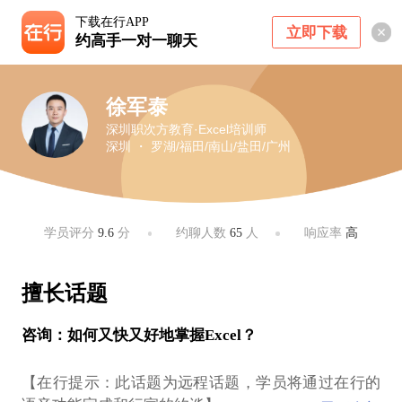
下载在行APP
立即下载
约高手一对一聊天
徐军泰
深圳职次方教育·Excel培训师
深圳 ・ 罗湖/福田/南山/盐田/广州
学员评分
9.6
分
约聊人数
65
人
响应率
高
擅长话题
咨询：如何又快又好地掌握Excel？
【在行提示：此话题为远程话题，学员将通过在行的