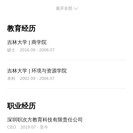
企商学院签约讲师
但是，遗憾的是，大多数职场人Excel技能严重不足，
展开全部
只会用Excel做简单的表格。至于很多新入职大学生，
很多人以为Excel只是一个简单的电子表格，却没有意
更是属于完全小白的状态。
识到Excel对于我们个人工作和生活的价值。用好
提交约见后，可在在行后台与我联系，或添加我个人
Excel，除了可以更轻松地完成各种数据处理、统计分
教育经历
将近3年的在线Excel教学，我发现大部分人并没有掌
析和图表制作工作，更重要的是，Excel也是一个强大
的思维管理工具，它能让我们的工作生活变得有条不
握Excel学习的正确方法，结果是浪费了很多时间，走
吉林大学 | 商学院
紊。
了不少弯路，却依然摆脱不了小白的标签。
硕士 2016.09 - 2008.07
这些年，借助Excel，我在银行完成了很多项目和应用
（尤其是动态图表在经营分析和数据可视化方面的应
吉林大学 | 环境与资源学院
————————（话题分隔线）
用），其中一个ATM的数据分析项目就为银行创造了
本科 2002.09 - 2006.07
数百万的价值。而我自己在工作10年后，也拿到了百
Excel不难，但是Excel学习绝对有方法。方法不对，
万年薪。
花再多时间也白搭。一本书，在你案头放了三年你也
尽管如此，2019年6月，在结束了11年的银行从业生
未必看完；一个问题，你想了大半个月也没有解决，
职业经历
涯后，我还是选择成为一名自由职业者，以便更专注
但是老师几句话一点就透。我常常给学员说“知识易
地进行Excel知识领域的耕耘，帮助更多职场人用好
学，经验难得”，就是这个道理。
深圳职次方教育科技有限责任公司
Excel。有什么能比做自己喜欢的事更有意义的吗？所
CEO 2019.07 - 至今
以，做出这个决定，我没有丝毫的犹豫。
所以，如果你想快速上手Excel操作，彻底告别Excel