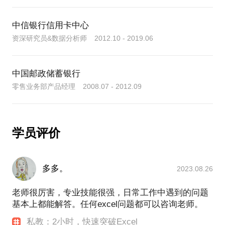
小白，欢迎约见本话题。你将收获——
如果你常常为数据所困扰，如果你有Excel方面的任何
问题，如果你想好好学一下Excel，甚至你想了解我的
中信银行信用卡中心
1、2个小时，帮你串讲Excel核心知识点（从数据录入
经历和故事，都欢迎约我聊聊。
资深研究员&数据分析师 2012.10 - 2019.06
到处理、分析、可视化一整套流程），深入理解难
点；
2、涉及Excel操作、函数与公式、透视表、条件格
中国邮政储蓄银行
式、动态图表制作；
零售业务部产品经理 2008.07 - 2012.09
3、关于后续进一步学习的方案和建议。
提交约见后，可在在行后台与我联系，或添加我个人
学员评价
多多。
2023.08.26
老师很厉害，专业技能很强，日常工作中遇到的问题
基本上都能解答。任何excel问题都可以咨询老师。
私教：2小时，快速突破Excel