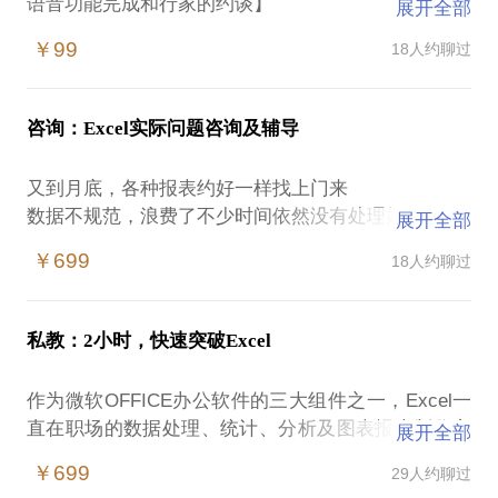
语音功能完成和行家的约谈】
展开全部
￥99
18人约聊过
Excel是几乎每个职场人都要用到的办公软件，无论你
在哪个岗位、从事什么工作，学好Excel都将为你的职
场带来巨大的帮助。
咨询：Excel实际问题咨询及辅导
但是现实情况是，绝大部分职场人只会一些简单的公
又到月底，各种报表约好一样找上门来
式和操作，一旦遇到复杂的问题就懵了。因为Excel知
数据不规范，浪费了不少时间依然没有处理好
展开全部
识的欠缺而导致的效率低下和加班，在当今职场是极
刚刚接手管理工作，不知道怎么统计和汇总销售业绩
其严重的！
￥699
18人约聊过
HR绩效规则又有调整，不知道怎么修改工资表中的公
式
那么问题来了：Excel真的很难学吗？为什么很多人谈
老板给了一堆数据，要求出个分析报告，看半天也没
数色变？
私教：2小时，快速突破Excel
有思路
个人以为，想学好Excel并不难，花十天半个月足以掌
作为微软OFFICE办公软件的三大组件之一，Excel一
……
握职场必须的Excel知识和技能。但是，前提是你是否
直在职场的数据处理、统计、分析及图表报表制作方
展开全部
有一套科学的学习方案和方法。所谓科学的学习方案
面发挥着无可替代的作用，熟练操作和应用Excel是职
身在职场，每天都要跟各种数据打交道
￥699
29人约聊过
和方法，包括两个方面：第一，你的学习内容是否是
场人必备的一项素质。
难免遇到各种数据处理和应用方面的疑难杂症