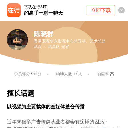
下载在行APP
立即下载
约高手一对一聊天
陈晓群
香港卫视华东影视中心总导演、艺术总监
武汉 ・ 武昌区 光谷
学员评分
9.6
分
约聊人数
12
人
响应率
高
擅长话题
以视频为主要载体的全媒体整合传播
近年来很多广告传媒从业者都会有这样的困惑：