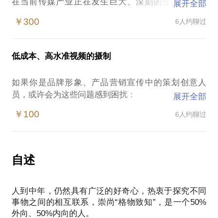
在当前传媒产业正在发生巨大、深刻的变化的形势
展开全部
下，我们还适合投放硬广吗？
￥300
6人约聊过
什么样的品牌或产品适合，什么样的又不适合？
传统媒体与新媒体之间又存在什么样的冲突与互补，
对于我们选择媒体组合进行整合传播有什么样的建
低成本、高水准视频的摄制
议？
传统媒体分类的边界越来越模糊的情况下，怎么样以
如果你是品牌形象、产品营销宣传中的策划创意人
传统视频、vr体验式视频做为主要载体进行全媒体整
员，或许会为这些问题感到困扰：
展开全部
合传播？
怎样选择一家视频制作单位？
P.S.:在选择与我见面前，若你有更具体的问题，请把
￥100
6人约聊过
视频制作单位无法深度理解我们的品牌与产品怎么
你的问题提前发给我，方便我做更精确的准备，提升
办？
见面效率。期待与你的见面。
我们是否有可能用自己团队头脑风暴产生剧本，然后
我会从这些方面，结合你的具体问题，与你分享短视
用自己的力量低成本拍摄一部短片？
自述
怎样才能让自己的低投入拍摄出高大上的电影质感？
我有从事影视策划、导演、制片的十几年的工作资历
人到中年，仍然具有广泛的好奇心，热衷于探究不同
与经验，希望能够帮你解决这些疑惑，找到解决问题
事物之间的相互联系，崇尚“格物致知”，是一个50%
的方法，相信能为你提供帮助。
外向、50%内向的人。
我愿意与你分享的内容包括：