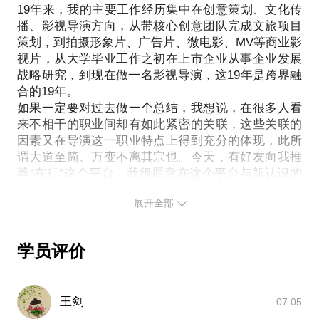
19年来，我的主要工作经历集中在创意策划、文化传
影视艺术的特点；
播、影视导演方向，从带核心创意团队完成文旅项目
剧组人员分工；
策划，到拍摄形象片、广告片、微电影、MV等商业影
成本控制方法；
视片，从大学毕业工作之初在上市企业从事企业发展
投入产出均衡、艺术与商业的均衡；
战略研究，到现在做一名影视导演，这19年是跨界融
低成本制片摄制要防范的风险和特别要注意的问题。
合的19年。
P.S.:在选择与我见面前，请把你的问题更具体化。毕
如果一定要对过去做一个总结，我想说，在很多人看
竟一小时的谈话只能解决一个小问题。请把你的问题
来不相干的职业间却有如此紧密的关联，这些关联的
提前发给我，方便我做更精确的准备，提升见面效
因素又在导演这一职业特点上得到充分的体现，此所
谓大道至简、万变不离其宗也。今天，有好友向我推
荐“在行”这个平台，我很愿意在这个平台与新认识的
朋友们分享我的人生体验与工作经验，互相学习、互
展开全部
学员评价
王剑
07.05