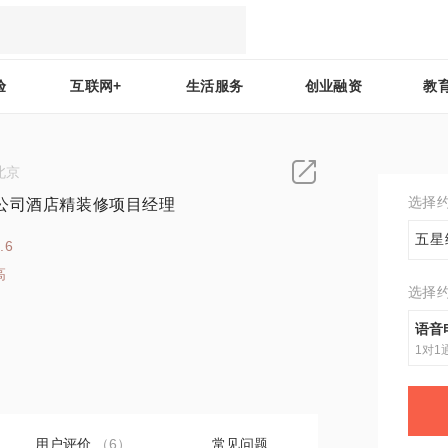
验
互联网+
生活服务
创业融资
教
北京
选择
公司酒店精装修项目经理
五星
.6
高
选择
8
语音
1对1
用户评价
（6）
常见问题