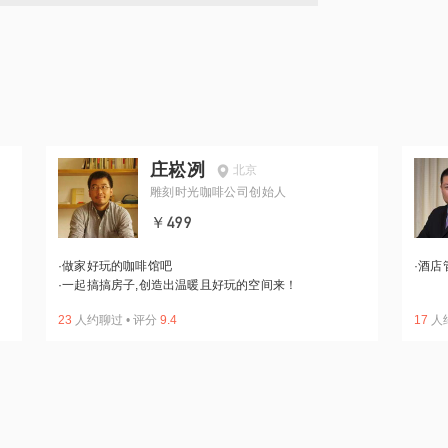
庄崧冽
北京
雕刻时光咖啡公司创始人
￥499
·
做家好玩的咖啡馆吧
·
酒店
·
一起搞搞房子,创造出温暖且好玩的空间来！
23
人约聊过
•
评分
9.4
17
人