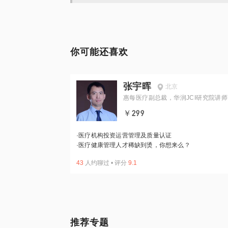
你可能还喜欢
张宇晖
北京
惠每医疗副总裁，华润JCI研究院讲师
￥299
·
医疗机构投资运营管理及质量认证
·
医疗健康管理人才稀缺到烫，你想来么？
43
人约聊过
•
评分
9.1
推荐专题