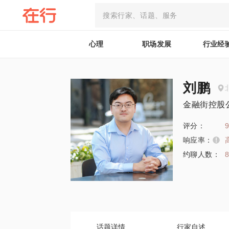
心理
职场发展
行业经
刘鹏
金融街控股
评分：
9
响应率：
约聊人数：
话题详情
行家自述