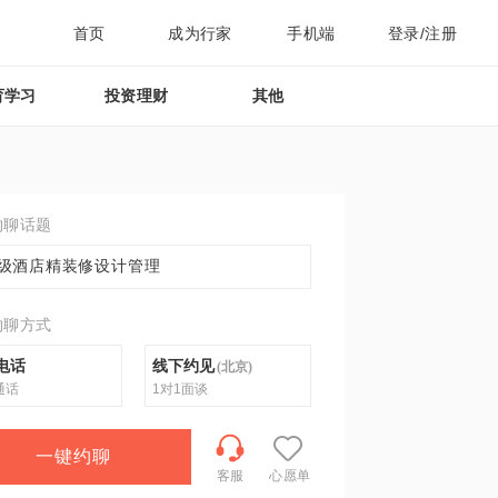
首页
成为行家
手机端
登录/注册
育学习
投资理财
其他
约聊话题
级酒店精装修设计管理
约聊方式
电话
线下约见
(
北京
)
通话
1对1面谈
一键约聊
客服
心愿单