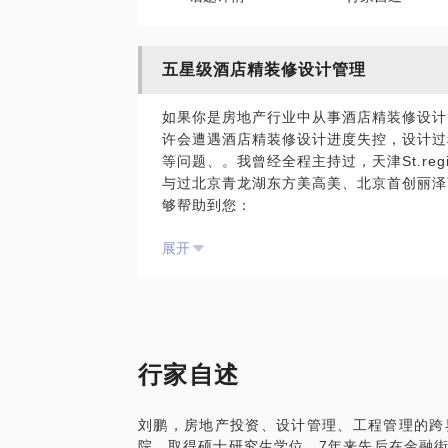
五星级酒店精装修设计管理
如果你是房地产行业中从事酒店精装修设计
许会遭遇酒店精装修设计进度失控，设计过
等问题、。我曾经全程主持过，天津St.re
与过北京青龙湖东方美高美、北京首创丽泽
够帮助到您：
如何确定酒店精装修设计单位，以及进行设
展开
如何协调精装修设计与建筑、景观、灯光、
障设计进度和成果质量；
如何协调精装修设计与工程施工关系，有效
如何优化精装修设计管理，控制各项甲供材
障采购质量和供货周期。
PS在选择与我见面前，请把你的问题更具
行家自述
题，请把你的问题提前发给我，方便我做更
面！
刘鹏，房地产投资、设计管理、工程管理的跨
院，取得硕士研究生学位。7年来先后在金融