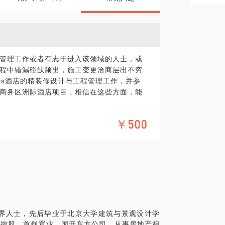
管理工作或者有志于进入该领域的人士，或
程中错漏碰缺频出，施工变更洽商层出不穷
gis酒店的精装修设计与工程管理工作，并参
商务区洲际酒店项目，相信在这些方面，能
计进度质量的管控；
￥500
艺术品、市政等数十种专业设计间工作，保
保障施工进度；
，如家具、灯具、窗帘、艺术品的招采，保
体化，毕竟，一小时的谈话只能解决一个小问
精细的准备，提升见面效率，期待与你的见
界人士，先后毕业于北京大学建筑与景观设计学
街控股、首创置业、国开东方公司，从事房地产相