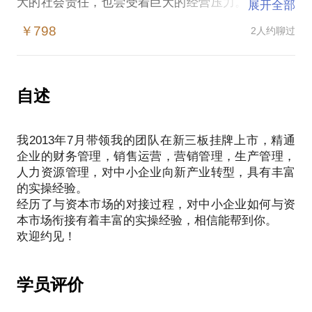
大的社会责任，也尝受着巨大的经营压力。中小企业
展开全部
的经营者，很多人不知道如何与资本市场对接，所以
￥798
2人约聊过
最终的结果是无法发展壮大，最后销声匿迹退出市
场，成功者寥寥无几！
其实资本市场对中小企业有巨大的投资需求，也愿意
为创新者提供资金支持。但是资本市场有资本市场的
自述
游戏规则，熟悉和掌握这些游戏规则，是中小企业面
临的最大困惑！因为我亲手操盘过小企业的上市案
我2013年7月带领我的团队在新三板挂牌上市，精通
例，熟悉中国资本市场的发展现状与未来，在资本圈
企业的财务管理，销售运营，营销管理，生产管理，
子拥有强大人脉，所以愿意为中小企业经营者提供指
人力资源管理，对中小企业向新产业转型，具有丰富
导帮助，为民族产业振兴贡献一点力量！
的实操经验。
经历了与资本市场的对接过程，对中小企业如何与资
本市场衔接有着丰富的实操经验，相信能帮到你。
学员评价