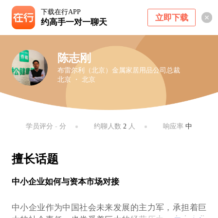
下载在行APP
立即下载
约高手一对一聊天
陈志刚
布雷尔利（北京）金属家居用品公司总裁
北京 ・ 北京
学员评分
-
分
约聊人数
2
人
响应率
中
擅长话题
中小企业如何与资本市场对接
中小企业作为中国社会未来发展的主力军，承担着巨