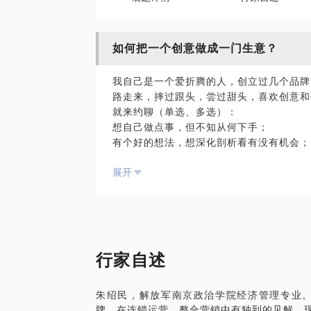
如何把一个创意做成一门生意？
我自己是一个爱折腾的人，创立过几个品牌
路走来，摔过跟头，尝过甜头，喜欢创意和
就来约聊（单选、多选）：
想自己做点事，但不知从何下手；
有个好的想法，想深化剖析看有没有机会；
有了自己的方向，但需要系统的战略规划；
展开
其他。
PS：与我见面前，请明确你的问题，这样
行家自述
朱绍民，解放军南京政治学院经济管理专业。创
牌，在连锁运营、整合营销中有独到的见解，