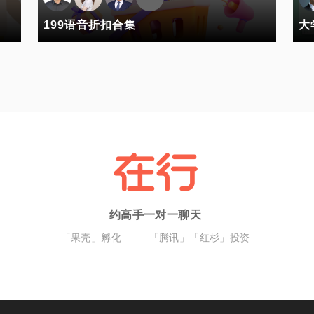
199语音折扣合集
大
约高手一对一聊天
「果壳」孵化
「腾讯」「红杉」投资