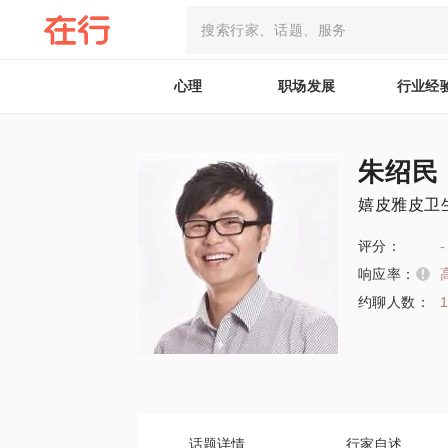
心理
职场发展
行业经
朱绍民
嬉皮雅皮卫
评分：
-
响应率：
约聊人数：
话题详情
行家自述