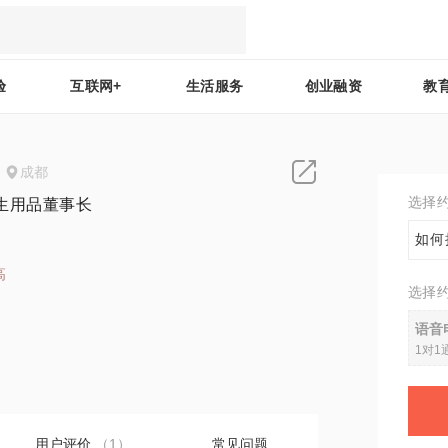
验
互联网+
生活服务
创业融资
教
成都
选择
生用品董事长
如何
高
选择
1
语音
1对1
用户评价
（1）
常见问题