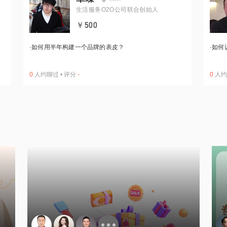
生活服务O2O公司联合创始人
￥500
·
如何用半年构建一个品牌的表皮？
·
如何
0
人约聊过
•
评分
-
0
人约