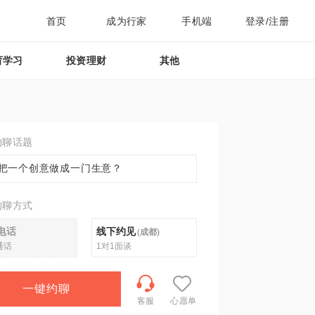
首页
成为行家
手机端
登录/注册
育学习
投资理财
其他
约聊话题
把一个创意做成一门生意？
约聊方式
电话
线下约见
(
成都
)
通话
1对1面谈
一键约聊
客服
心愿单