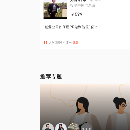
投资中国网总编
￥599
·
创业公司如何用PR做到估值1亿？
11
人约聊过
•
评分
8.8
推荐专题