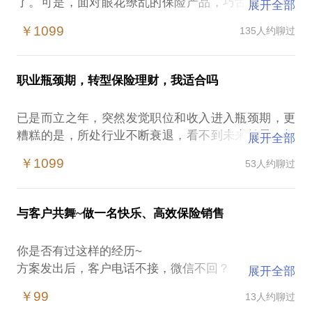
了。可是，面对眼花缭乱的保险产品，巧舌如簧的业
展开全部
务员，彻底凌乱了，可能遇到的问题包括：选择定期
￥1099
135人约聊过
险还是终身险？分红还是不分红？消费的还是储蓄
的？给付型还是报销型？哪些可以重复报销哪些不可
以？每年拿出多少钱买保险是合理的？保额如何设
职业瓶颈期，转型保险理财，我适合吗
计？光是大病险就有数十种选择，功能不一，到底哪
款适合我？我刚30岁，养老金该不该买？多大年纪买
已是而立之年，突然发觉职位和收入进入瓶颈期，更
教育金合适？怎么选择保险公司？业务员重要吗？退
糟糕的是，所处行业不断衰退，看不到未来前景。想
展开全部
保能拿回多少钱？理赔难不难？保险公司会破产吗？
转型，不知道如何选择行业和岗位，一片茫然。无意
大陆保险还是香港保险？等等，太多问题，一时之间
￥1099
53人约聊过
中了解到保险理财规划师的职位，看到了很多成功范
无从下手。其实，保险产品没有绝对的好坏，只有适
例，却依然担心自己是否能胜任：理财行业发展前景
合不适合。在产品选型之前，理清家庭需求最为关
如何？客户从哪里来？面对拒绝该如何处理？理财师
键。这样才能做到最少的保费，最大的杠杆。每一分
与客户共舞~做一名快乐、高效保险销售
需要具备什么样的能力和特质？理财师的工作模式？
钱都花到刀刃上。 选对保险，也许一千块就可以解决
理财师的职业发展通道？如何评估自己是否能胜任？
你的问题。在这里，我不推荐产品，我会用最简单的
你是否有过这样的经历~
如果中途发现不适合，对未来职业发展会有什么影
逻辑图，轻松教你选对保险。 【在行郑重提示】：投
方案发出后，客户电话不接，微信不回？
展开全部
响？遭遇家人反对，该如何处理？作为一名跨界转型
资及其关联行为存在风险，决策应需谨慎。此话题内
客户身边围绕了五六个保险从业人员，该以什么心态
的保险理财规划师，零销售基础，从见习销售到销售
￥99
13人约聊过
容仅为该行家在理财保险领域的个人经验、意见或观
面对客户的对比？是放弃还是陪着客户对比？是否有
总监，用了不到两年时间。我有大量的案例和心理路