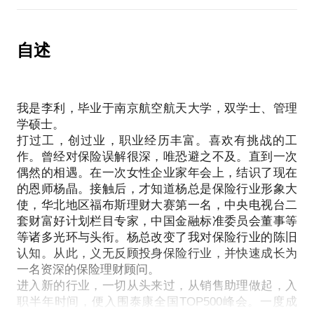
点，仅供学员参考所用。本话题内容及行家观点不代
更好的解决之道？
程与你分享。通过交流，我可以帮助你：深刻理解理
表平台观点，平台对话题内容不予担保，烦请知悉。
听了很多高手的分享，同样的技巧为何用在自己客户
财行业快速理解销售本质初步评估自身与理财师职业
身上却不起作用？
自述
的匹配度转型过程中要避免的雷区快速建立适合自己
国内大型保险集团公司销售总监，五年行业经验
同事用三讲轻松签单，为何我开口三讲却被客户拒
的工作模式
绝？
通过审视评估家庭财富潜在风险点，合理建立家庭保
销售培训老师说客户的拒绝不会超过七次，为何我在
职业困惑期，寻找更多可能性，快速了解理财师职业
我是李利，毕业于南京航空航天大学，双学士、管理
第三次就被客户拉进黑名单？被拒绝后到底要不要坚
学硕士。
持？
打过工，创过业，职业经历丰富。喜欢有挑战的工
公司推出很好的销售政策和奖励政策，要不要和客户
作。曾经对保险误解很深，唯恐避之不及。直到一次
说？会不会弄巧成拙？
偶然的相遇。在一次女性企业家年会上，结识了现在
有些客户爱听故事，有些客户却很反感讲故事，如何
的恩师杨晶。接触后，才知道杨总是保险行业形象大
识别不同客户？
使，华北地区福布斯理财大赛第一名，中央电视台二
为何我不敢开口讲保险？深层原因在哪里？
套财富好计划栏目专家，中国金融标准委员会董事等
为何客户不愿意给我转介绍？
等诸多光环与头衔。杨总改变了我对保险行业的陈旧
认知。从此，义无反顾投身保险行业，并快速成长为
如何做好不同客户的服务？标准是什么？
一名资深的保险理财顾问。
……
进入新的行业，一切从头来过，从销售助理做起，入
如果你有以上的困惑，或者其他个性化的销售难题，
职半年时间，便入围泰康全国TOP500峰会。一度成
欢迎你带着问题预约。