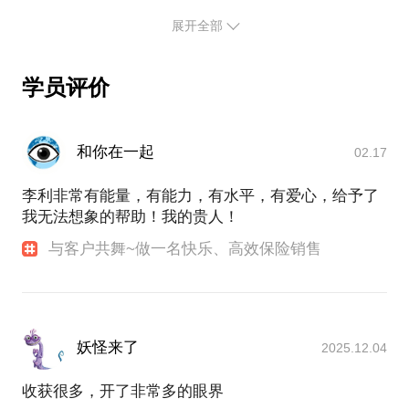
为新人王。目前在泰康人寿担任资深销售总监一职，
为何想开这么一个话题？分享是一种快乐，希望从事
全球寿险精英MDRT会员。
展开全部
保险销售的有缘人都能在快乐中成长，高效工作。减
保险行业在世界范围内已经有300年的发展历史，而
少不必要的内耗
在中国，只有短短数十年。大众对于保险的认知和理
学员评价
解都远远不够，即便是从业人员，对于行业的理解也
在逐步深入。保险作为一种风险管理的最有效金融工
具。只有配置得当，才能够在风险发生时，真正发挥
和你在一起
到作用。
02.17
作为一名资深从业人士，我深信专业创造价值。保险
从来都不是作为独立的金融产品出现的，保险和其他
李利非常有能量，有能力，有水平，有爱心，给予了
金融产品一同为幸福家庭生活保驾护航。所以，我会
我无法想象的帮助！我的贵人！
从理财的角度，和您分享，如何科学有效配置保险资
与客户共舞~做一名快乐、高效保险销售
产。花最少的钱，解决家庭潜在的风险危机。
最后，祝愿每位朋友都能过上财务富足，内心喜悦的
幸福生活！
妖怪来了
2025.12.04
收获很多，开了非常多的眼界