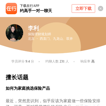
下载在行APP
立即下载
约高手一对一聊天
李利
保险理财规划师
北京 ・ 西直门、九龙山、双井
学员评分
9.4
分
约聊人数
231
人
响应率
高
擅长话题
如何为家庭挑选保险产品
最近，突然意识到，似乎应该为家庭做一些保险安排