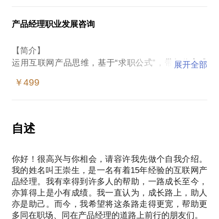
节。面试表现的好坏，将直接决定了我们能否进入心
的是从中领会优化思路，它将帮助你在职业道路上走
宜的企业，获到满意的Offer。
得更远。
产品经理职业发展咨询
【适合对象】
本话题是面向“在校生”，即仍然在校求职的同学。已
【我可以为你做什么】
【你需要提前准备什么】
【简介】
· 运用互联网产品思维，基于“求职公式”，带领你完成
在我们取得联系后，我会发送给你前置准备的材料进
运用互联网产品思维，基于“求职公式”，带领你完成
展开全部
一次自我剖析，按照你的求职目标，梳理自身优劣
行填写。包括你的自我认知、求职目标等。这将有助
一次自我剖析，辅助学员分析个人性格、职业现状、
势。相当于作了一次职业规划。
￥499
于我们更高效地进行沟通辅导。
挖掘个人优势，确定职业发展方向和路径。 职业规划
· 对你的面试准备、面试表现进行辅导，不同于一般
以1小时为单位，导师在辅导前通过对学员背景的了
的面试辅导服务给你讲题让你背题。我将从面试官的
解，根据学员职业发展问题提供针对式的辅导和解
视角出发，给你讲解拆解题目的思路。所谓“任它题目
【适合对象】
答，学员可通过微信、QQ等与导师建立联系，进行沟
自述
百变，拆解其义自现”。只有掌握拆解面试题目的方
本话题是面向“职场人”，即已经投身职场的朋友。已
通和辅导。
法，才能无往而不利。
经仍然在校求职的同学，请选择面向“在校生”的话
· 如果你已经有过面试经历，我亦可以基于你的面试
你好！很高兴与你相会，请容许我先做个自我介绍。
录音，进行面试复盘，并给出针对性的提升建议。
我的姓名叫王崇生，是一名有着15年经验的互联网产
品经理。我有幸得到许多人的帮助，一路成长至今，
【你需要提前准备什么】
亦算得上是小有成绩。我一直认为，成长路上，助人
在我们取得联系后，我会发送给你前置准备的材料进
亦是助己。而今，我希望将这条路走得更宽，帮助更
行填写。包括你的自我认知、求职目标等。这将有助
多同在职场、同在产品经理的道路上前行的朋友们。