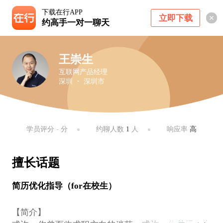
下载在行APP
立即下载
约高手一对一聊天
王崇生
互联网产品经理
深圳 ・ 深圳市
学员评分
-
分
约聊人数
1
人
响应率
高
擅长话题
简历优化指导（for在校生）
【简介】