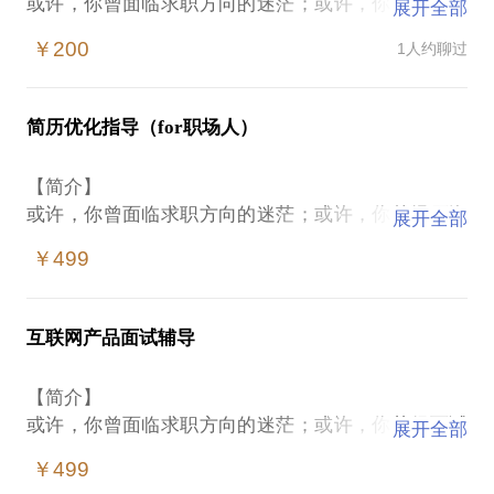
或许，你曾面临求职方向的迷茫；或许，你曾经历海
展开全部
投简历却无果的困惑。求职，本质上是一场寻求双方
￥200
1人约聊过
【匹配】的行动。而简历，正是这个行动的“第一
关”。一份优秀的简历，将有助于你敲开企业的大门。
简历优化指导（for职场人）
【我可以为你做什么】
· 运用互联网产品思维，基于“求职公式”，带领你完成
【简介】
一次自我剖析，按照你的求职目标，梳理自身优劣
或许，你曾面临求职方向的迷茫；或许，你曾经历海
展开全部
势。
投简历却无果的困惑。求职，本质上是一场寻求双方
· 对你的简历进行优化指导，不同于一般的修改简历
￥499
【匹配】的行动。而简历，正是这个行动的“第一
服务。你不单止收获一份优化后的优秀简历，更重要
关”。一份优秀的简历，将有助于你敲开企业的大门。
的是从中领会优化思路，它将帮助你在职业道路上走
得更远。
互联网产品面试辅导
【我可以为你做什么】
· 运用互联网产品思维，基于“求职公式”，带领你完成
【你需要提前准备什么】
【简介】
一次自我剖析，按照你的求职目标，梳理自身优劣
在我们取得联系后，我会发送给你前置准备的材料进
或许，你曾面临求职方向的迷茫；或许，你获得面试
展开全部
势。相当于作了一次职业规划。
行填写。包括你的自我认知、求职目标等。这将有助
机会却屡屡折戟。求职，本质上是一场寻求双方【匹
· 对你的简历进行优化指导，不同于一般的修改简历
￥499
于我们更高效地进行沟通辅导。
配】的行动。而面试，正是这个行动的最为关键的环
服务。你不单止收获一份优化后的优秀简历，更重要