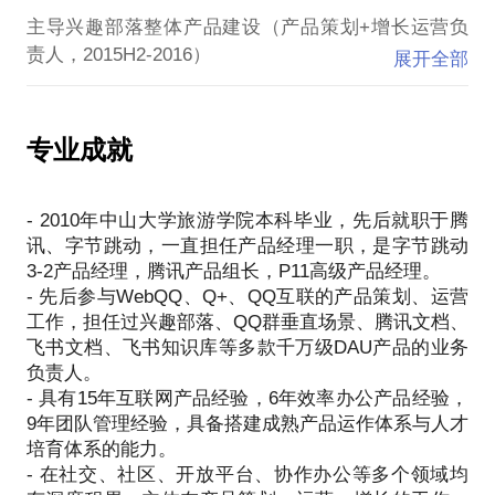
玩法，探索“边玩边聊”模式。
主导兴趣部落整体产品建设（产品策划+增长运营负
主导QQ群AI机器人建设
责人，2015H2-2016）
-与微软小冰、图灵等AI供应商合作，推出QQ群AI机
展开全部
-主导兴趣圈、关注体系、内容引入等产品能力落地。
主导兴趣部落的增长与运营体系建设（增长运营负责
人，2014-2015H1）
专业成就
-建立签到+铁杆粉、部落等级等运营体系，打造图集
贴、PK贴等社区玩法，提升社区互动和整体活跃度，
- 2010年中山大学旅游学院本科毕业，先后就职于腾
次日留存率从25%提升至近40%。
讯、字节跳动，一直担任产品经理一职，是字节跳动
-借助兴趣号、赞赏能力、监控系统建立酋长生态运营
3-2产品经理，腾讯产品组长，P11高级产品经理。
- 先后参与WebQQ、Q+、QQ互联的产品策划、运营
工作，担任过兴趣部落、QQ群垂直场景、腾讯文档、
飞书文档、飞书知识库等多款千万级DAU产品的业务
负责人。
- 具有15年互联网产品经验，6年效率办公产品经验，
9年团队管理经验，具备搭建成熟产品运作体系与人才
培育体系的能力。
- 在社交、社区、开放平台、协作办公等多个领域均