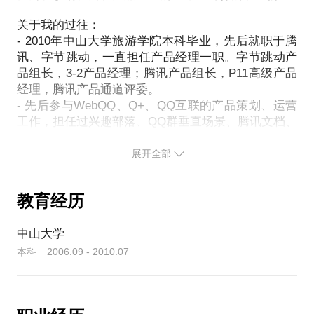
关于我的过往：
- 2010年中山大学旅游学院本科毕业，先后就职于腾
讯、字节跳动，一直担任产品经理一职。字节跳动产
品组长，3-2产品经理；腾讯产品组长，P11高级产品
经理，腾讯产品通道评委。
- 先后参与WebQQ、Q+、QQ互联的产品策划、运营
工作，担任过兴趣部落、QQ群垂直场景、腾讯文档、
飞书文档、飞书知识库等多款千万级DAU产品的业务
负责人。
展开全部
- 具有15年互联网产品经验，6年效率办公产品经验，
9年团队管理经验，具备搭建成熟产品运作体系与人才
教育经历
培育体系的能力。
- 在社交、社区、开放平台、协作办公等多个领域均
中山大学
有深度积累，主体在产品策划、运营、增长的工作，
于用户研究、交互体验、数据分析等方面亦颇有心
本科 2006.09 - 2010.07
得。
- 同时也是腾讯学堂讲师，腾讯认证面试官，起点学
院讲师，也曾经为北辰青年、白熊求职、星途论坛等