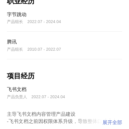
职业经历
机构进行过多次主题分享。算上大学期间的培训（是
的，我在校期间就已经开展技能培训服务，至今已积
累了16年的线上线下授课培训经验）。
字节跳动
产品组长 2022.07 - 2024.04
一对一咨询服务：
- 如前面所言，我同时也有从事授课培训的工作，虽
然我在过程中会尽我所能将产品经理的相关知识讲得
腾讯
深入浅出。但授课毕竟是一对多的形式，无法深入交
产品组长 2010.07 - 2022.07
流。因此，对于希望就某个话题深入交流的朋友，我
也将提供一对一的咨询服务。
- 目前，我提供的咨询服务包括：简历优化指导；面
试指导；产品经理职业生涯发展；互联网产品发展规
项目经历
划。
飞书文档
关于我的辅导风格
产品负责人 2022.07 - 2024.04
- “授人以鱼，不如授人以渔”。我可以给你的，不仅仅
是“答案”（这是一时的），更重要的是给你展现“找到
答案”的思考过程（这是一世的）。
主导飞书文档内容管理产品建设
- “人如产品，产品如人”。我擅长将互联网产品思维与
-飞书文档之前因权限体系升级，导致整体口碑崩盘。
展开全部
职业发展融合起来。用互联网产品思维，来指导简历
本人接手后梳理问题、推进优化，周负反馈半年内从