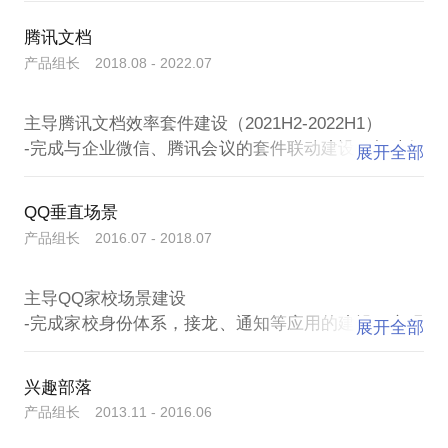
优化、面试辅导与职业规划。
60+下降至10+。2023年带领产设研团队落地内容管理
- “助人亦是助己”。我将每一次咨询都当作我们双方共
腾讯文档
架构改版，提升管理效率。
同成长的过程，拿出百分百专注进行投入。
产品组长 2018.08 - 2022.07
主导飞书文档知识库产品建设
-负责知识库、订阅号、词典产品，确立“功能+运营并
关于哪里可以找到我：
主导腾讯文档效率套件建设（2021H2-2022H1）
举”的发展方向，基于知识“萃取-沉淀-赋能”体系，改
目前，我在知乎、小红书、人人都是产品经理、
-完成与企业微信、腾讯会议的套件联动建设，打造行
进产品功能，打造飞书知识管理等级体系，探索AI与
展开全部
PMTalk、职途简历上均有开通同名账号“产品经理崇
业解决方案。
知识管理的结合。
生”，大家可以各自的日常喜欢的平台关注我。同时，
主导腾讯文档文档管理及客户端建设（2020-
微信公众号上有我已经开设有一段时间的“崇生的黑板
QQ垂直场景
2021H1）
报”，除了上述的内容，也会发表一些日常的个人作
产品组长 2016.07 - 2018.07
-完善文档管理能力，优化使用体验，打造Drive能
力、协作空间。主导桌面端、移动端建设，其中
主导QQ家校场景建设
AppStore评分从接手时3.3上升至4.8。
-完成家校身份体系，接龙、通知等应用的建设，实现
主导腾讯文档Doc、Slide品类建设（2018-2019）
展开全部
QQ从家校聊天到教学教务管理互动的过渡。
-负责Doc品类，持续完善编辑能力，完成Office 99%
主导QQ群垂直场景建设
主流格式的兼容支持，提出“画布”理念，为后续文档
兴趣部落
-提供游戏公会建群、加群、绑群能力，明星空降粉丝
插件建设打下基础。
产品组长 2013.11 - 2016.06
群能力，打造“鬼畜视频”创新功能。通过搭建狼人杀
-负责Slide品类，半年内完成发布，格式还原能力领先