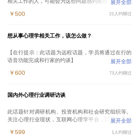
相关工作的人，可能会为这些问题感到困惑：
展开全部
读完了心理学本科，我能做什么相关工作？
￥500
21人约聊过
我想考心理咨询师资格证从事心理咨询工作，广州哪
些相关机构？如何入门？
心理系毕业的小伙伴都做什么？心理学能做哪些有趣
想从事心理学相关工作，该怎么做？
的工作？
……
【在行提示：此话题为远程话题，学员将通过在行的
我可以分享自己快10年的心理学工作经验，与心理学
语音功能完成和行家的约谈】
展开全部
很多人在经历35岁危机开始寻找副业或者下一职业赛
￥600
73人约聊过
道的时候都会来咨询我进入心理领域的可行性。
他们很多都在问：
1.目前国内/国际的心理行业现状和未来发展趋势
国内外心理行业调研访谈
2.从事这个行业需要具备什么素质？
3.心理小白从其他行业转行，职业路径如何规划？
此话题针对调研机构、投资机构和社会研究组织等。
4.要不要学一个心理学硕士，在职还是全职的，国内
关注心理行业现状，互联网心理学平台，以及行业的
展开全部
哪家高校好？
头部/主要玩家的情况。
5.国内还能考心理师证吗？各类证书的含金量如何？
￥599
1人约聊过
有没有“假”证？