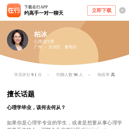
下载在行APP
立即下载
约高手一对一聊天
柏冰
心理治疗师
广州 ・ 天河区、番禺区
学员评分
9.1
分
约聊人数
96
人
响应率
高
擅长话题
心理学毕业，该何去何从？
如果你是心理学专业的学生，或者是想要从事心理学