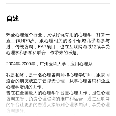
围绕各大平台或机构的业务模式，主要玩家评价，竞
6.中科院心研所的在职研和咨询师证书怎么样，很多
争态势，优劣势，以及行业发展方向，趋势等内容。
广告都看到他们
自述
7.本人善于倾听，有很好的共情能力，乐于助人，是
心理咨询服务是如何搭建和运营，各类玩家的不同侧
不是适合做心理咨询？
重点分享。
8.线下心理机构和线上心理平台的从业区别
热爱心理这个行业，只做好玩有用的心理学，打算一
9.心理咨询医保能报销吗？
直工作到70岁。跟心理相关的各个领域几乎都参与
平台跟专家的合作模式：
10.进入心理行业后如何选择适合自己的流派？
过，传统咨询，EAP项目，也在互联网领域继续享受
1.如何构建线下用户与线上专家沟通的体系？
11.什么是长程培训、个人体验、个案督导，是必须的
心理学和多学科联合工作带来的乐趣。
2.一位专家每天大概线上接待量有多少？
吗？
3.专家是自有还是外聘的形式？
2004年-2009年，广州医科大学，应用心理系
我是柏冰，是一名心理咨询师和心理学讲师，跟志同
道合的朋友成立了云隙光心理，从事心理咨询和企业
心理学培训的工作。
曾在在全国最大的心理学平台壹心理工作，担任心理
咨询主管，负责心理咨询的推广和运营，通过互联网
的平台让更多的普通人接触到心理学知识，享受心理
咨询服务。