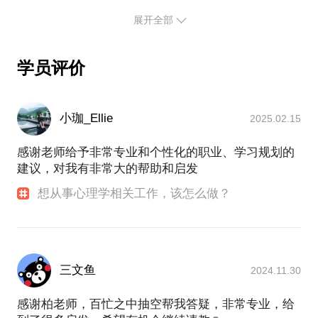
也在互联网精神医疗平台昭阳医生负责过心理事业
部，致力于把精神心理联合诊疗的优质服务通过互联
展开全部
网平台提供给广大精神心理科的患者用户。
在互联网心理平台工作的经历让我同时参与到投融资
学员评价
的相关事务，对心理学的国内外行业发展有深入了解
和认识。
还曾就职于中山医科大学家庭医生心智源心理咨询中
心，主要负责儿童青少年的心理治疗。
小珈_Ellie
2025.02.15
还曾任职于广州艾思林柯咨询服务有限公司担任 EAP
项目经理，负责企业员工关怀的项目管理和员工心理
感谢老师给予非常专业和个性化的职业、学习规划的
团队辅导。
建议，对我有非常大的帮助和启发
兼职过广州少年宫的心理老师，接触了很多青少年儿
想从事心理学相关工作，该怎么做？
童的心理个案。
有一年半的广州精神病院和广医附一院心理科的实习
经历，对于各类精神心理疾病有比较丰富的临床经
验。
我有10年的心理学从业经历，擅长心理分析治疗、沙
三文鱼
2024.11.30
盘游戏治疗和绘画分析，个案人数超过300人，咨询
时常超过1000小时。最大爱好是跟同是心理咨询师的
感谢柏老师，百忙之中抽空帮我答疑，非常专业，给
老公讨论心理学问题和个案分析，业余喜欢跟朋友出