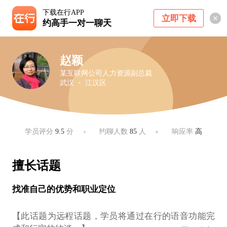
下载在行APP
立即下载
约高手一对一聊天
赵颖
某互联网公司人力资源副总裁
武汉 ・ 江汉区
学员评分
9.5
分
约聊人数
85
人
响应率
高
擅长话题
找准自己的优势和职业定位
【此话题为远程话题，学员将通过在行的语音功能完