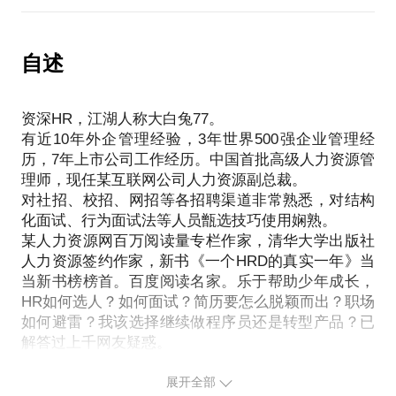
为你量身定做职业发展路径图；
本人系：
提供HR专业指导。
从大舌头到资深HR、培训师、沟通达人；
自述
从社交恐惧到专栏作家、畅销书作家；
PS.在选择与我见面前，请把你的问题更具体化。毕
有20年职场沟通亲身体会和总结。
竟一小时的谈话只能解决一个小问题。请把你的问题
资深HR，江湖人称大白兔77。
我愿意与你分享的内容包括：
提前发给我，方便我做更精确的准备，提升见面效
有近10年外企管理经验，3年世界500强企业管理经
科学训练，60分钟见效；
历，7年上市公司工作经历。中国首批高级人力资源管
附赠实用练习册，对付大多数尴尬场景；
理师，现任某互联网公司人力资源副总裁。
从“心”开始，好好说话。
对社招、校招、网招等各招聘渠道非常熟悉，对结构
化面试、行为面试法等人员甑选技巧使用娴熟。
PS.在选择与我见面前，请把你的问题更具体化。毕
某人力资源网百万阅读量专栏作家，清华大学出版社
竟一小时的谈话只能解决一个小问题。请把你的问题
人力资源签约作家，新书《一个HRD的真实一年》当
提前发给我，方便我做更精确的准备，提升见面效
当新书榜榜首。百度阅读名家。乐于帮助少年成长，
HR如何选人？如何面试？简历要怎么脱颖而出？职场
如何避雷？我该选择继续做程序员还是转型产品？已
展开全部