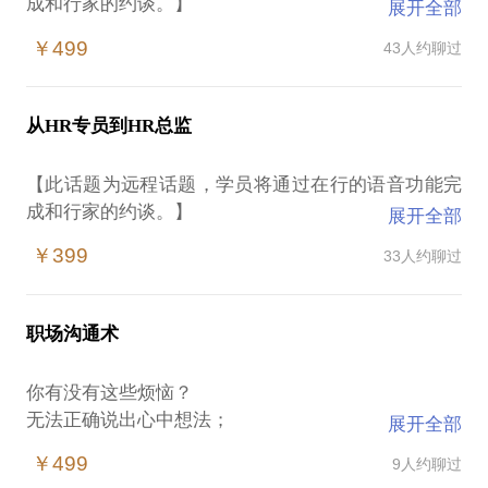
成和行家的约谈。】
展开全部
很多人即将进入职场时都会遇到这样的困境：
￥499
43人约聊过
不是你不够好，只是你不知道自己想做什么；
知道想做什么，又不知道去哪里找；
知道去哪里找，却不知道怎么打动面试官；
从HR专员到HR总监
打动了面试官，玛尼，领导是奇葩！
我会帮助你对自我进行全面分析，并与你分享以下内
【此话题为远程话题，学员将通过在行的语音功能完
容，从各个角度走通职场之路：
成和行家的约谈。】
展开全部
找准自己的优势和职业定位；
HR都做那些事？如何入行？有没有专业限制？
漂亮的简历打动HR；
￥399
33人约聊过
工作1、3、5年，还是初级HR，不知道如何提升自
面试不卑不亢搞定面试官；
己？
提升职场沟通力。
卡在事务性工作中，不知道如何成为战略型HR?
我纵横HR界20年，横跨快消、餐饮、软件、互联网、
职场沟通术
咨询各领域，专栏半年过百万阅读量，没有我不知
我拥有20年企业管理经验，《人力资源管理师》培训
你有没有这些烦恼？
讲师，清华大学出版社人力资源签约作家
无法正确说出心中想法；
展开全部
大小场合发言容易手抖；
我愿意与你分享的内容包括：
￥499
9人约聊过
和领导、同事沟通困难。
为你量身定做学习地图；