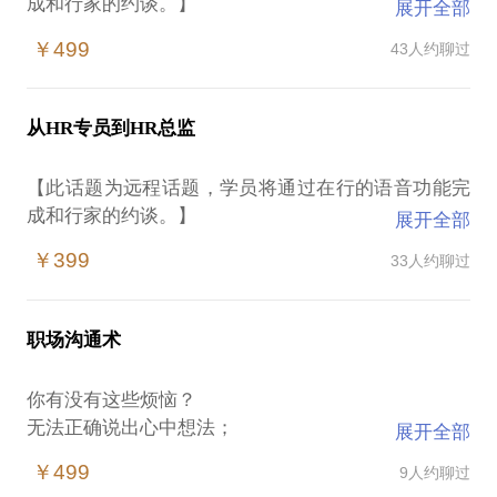
成和行家的约谈。】
展开全部
很多人即将进入职场时都会遇到这样的困境：
￥499
43人约聊过
不是你不够好，只是你不知道自己想做什么；
知道想做什么，又不知道去哪里找；
知道去哪里找，却不知道怎么打动面试官；
从HR专员到HR总监
打动了面试官，玛尼，领导是奇葩！
我会帮助你对自我进行全面分析，并与你分享以下内
【此话题为远程话题，学员将通过在行的语音功能完
容，从各个角度走通职场之路：
成和行家的约谈。】
展开全部
找准自己的优势和职业定位；
HR都做那些事？如何入行？有没有专业限制？
漂亮的简历打动HR；
￥399
33人约聊过
工作1、3、5年，还是初级HR，不知道如何提升自
面试不卑不亢搞定面试官；
己？
提升职场沟通力。
卡在事务性工作中，不知道如何成为战略型HR?
我纵横HR界20年，横跨快消、餐饮、软件、互联网、
职场沟通术
咨询各领域，专栏半年过百万阅读量，没有我不知
我拥有20年企业管理经验，《人力资源管理师》培训
你有没有这些烦恼？
讲师，清华大学出版社人力资源签约作家
无法正确说出心中想法；
展开全部
大小场合发言容易手抖；
我愿意与你分享的内容包括：
￥499
9人约聊过
和领导、同事沟通困难。
为你量身定做学习地图；