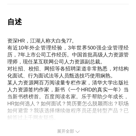
为你量身定做职业发展路径图；
本人系：
提供HR专业指导。
从大舌头到资深HR、培训师、沟通达人；
自述
从社交恐惧到专栏作家、畅销书作家；
PS.在选择与我见面前，请把你的问题更具体化。毕
有20年职场沟通亲身体会和总结。
竟一小时的谈话只能解决一个小问题。请把你的问题
资深HR，江湖人称大白兔77。
我愿意与你分享的内容包括：
提前发给我，方便我做更精确的准备，提升见面效
有近10年外企管理经验，3年世界500强企业管理经
科学训练，60分钟见效；
历，7年上市公司工作经历。中国首批高级人力资源管
附赠实用练习册，对付大多数尴尬场景；
理师，现任某互联网公司人力资源副总裁。
从“心”开始，好好说话。
对社招、校招、网招等各招聘渠道非常熟悉，对结构
化面试、行为面试法等人员甑选技巧使用娴熟。
PS.在选择与我见面前，请把你的问题更具体化。毕
某人力资源网百万阅读量专栏作家，清华大学出版社
竟一小时的谈话只能解决一个小问题。请把你的问题
人力资源签约作家，新书《一个HRD的真实一年》当
提前发给我，方便我做更精确的准备，提升见面效
当新书榜榜首。百度阅读名家。乐于帮助少年成长，
HR如何选人？如何面试？简历要怎么脱颖而出？职场
如何避雷？我该选择继续做程序员还是转型产品？已
展开全部