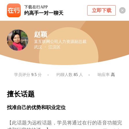
下载在行APP
立即下载
约高手一对一聊天
赵颖
某互联网公司人力资源副总裁
武汉 ・ 江汉区
学员评分
9.5
分
约聊人数
85
人
响应率
高
擅长话题
找准自己的优势和职业定位
【此话题为远程话题，学员将通过在行的语音功能完