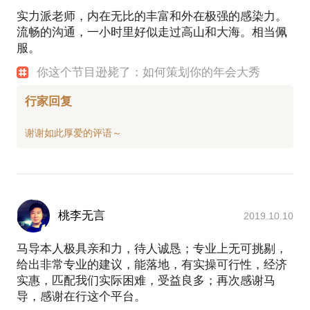
出；
实力派老师，内在无比的丰富和外在极强的感染力。
此外还有《拼贴》《律途》《哈姆雷特》等等。
流畅的沟通，一小时里好似走过高山和大海。相当佩
其他经历:
服。
阿里18周年年会“ONE”节目秀导：《蚂蚁金服-叽歪天
你这个节目逊毙了：如何策划你的年会大秀
团》、《阿里技术-减压操》
上海市企业法务技能大赛总导演
行家回复
”汇添富”基金管理有限公司年会－《灌篮高手》总导
演
平安银行上海分行“英雄荟”《转型变奏曲》总导演
教学经历曾任
上海电影艺术学院 表演系教师
华东政法大学沃原剧社 指导教师
T-REX女团表演教师
桃李无言
2019.10.10
DOTA 真人秀《加油吧！DOTA》 表演教师
腾讯KPL王者荣耀职业解说、选手培训青训营综艺表
马导本人极具亲和力，待人诚恳；专业上无可挑剔，
演教学总负责
给出非常专业的建议，能落地，有实操可行性，经济
现任 上海浦东新区 星乐原话剧社、鹿鸣剧社 艺术总
实惠，匹配我们实际困难，受益良多；再次感谢马
导，感谢在行这个平台。