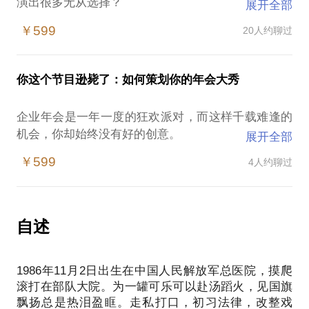
演出很多无从选择？
展开全部
拿着演出票不知道约谁去看？
￥599
20人约聊过
看完戏该如何评论？
想要找个舞台圆自己戏剧梦？
有一个剧本想要找人导演？
你这个节目逊毙了：如何策划你的年会大秀
亦或…你就是想听听台前幕后创作乐与愁，学学表演
以提高扮演社会角色…
企业年会是一年一度的狂欢派对，而这样千载难逢的
有那么一段微缩的人生，叫做戏剧；有一种很漫长的
机会，你却始终没有好的创意。
展开全部
戏剧叫人生。
乏味、无趣、低级、抄袭等让部门领导和小伙伴们拒
￥599
4人约聊过
绝上台？
把握领导意图、传递企业精神、吐槽工作负能量、激
发同事戏精属性！
自述
1986年11月2日出生在中国人民解放军总医院，摸爬
滚打在部队大院。为一罐可乐可以赴汤蹈火，见国旗
飘扬总是热泪盈眶。走私打口，初习法律，改整戏