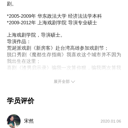
剧。
*2005-2009年 华东政法大学 经济法法学本科
*2009-2012年 上海戏剧学院 导演专业硕士
上海戏剧学院，导演硕士。
导演作品：
荒诞派戏剧《新房客》赴台湾高雄参加戏剧节；
脱口秀剧《魔都生存指南》我喜欢这个城市并不因为
我出生在这里；
喜剧《渣男启示录》骗我一次算你狠，骗我两次算我
蠢；
温情剧《黄手帕》如果你原谅我，就请在家门口挂一
展开全部
条黄手帕；
相声剧《三人行，必有丑男》集皮影、相声、曲艺斩
学员评价
获喜剧节剧目奖；
喜剧《同道大叔吐槽十二星座》爆款喜剧，场场售
罄；
悬疑剧《致命的谋杀》环环相扣，人性揭示；
宋然
2020.01.06
青春军旅剧《海岛来信》致敬建军90周年，胜利演