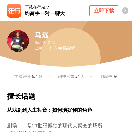
下载在行APP
立即下载
约高手一对一聊天
马远
舞台剧导演
上海 ・ 静安寺 陆家嘴
学员评分
9.4
分
约聊人数
24
人
响应率
高
擅长话题
从戏剧到人生舞台：如何演好你的角色
剧场——是21世纪孤独的现代人聚会的场所：