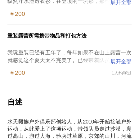
纵然汗水湿透衣衫，在登顶的一刹那，那些你都无所
展开全部
谓了。
￥200
要保持一个健康的登山徒步状态，我们需要注意的还
有很多。我会用我五六年的经验来给你解答这些问
题。
重装露营所需携带物品和打包方法
我愿意与你分享的内容包括但不仅限于：
初次登山徒步的装备选择。
我玩重装已经有五年了，每年如果不在山上露营一次
初次登山徒步的注意事项。
就感觉这个夏天太不完美了。已经带着队员走过好多
展开全部
PS.在选择与我见面前，请把你的问题更具体化。毕
野山，也享受了没有信号没有电带来的快乐和痛苦。
竟一小时的谈话只能解决一个小问题。请把你的问题
￥200
1人约聊过
在山上露营实在是人生的一种享受，晚上数星星，早
提前发给我，方便我做更精确的准备，提升见面效
起看云海和日出。喝着山泉水泡的茶，人生快哉。
但是怎么把这些东西背上去呢，重装都应该带些什么
呢，为什么包的大小都差不多，我却没有别人的东西
自述
齐全。
我愿意与你分享的内容包含但不限于：
水天毅族户外俱乐部创始人，从2010年开始接触户外
重装所必须携带物品，也就是野外露营所需携带物
运动，从此爱上了这项运动，带领队员走过沙漠，爬
品。
过高山，游过大海，驰骋过草原，京郊的山川，河流
物品的重量配置和打包方法。