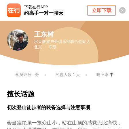
下载在行APP
立即下载
约高手一对一聊天
王东树
水天毅族户外俱乐部联合创始人
北京 ・ 不限
学员评分
-
分
约聊人数
1
人
响应率
中
擅长话题
初次登山徒步者的装备选择与注意事项
会当凌绝顶一览众山小，站在山顶的感觉无比痛快，