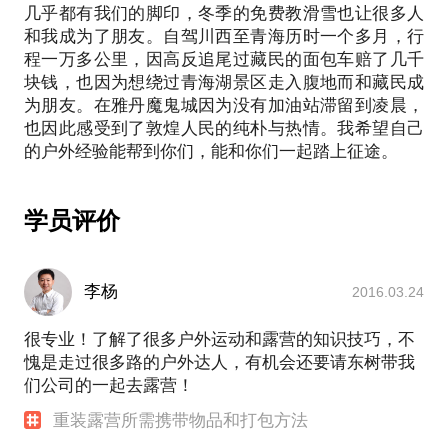
几乎都有我们的脚印，冬季的免费教滑雪也让很多人
PS.在选择与我见面前，请把你的问题更具体化。毕
和我成为了朋友。自驾川西至青海历时一个多月，行
竟一小时的谈话只能解决一个小问题。请把你的问题
程一万多公里，因高反追尾过藏民的面包车赔了几千
提前发给我，方便我做更精确的准备，提升见面效
块钱，也因为想绕过青海湖景区走入腹地而和藏民成
为朋友。在雅丹魔鬼城因为没有加油站滞留到凌晨，
也因此感受到了敦煌人民的纯朴与热情。我希望自己
学员评价
李杨
2016.03.24
很专业！了解了很多户外运动和露营的知识技巧，不
愧是走过很多路的户外达人，有机会还要请东树带我
们公司的一起去露营！
重装露营所需携带物品和打包方法