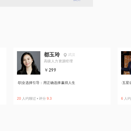
都玉玲
武汉
高级人力资源经理
￥299
·
职业选择引导：用正确选择赢得人生
·
五星
20
人约聊过
•
评分
9.3
6
人约