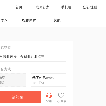
首页
成为行家
手机端
登录/注册
育学习
投资理财
其他
约聊话题
网职业选择（含创业）那点事
约聊方式
电话
线下约见
(
武汉
)
通话
1对1面谈
一键约聊
客服
心愿单