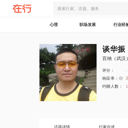
心理
职场发展
行业经
谈华振
百纳（武汉
评分：
-
响应率：
约聊人数：
话题详情
行家自述