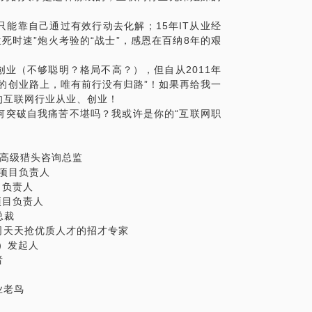
能靠自己通过有效行动去化解；15年IT从业经
“生死时速”炮火考验的“战士”，感恩在百纳8年的艰
业（不够聪明？格局不高？），但自从2011年
的创业路上，唯有前行没有归路”！如果再给我一
的互联网行业从业、创业！
何突破自我痛苦不堪吗？我或许是你的“互联网职
司 IT高级猎头咨询总监
 项目负责人
项目负责人
 项目负责人
总裁
司天天抢优质人才的招才专家
）发起人
者
业老鸟