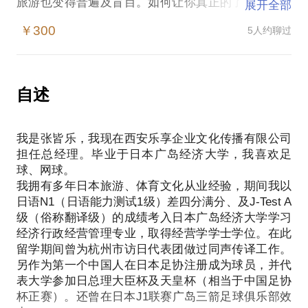
旅游也变得普遍及盲目。如何让你真正的了解日本，
展开全部
才是我出现在这里的理由。
￥300
5人约聊过
在这样的情况下，赴日旅游/留学/日语考试容易遭
遇：
日语方面：忽略语言的使用性；
留学方面：盲目择校，易挑选签证通过率高的院校，
自述
对其并不了解；
日本自由行：一味节约成本，盲目认为英语普及率
我是张皆乐，我现在西安乐享企业文化传播有限公司
高，根本无法深入了解日本文化，体验自由行的乐
担任总经理。毕业于日本广岛经济大学，我喜欢足
趣。
球、网球。
我长期生活在日本，对日语应用等心应手，甚至辨识
我拥有多年日本旅游、体育文化从业经验，期间我以
日本各地方言。自己开车走过每一条日本的高速公
日语N1（日语能力测试1级）差四分满分、及J-Test A
路，玩遍日本。
级（俗称翻译级）的成绩考入日本广岛经济大学学习
我愿意与你分享的内容包括：
经济行政经营管理专业，取得经营学学士学位。在此
让你快速掌握通过考试的要点，增强日语实用性；
留学期间曾为杭州市访日代表团做过同声传译工作。
帮助你了解意向留学院校及所在城市情况，并给出建
另作为第一个中国人在日本足协注册成为球员，并代
议；
表大学参加日总理大臣杯及天皇杯（相当于中国足协
根据你感兴趣的方面，快速帮你制定适合你赴日自由
杯正赛）。还曾在日本J1联赛广岛三箭足球俱乐部效