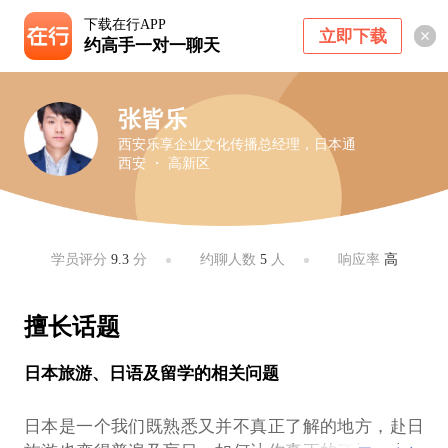
下载在行APP
立即下载
约高手一对一聊天
张皆乐
西安乐享企业文化传播总经理，日本通
西安 ・ 高新区
学员评分
9.3
分
约聊人数
5
人
响应率
高
擅长话题
日本旅游、日语及留学的相关问题
日本是一个我们既熟悉又并不真正了解的地方，赴日