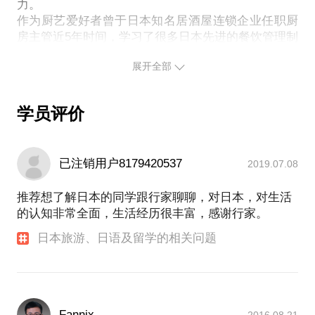
行的行程规划。
力。
作为厨艺爱好者曾于日本知名居酒屋连锁企业任职厨
P.S.:在选择与我见面前，请把你的问题更具体化。毕
房主管近5年时间，学习了很多日本先进的餐饮管理制
竟一小时的谈话只能解决一个小问题。请把你的问题
度及理念，获得了宝贵的经验。大学毕业后于日本东
提前发给我，方便我做更精确的准备，提升见面效
展开全部
京聚乐集团公司市场部就职直至回国。在日时间共计8
年。
回国后加入创业大军，先后成立两间公司，一个主营
学员评价
体育文化产业，主要项目是“陕西业余足球超级联
赛”的民间足球联赛，另一个是西安嘉天乐享旅行社有
限公司，主营日本定制旅游，让大家真正的体验日
已注销用户8179420537
2019.07.08
本。
我作为一名“日本通”可以为你解答一切关于日本的问
推荐想了解日本的同学跟行家聊聊，对日本，对生活
题，包括：
的认知非常全面，生活经历很丰富，感谢行家。
日语等级考试应试；
日语同声传译；
日本旅游、日语及留学的相关问题
日本留学咨询（语言学校/大学/研究生申请报考）；
日料店的经营与厨房问题咨询；
日本自由行旅游咨询以及关于日本文化、社会等各方
面问题。
以我在日本的经历和对日本的熟知程度绝对为你节省
Fannix
2016.08.21