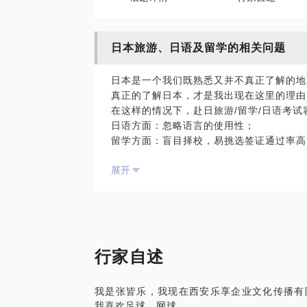
日本旅游、日语及留学的相关问题
日本是一个我们既熟悉又并不真正了解的地
真正的了解日本，才是我出现在这里的理由
在这样的情况下，赴日旅游/留学/日语考试
日语方面：忽略语言的使用性；
留学方面：盲目择校，易挑选签证通过率高
日本自由行：一味节约成本，盲目认为英语
展开
验自由行的乐趣。
我长期生活在日本，对日语应用等心应手，
条日本的高速公路，玩遍日本。
我愿意与你分享的内容包括：
让你快速掌握通过考试的要点，增强日语实
帮助你了解意向留学院校及所在城市情况，
行家自述
根据你感兴趣的方面，快速帮你制定适合你
P.S.:在选择与我见面前，请把你的问题
我是张皆乐，我现在西安乐享企业文化传播有
题。请把你的问题提前发给我，方便我做更
我喜欢足球、网球。
面。