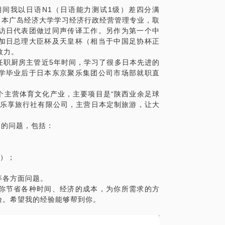
间我以日语N1（日语能力测试1级）差四分满
考入日本广岛经济大学学习经济行政经营管理专业，取
访日代表团做过同声传译工作。另作为第一个中
加日总理大臣杯及天皇杯（相当于中国足协杯正
效力。
任职厨房主管近5年时间，学习了很多日本先进的
学毕业后于日本东京聚乐集团公司市场部就职直
个主营体育文化产业，主要项目是“陕西业余足球
天乐享旅行社有限公司，主营日本定制旅游，让大
本的问题，包括：
考）；
等各方面问题。
你节省各种时间、经济的成本，为你所需求的方
验。希望我的经验能够帮到你。