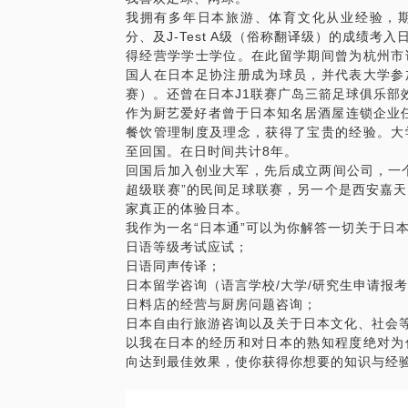
我拥有多年日本旅游、体育文化从业经验，期
分、及J-Test A级（俗称翻译级）的成绩
得经营学学士学位。在此留学期间曾为杭州市
国人在日本足协注册成为球员，并代表大学参
赛）。还曾在日本J1联赛广岛三箭足球俱乐部
作为厨艺爱好者曾于日本知名居酒屋连锁企业
餐饮管理制度及理念，获得了宝贵的经验。大
至回国。在日时间共计8年。
回国后加入创业大军，先后成立两间公司，一
超级联赛”的民间足球联赛，另一个是西安嘉
家真正的体验日本。
我作为一名“日本通”可以为你解答一切关于日
日语等级考试应试；
日语同声传译；
日本留学咨询（语言学校/大学/研究生申请报
日料店的经营与厨房问题咨询；
日本自由行旅游咨询以及关于日本文化、社会
以我在日本的经历和对日本的熟知程度绝对为
向达到最佳效果，使你获得你想要的知识与经