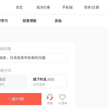
首页
成为行家
手机端
登录/注册
育学习
投资理财
其他
约聊话题
旅游、日语及留学的相关问题
约聊方式
电话
线下约见
(
西安
)
通话
1对1面谈
一键约聊
客服
心愿单