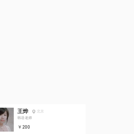
王烨
北京
韩语老师
￥200