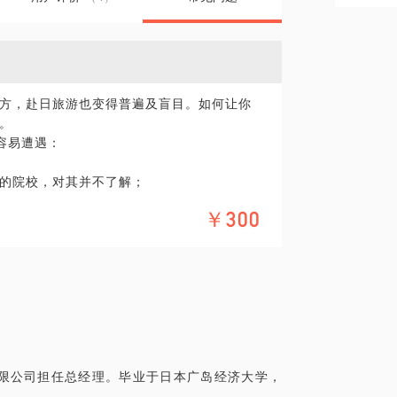
方，赴日旅游也变得普遍及盲目。如何让你
。
容易遭遇：
的院校，对其并不了解；
普及率高，根本无法深入了解日本文化，体
￥300
甚至辨识日本各地方言。自己开车走过每一
用性；
并给出建议；
赴日自由行的行程规划。
更具体化。毕竟一小时的谈话只能解决一个小问
限公司担任总经理。毕业于日本广岛经济大学，
精确的准备，提升见面效率。期待与你的见