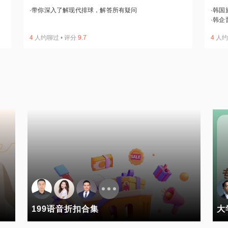
·
带你深入了解现代排球，解答所有疑问
·
韩国
·
韩企
4
人约聊过
•
评分
9.7
4
人约
199语音折扣合集
大