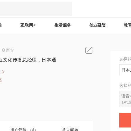
验
互联网+
生活服务
创业融资
教
西安
选择
业文化传播总经理，日本通
日本
.3
高
选择
5
语音
1对1
用户评价
（4）
常见问题