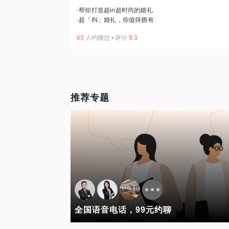
·
帮你打造超in超时尚的婚礼
·
超「IN」婚礼，你值得拥有
63
人约聊过
•
评分
9.3
推荐专题
全国语音电话，99元约聊