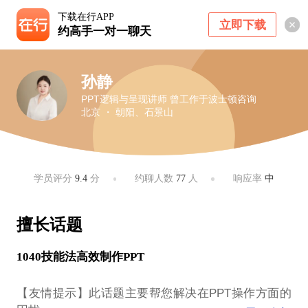
下载在行APP
立即下载
约高手一对一聊天
孙静
PPT逻辑与呈现讲师 曾工作于波士顿咨询
北京 ・ 朝阳、石景山
学员评分
9.4
分
约聊人数
77
人
响应率
中
擅长话题
1040技能法高效制作PPT
【友情提示】此话题主要帮您解决在PPT操作方面的