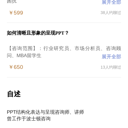
困扰
展开全部
￥599
38人约聊过
工作中，你是否遇到：制作效率低、呈现不美观，频
繁的加班修改
如何清晰且形象的呈现PPT？
【咨询范围】：行业研究员、市场分析员、咨询顾
作为从业10年的PPT咨询师，凭借常在一线为500强高
问、MBA留学生
展开全部
层制作汇报PPT的经验，独创出了一套高效制作PPT
【咨询项目】：行业分析报告、市场分析报告
的工具
￥650
13人约聊过
您是否有存在以下困扰：
因此，我将用1小时的时间交给您这一套高效制作PPT
自述
的工具
生搬硬套PPT图表
PPT表达不清晰
PPT结构化表达与呈现咨询师、讲师
PPT呈现不形象
具体来说，就是10个工具+40个快捷键，就可以解决
曾工作于波士顿咨询
工作型PPT的所有制作需求