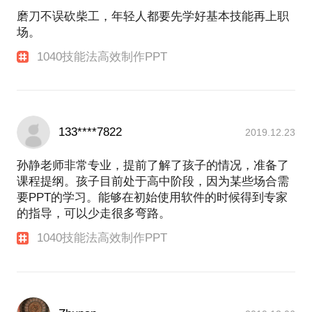
【梳理逻辑思路】：通过结构化思考与表达，利用金
磨刀不误砍柴工，年轻人都要先学好基本技能再上职
【排版美化】
如何处理段落、选择素材，
字塔原理，快速搭建逻辑框架
场。
诊断PPT排版美化方面存在的问题，提供专业性解决
1040技能法高效制作PPT
以及其他有关PPT排版美化问题
【PPT逻辑呈现】：通过逻辑+可视化图表呈现，快速
方案
解决PPT呈现痛点
【PPT操作技能】：由本人独创出的1040技能法，快
开聊前，我希望您可以提供一份近期的PPT作品
速解决PPT操作痛点
如有还有其他问题，可以预约后进行沟通
133****7822
2019.12.23
【项目类型】：行业/市场研究、分析报告
孙静老师非常专业，提前了解了孩子的情况，准备了
【服务对象】：市场研究员、行业研究员、管理咨询
课程提纲。孩子目前处于高中阶段，因为某些场合需
顾问、MBA留学生
要PPT的学习。能够在初始使用软件的时候得到专家
的指导，可以少走很多弯路。
1040技能法高效制作PPT