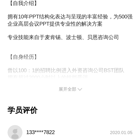
【自我介绍】
如何解决？
拥有10年PPT结构化表达与呈现的丰富经验，为500强
这套工具的独特地方在于可以帮助您：
企业高层会议PPT提供专业性的解决方案
深度理解工具的使用方法
专业技能来自于麦肯锡、波士顿、贝恩咨询公司
具体来说，我会结合以下3点，和您聊一聊：
开发隐藏好用的PPT工具
评估思考维度是否清晰有效
【自身经历】
配合快捷键的操作
深挖观点表达是否突出重点
曾以100：1的招聘比例进入外资咨询公司BST团队
拥有超过2000小时以上的技能受训
从而更加生动形象的记忆和使用
拥有制作上万张逻辑呈现PPT的丰富经验
诊断逻辑关系是否准确明了
展开全部
【个人标签】
此外，我还可以帮到您：
【逻辑呈现】
学员评价
PPT界的“同传”（根据讲者的观点在短时间内梳理成
结构化逻辑并进行图表呈现）
如何颜色搭配、排版布局
根据观点表达侧重点，提供逻辑呈现方式方案
我可以帮助您：
133****7822
2020.01.05
如何使用母板、挑选模板