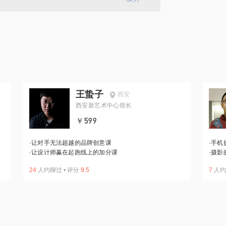
王蛰子
西安
西安新艺术中心馆长
￥599
·
让对手无法超越的品牌创意课
·
手机
·
让设计师赢在起跑线上的加分课
·
摄影
24
人约聊过
•
评分
9.5
7
人约