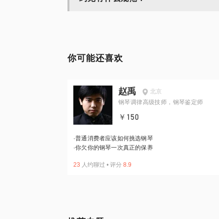
你可能还喜欢
赵禹
北京
钢琴调律高级技师，钢琴鉴定师
￥150
·
普通消费者应该如何挑选钢琴
·
你欠你的钢琴一次真正的保养
23
人约聊过
•
评分
8.9