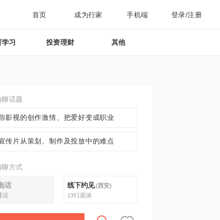
首页
成为行家
手机端
登录/注册
育学习
投资理财
其他
约聊话题
你影视的创作激情、把爱好变成职业
宣传片从策划、制作及投放中的难点
约聊方式
电话
线下约见
(
西安
)
通话
1对1面谈