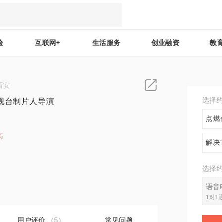
验
互联网+
生活服务
创业融资
教
西安
选择
视台制片人导演
点燃
高
解决
5
选择
语音
1对1
用户评价
（5）
常见问题