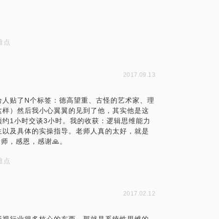
难点
2017.09.13
给人贴了N个标签：德高望重、古怪的艺术家、理
这样）然后我小心翼翼的见到了他，其实他是这
约1小时交谈3小时。我的收获：逻辑思维能力
生以及具体的实操指导。老师人真的太好，就是
师，感恩，感谢🙏。
难点
2017.02.12