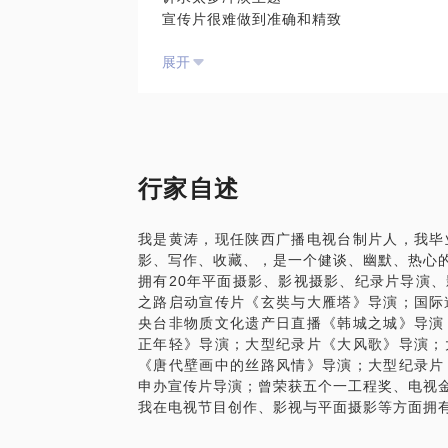
宣传片很难做到准确和精致
感觉想的很好但执行中难以落实，更谈不上
展开
我在从业16年中，完成政府及官方媒体宣传
国家级奖项十余项
我愿意与你分享的内容包括：
如何提炼主题。
如何拓展思路与格局。
如何形成可执行的好的视频制作文案。
行家自述
PS.在选择与我见面前，请把你的问题更
题。请把你的问题提前发给我，方便我做更
我是黄涛，现任陕西广播电视台制片人，我毕
面。
影、写作、收藏、，是一个健谈、幽默、热心
拥有20年平面摄影、影视摄影、纪录片导演
之路启动宣传片《玄奘与大雁塔》导演；国际
央台非物质文化遗产日直播《韩城之城》导演
正年轻》导演；大型纪录片《大风歌》导演；
《唐代壁画中的丝路风情》导演；大型纪录片
申办宣传片导演；曾荣获五个一工程奖、电视
我在电视节目创作、影视与平面摄影等方面拥