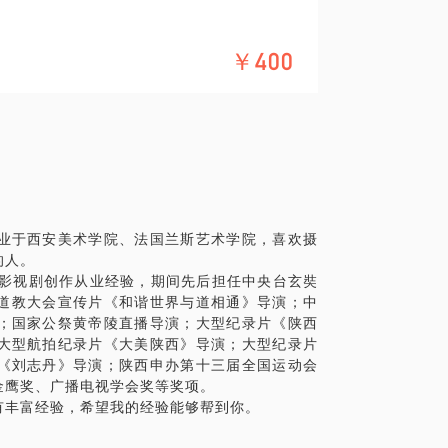
准确表达
￥400
片项目40多部，商业类宣传片项目40多部。
具体化。毕竟一小时的谈话只能解决一个小问
精确的准备，提升见面效率。期待与你的见
业于西安美术学院、法国兰斯艺术学院，喜欢摄
的人。
、影视剧创作从业经验，期间先后担任中央台玄奘
道教大会宣传片《和谐世界与道相通》导演；中
；国家公祭黄帝陵直播导演；大型纪录片《陕西
大型航拍纪录片《大美陕西》导演；大型纪录片
《刘志丹》导演；陕西申办第十三届全国运动会
金鹰奖、广播电视学会奖等奖项。
有丰富经验，希望我的经验能够帮到你。