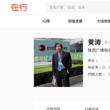
心理
职场发展
行业经
黄涛
陕西广播电
评分：
-
响应率：
约聊人数：
话题详情
行家自述