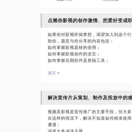
点燃你影视的创作激情、把爱好变成
如果你对影视怀揣梦想，渴望加入到这个行
助你，愿意与你分享的内容包括：
如何掌握影视器材的使用；
如何掌握影视创作的语言；
如何掌握后期软件及剪辑工具；
如何规避创作中遇到的技术与思想的瓶颈；
展开
如何掌握影视创作中的文学写作；
如何创作出一部精致文艺气息浓厚的作品；
如何把爱好变成赚钱的事业。
解决宣传片从策划、制作及投放中的
视频及影视是宣传推广的主要手段，但大多
在这样的情况下，解决不知道如何精准使用
遭遇：
诉求太多冲淡主题