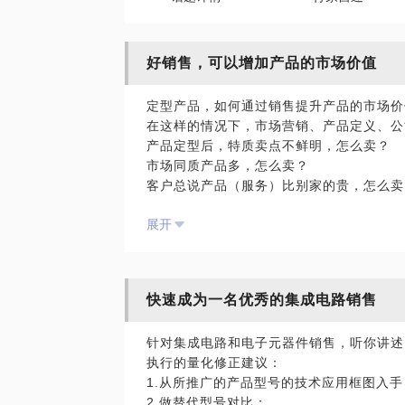
好销售，可以增加产品的市场价值
定型产品，如何通过销售提升产品的市场价
在这样的情况下，市场营销、产品定义、公
产品定型后，特质卖点不鲜明，怎么卖？
市场同质产品多，怎么卖？
客户总说产品（服务）比别家的贵，怎么卖
销售应该介入产品开发的前期定义，好的销
展开
产品一旦定型，要在特质的不同应用领域找
面对同质产品的竞争，要从销售场景的预设
比价格的同时，也要比服务。销售三件宝：
PS.在选择与我见面前，请把你的问题更
快速成为一名优秀的集成电路销售
题。请把你的问题提前发给我，方便我做更
面。
针对集成电路和电子元器件销售，听你讲述
执行的量化修正建议：
1.从所推广的产品型号的技术应用框图入手
2.做替代型号对比；