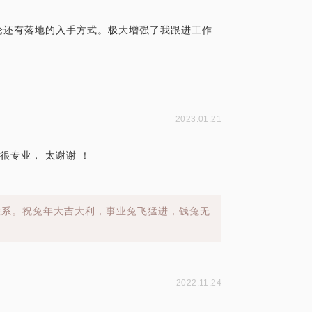
论还有落地的入手方式。极大增强了我跟进工作
2023.01.21
很专业， 太谢谢 ！
联系。祝兔年大吉大利，事业兔飞猛进，钱兔无
2022.11.24