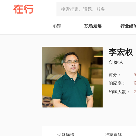
心理
职场发展
行业经
李宏权
创始人
评分：
9
响应率：
约聊人数：
话题详情
行家自述