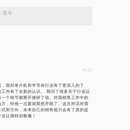
 - 至今
04.22
流，我对单片机和半导体行业有了更深入的了
工作有了全新的认识。 我问了很多关于行业以
每一个细节都掰开揉碎了说。对我销售工作中的
地方，经他一点拨就豁然开朗了。这次对话对我
方式和方向，未来自己的销售能力会有了质的提
专业让我特别敬佩！