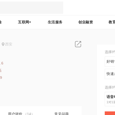
验
互联网+
生活服务
创业融资
教
西安
选择
好销
.6
高
快速
29
选择
语音
1对1
用户评价
（14）
常见问题