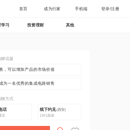
首页
成为行家
手机端
登录/注册
育学习
投资理财
其他
约聊话题
售，可以增加产品的市场价值
成为一名优秀的集成电路销售
约聊方式
电话
线下约见
(
西安
)
通话
1对1面谈