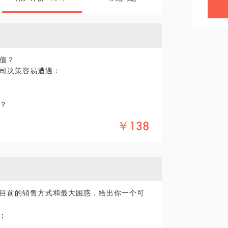
值？
司决策容易遭遇：
？
售，就是产品工程师。
￥138
切合点；
找到和增强客户体验认同；
价格，交付（期），账期好。
具体化。毕竟一小时的谈话只能解决一个小问
精确的准备，提升见面效率。期待与你的见
目前的销售方式和最大困惑，给出你一个可
；