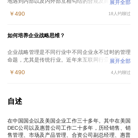
地遇到内部以及内外部互相勾结的合规及舞弊问题。
展开全部
这些问题轻则侵蚀企业的利润，破坏企业商业道德基
￥490
18人约聊过
础，重则带来违法违纪，成为企业的重大风险源头。
如何建设有效的防线进行把控，解决企业的“反腐
败”问题，正是我可以带来的、超过十年实践的宝贵经
如何培养企业战略思维？
企业战略管理是不同行业中不同企业永不过时的管理
命题，尤其是传统行业。近年来互联网行业的飞速发
展开全部
展对这个管理领域带来了许多新的思考和创新。但
￥490
4人约聊过
是，这个管理学科的理论基础未变，依然日久弥新，
对企业的生存及发展具有决定性的意义。
企业高中级管理人员、对企业战略管理有兴趣的管理
者：
自述
对企业战略管理的分层管理没有足够的认知，认为企
业的战略于己无关；
在中国国企以及美国企业工作三十多年。其中在美国
对企业战略和具体战术的区别知之不多，会混淆二者
DEC公司以及惠普公司工作二十多年，历经销售、销
的区别，出现方向不明确但战术勤奋的南辕北辙状
售管理、市场及产品管理、合资公司副总经理、惠普
况；