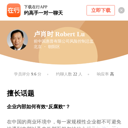
下载在行APP
立即下载
约高手一对一聊天
卢肖时 Robert Lu
前中国惠普有限公司风险控制总监
北京 ・ 朝阳区
学员评分
9.6
分
约聊人数
22
人
响应率
高
擅长话题
企业内部如何有效“反腐败”？
在中国的商业环境中，每一家规模性企业都不可避免