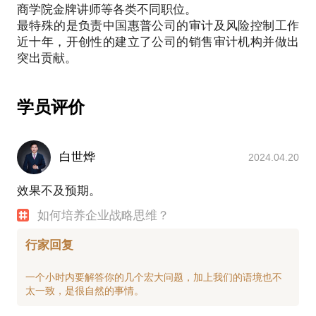
商学院金牌讲师等各类不同职位。
未能釐清战略目标和战略举措的关系，造成经理人对
最特殊的是负责中国惠普公司的审计及风险控制工作
选择“正确的事情”一知半解，把目标当成了战略。
近十年，开创性的建立了公司的销售审计机构并做出
我在惠普公司企业战略管理的经典课程-【惠普企业战
略规划十步法】，是我自2001年起就开始的主讲课
程，至今已是15年时间。2011年本课程被《培训》杂
志评为“年度企业培训课程大奖”，获得了很高的赞
学员评价
誉。我先后带着这门课程进入国内近百家大中型企
业，为他们传授企业战略管理之道和实践经验，并进
行辅导咨询，受到企业的一致好评！
白世烨
2024.04.20
我愿意与你分享的内容包括：
效果不及预期。
搞清有关企业战略管理和企业战略的主要概念；
协助学员将自己的本职工作与企业的战略管理有效的
如何培养企业战略思维？
挂起钩来；
学会战略思考。
行家回复
PS.在选择与我见面前，请把你的问题更具体化。毕
一个小时内要解答你的几个宏大问题，加上我们的语境也不
竟一小时的谈话只能解决一个小问题。请把你的问题
提前发给我，方便我做更精确的准备，提升见面效