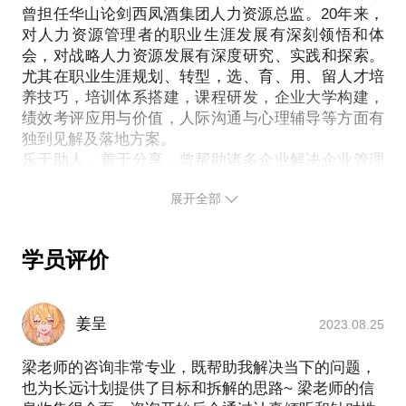
从内心需求来看，你的目标如何分解？
如何实现职场华丽转型？
曾担任华山论剑西凤酒集团人力资源总监。20年来，
革？如何打造敏捷组织？
你前进的动力来自哪里？
对人力资源管理者的职业生涯发展有深刻领悟和体
4、团队管理：如何打造高绩效团队，推动高效执行
结合现实，你当下最应该做什么？
会，对战略人力资源发展有深度研究、实践和探索。
在这些方面，相信我能为您提供帮助：
力？
2、职业选择：决策与取舍。
尤其在职业生涯规划、转型，选、育、用、留人才培
教您职业宏观分析方法；
5、企业文化：如何构建积极向上的文化氛围，有哪些
机会与挑战并存，利益与风险同在，你该如何取舍？
养技巧，培训体系搭建，课程研发，企业大学构建，
分析您的价值观和职业锚；
具体可操作的落地实施方案？
面对纠结和犹豫，怎样学会理性分析，让自己坚定决
绩效考评应用与价值，人际沟通与心理辅导等方面有
探讨职业发展方向；
6、招聘管理：如果构建招聘体系，绘制人才画像，优
独到见解及落地方案。
策？
教您制订行动计划；
化人才结构？
乐于助人、善于分享，曾帮助诸多企业解决企业管理
3、职场适应：时间-任务管理，内-外职业生涯发展，
分别解答每个学员提出的一个问题；
7、绩效管理：如何制定与战略匹配的绩效方案，提升
的难题，帮助数百位职场白领了解自我，探索自我，
压力管理，工作-生活平衡。
学习后的跟踪与反馈。
展开全部
突破职业发展瓶颈，明确职业发展方向。用科学有效
组织绩效？
面对纷繁复杂的日程表，怎样做到主次分明，让自己
结束后，将视情况邀请学员加入学习群。这里没有鸡
的方法提升、改进工作效能，实现自我价值。
8、薪酬管理：如何制定既能支持企业战略，又能匹配
有条不紊、从容不迫？
汤，只有更接地气实用的干货。这并不是一个结束，
员工价值的薪酬体系？
怎样在组织期待和个人发展之间获得平衡？
学员评价
而是一个开始。针对学员实际情况后期将会开设阶梯
9、人才发展：如果打造企业人才供应链，为业务赋
怎样理性看待并科学应对各种压力？
式提升课程。
能？如何提升组织人力资本的ROI？
如何保持当下各种角色的平衡，让自己的生活丰富多
注：团课，满4人开团，上限10人。我将为学员提供
彩。
姜呈
2023.08.25
精心设计的PPT课件讲解。现场您将会对自己有个全
【赠送福利】咨询后的一个月内，如果有本话题咨询
4、人际关系：职场人际，性格解析，情绪情感。
新的认识和职场规划，您收获的不只是一门课程，还
后的落地问题，您都可以与咨询师取得联系，采取网
梁老师的咨询非常专业，既帮助我解决当下的问题，
如何与领导、同事、下属和谐相处？
将结识众多的职场精英，扩充自己的人脉。
也为长远计划提供了目标和拆解的思路~ 梁老师的信
怎样进行有效沟通并保持恰当的距离？
PS：此话题达到要求人数开课，如要求立即面见者，