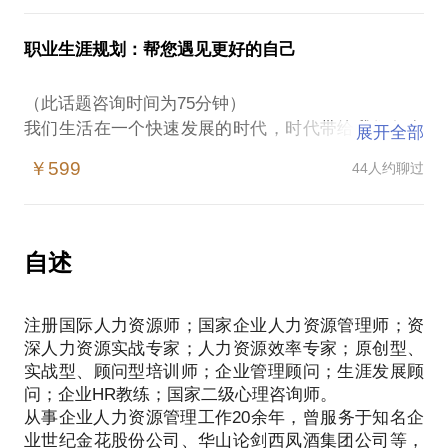
作为求职者：
基地？
您有清晰的职业规划目标吗？
如果您是在校大学生、应届毕业生：
8、员工报怨薪资、福利没有竞争力，企业又不能一味
职业生涯规划：帮您遇见更好的自己
您知道面试官欣赏的简历长什么样？
如何规划自己的学业生涯？
满足？
面试前您要做哪些功课？
如何在专业之外充电学习，丰富完善自我，以适应未
9、员工工作缺乏热情，团队激励不能持久？
（此话题咨询时间为75分钟）
您不得不知道的职场礼仪？
来的职场？
10、执行力天天讲，可员工执行总是不到位？
我们生活在一个快速发展的时代，时代带给我们很多
如何让面试官确定您就是最适合的人？
展开全部
如何在大学期间规划自己的职业生涯？
11、员工缺乏职业规划，没有清晰的目标和行动力？
机遇、竞争和挑战，同时也带来诸多职场压力、困
您知道面试中别人get不到的技巧吗？
如何在实习期交出一份完美的实习报告？
￥599
44人约聊过
12、80、90、00后有个性，难管理，用了很多方法还
惑、焦虑甚至迷茫。作为一名心理咨询师，生涯发展
指导您如何达成涨薪30%的路径方法？
怎样写简历，才能让企业能快速找到您？
是管不好？
顾问，我将从人力资源与心理学等专业角度，通过职
疫情当下，岗位少，人才多，如何在面试中脱颖而
如何应对面试，才能让企业尽可能选择您？
13、员工不能以主人翁的态度工作，缺乏责任感？
业发展理论和技术，帮您解决职业规划、职业选择、
出？
如何完成学业与职场转型？
14、如何通过数字化人力资源，提高工作效能？
职场适应、人际关系和自我管理等方面的发展性问
自述
15、疫情当下，企业压力倍增，如何优化人才结构？
题。
【赠送福利】咨询后的一个月内，如果有本话题相关
如果您是职场白领：
如何通过“灵活用工”帮助企业降本增效？
1、职业规划：个人分析，职场定位。
的落地问题，您都可以与咨询师取得联系，采取网络
您喜欢现在的工作吗？
注册国际人力资源师；国家企业人力资源管理师；资
你适合什么样的工作？
您分析过自己的兴趣、爱好、性格、气质吗？
我将会帮您梳理、思考、解决以下问题：
深人力资源实战专家；人力资源效率专家；原创型、
你能做哪些工作？
面对职场瓶颈，如何突破？
实战型、顾问型培训师；企业管理顾问；生涯发展顾
1、管理诊断：全面管理诊断与重难点问题梳理。
你最大的潜能和优势有哪些？
如何走出职场倦怠？
问；企业HR教练；国家二级心理咨询师。
2、战略管理：如何实现从战略制定、战略分解到战略
你的核心竞争力是什么？
如何提升职场竞争力？
从事企业人力资源管理工作20余年，曾服务于知名企
落地？
你最需要从工作中获得什么？
如何加速职场晋升？
业世纪金花股份公司、华山论剑西凤酒集团公司等，
3、组织管理：如何推动企业组织结构优化或组织变