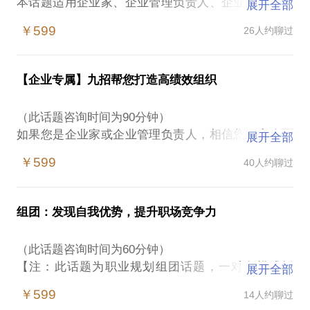
本话题适用企业家、企业管理负责人、企业招聘负责
展开全部
人&在校大学生、应届毕业生、职场白领等
￥599
26人约聊过
无论您是企业还是求职者，是不是都为找不到适合你
的“她”而困惑？
【企业专属】九招帮您打造高绩效组织
如何让双方成功拥抱，实现双赢？让我和您一起破
解！
（此话题咨询时间为90分钟）
如果您是企业家或企业管理负责人，相信您一定会面
展开全部
作为面试官：
临到以下问题：
DT时代，如何玩转互联网招聘？
￥599
40人约聊过
1、战略规划年年定，目标任务却无法达成？
如何绘制人才画像？
2、组织架构不科学，业务流程复杂、效能低？
人海茫茫，简历如山，如何筛选有效简历？
3、人力资源工作停留在事务表面，很难成为业务合作
如何规范邀约话术，降低面试爽约率？
组团：发现自我优势，提升职场竞争力
伙伴？
面试中，如何利用心理学完成高效面试？
4、人才培养不成体系，不能解决业务痛点，无法为业
如何在背调中了解您想要的信息？
（此话题咨询时间为60分钟）
务赋能？
疫情当下，如何进行人才优化？如果通过灵活用工降
【注：此话题为职业规划组团话题，一对多模式授
展开全部
5、绩效考核月月考，业绩平平，员工却满不在乎？
本增效？
课，满4人开课。】
6、企业文化天天背，却很难真正领悟并落实到行动？
￥599
14人约聊过
咨询对象：在校大学生、应届毕业生、职场白领
7、员工流失率居高不下，团队不稳定，企业成了培训