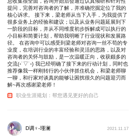
息收集很全面，咨询开始后会通过认真倾听和针对性
从性格的角度理解自己和他人，学会接纳与合理应
提问，完善对咨询者的了解，并准确挖掘定位了我的
对。
核心诉求。 接下来，梁老师从当下入手，为我提供了
科学认识并合理表达自己的感受、需要以及愤怒，提
很多业务上的经验和建议；以及从业务问题延展到下
高自己的情商。
一阶段的目标，并从不同维度初步拆解成可以执行的
5、自我管理：确立目标，优化行动，自我成长，改善
小目标和简要计划，帮助我明晰了行业现状和发展路
自控力。
径。 在咨询中可以感受到梁老师对咨询一丝不苟的专
什么样的目标是恰当的、具有长远意义的？
业度，在培训行业的丰富经验和灵活的思路，以及对
最适合你的行动计划是什么？
咨询者的关怀与鼓励，是一次温暖正向，收获颇多的
怎样进行自我监督与掌控？
交流(◦˙▽˙◦) 我已经明确了接下来的行动计划，同时也
持续的动力和坚定的信心如何保持？
推荐像我一样刚转行的小伙伴抓住机会，和梁老师聊
一聊，和行家对谈真的能够让困扰很久的问题迎刃而
如何克服拖延症，提升自己的自控力，让自己不断接
解~再次感谢梁老师！
近自己的目标。
职业生涯规划：帮您遇见更好的自己
【赠送福利】咨询后的一个月内，如果有本话题咨询
后的落地问题，您都可以与咨询师取得联系，采取网
D调♀-瑾澜
2021.11.17