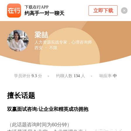
下载在行APP
立即下载
约高手一对一聊天
梁喆
人力资源实战专家，心理咨询师
西安 ・ 不限
学员评分
9.3
分
约聊人数
134
人
响应率
中
擅长话题
双赢面试咨询:让企业和精英成功拥抱
（此话题咨询时间为60分钟）