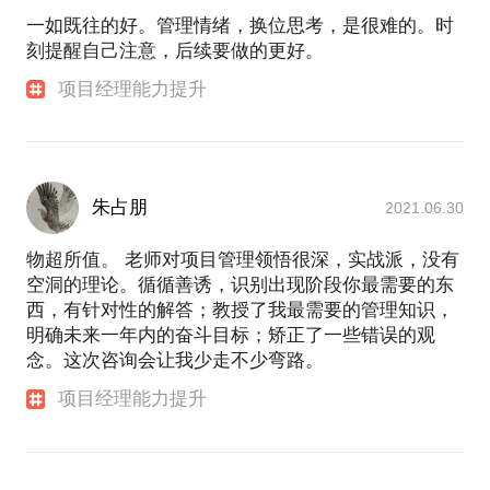
IT、互联网、工程、家电、石油石化、高科技制造
一如既往的好。管理情绪，换位思考，是很难的。时
业、教育、运输、电力、医药等行业。 丰富的培训经
刻提醒自己注意，后续要做的更好。
验，良好的培训技巧，激情的讲解与互动，能结合学
员工作中遇到的难题，进行实时点评与讲解，堪称顾
项目经理能力提升
问型讲师。
内训客户包括：海尔、海信、康佳、长虹、格力、松
下、三星、伊莱克斯、TCL、老板电器、奥克斯、夏
新、特艺、百度、奇虎360、当当网、亿玛在线、
BEA、卫士通、中科院信息中心、中国移动设计院、
朱占朋
2021.06.30
中国移动研究院、中国联通研究院、北京电信规划设
计院、上海电信、中国联通系统集成公司、中国电信
物超所值。 老师对项目管理领悟很深，实战派，没有
系统集成公司、国人通信、天喻通信、东软、方正、
空洞的理论。循循善诱，识别出现阶段你最需要的东
华信、东南融通、恒生电子、新太科技、华胜天成、
西，有针对性的解答；教授了我最需要的管理知识，
胜利软件、广西公众信息、华腾、启明星辰、赛意信
明确未来一年内的奋斗目标；矫正了一些错误的观
息、恒源信息、中软国际、山东广域、民航信息、直
念。这次咨询会让我少走不少弯路。
真节点、吉大正元、金邦达、中邮科技、道富信息、
项目经理能力提升
中国工商银行、中国建设银行、中国农业银行、光大
银行、徽商银行、深圳农商行、邮储银行、深交所、
信达证券、国电南自、厦门电业局、北京电力局、潘
家口蓄能电厂、电力继远、东方电气、博奇电力、优