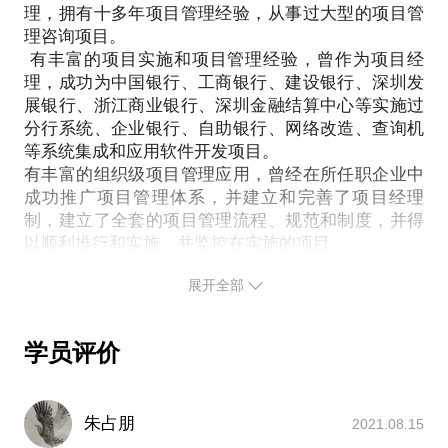
理，拥有十多年项目管理经验，从事过大型的项目管
提供培训之外的能力提升的解决方案
理咨询项目。
建立项目经理的认证体系
有丰富的项目实施和项目管理经验，曾作为项目经
建立项目经理的工作指引
理，成功为中国银行、工商银行、建设银行、深圳发
PS.在选择与我见面前，请把你的问题更具体化。毕
展银行、浙江商业银行、深圳金融结算中心等实施过
竟一小时的谈话只能解决一个小问题。请把你的问题
分行系统、企业银行、自助银行、网络改造、查询机
提前发给我，方便我做更精确的准备，提升见面效
等系统集成和应用软件开发项目。
有丰富的组织级项目管理应用，曾经在所任职企业中
成功推广项目管理体系，并建立和完善了项目经理
制，建立了全套的项目管理流程、规范和制度，并得
以顺利推行和实施，并监控在实施的项目。
有丰富的项目管理咨询经验，曾组织实施了多家企业
展开全部
的项目管理咨询，为企业提供了项目管理体系、项目
成本控制、项目实施方法论、项目经理的培养体系
等，咨询的客户包括：南车集团、中石油国际石油勘
学员评价
探公司、北京全路通信信号研究设计院、博洛尼、虹
信通信、天普先行、东软等。
有丰富的多行业项目管理应用和推广经验，曾经为各
朱占朋
2021.08.15
行业客户提供过项目管理实施的指导，客户覆盖：