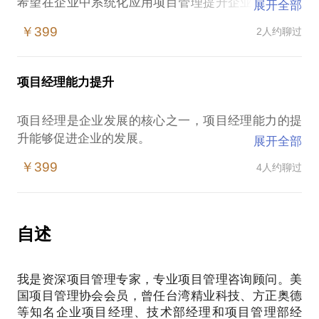
希望在企业中系统化应用项目管理提升企业竞争力，
展开全部
解决目前企业存在的项目拖期、质量不佳、人员能力
￥399
2人约聊过
不足等问题。
我在企业项目管理应用方面有丰富的经验，曾组织实
施了多家企业的项目管理咨询。
项目经理能力提升
我愿意与你交流的内容包括：
如何建立项目管理体系、流程、制度和规范
项目经理是企业发展的核心之一，项目经理能力的提
如何进行项目经理的能力培养
升能够促进企业的发展。
展开全部
如何进行项目评价和绩效考核
在这样的情况下，人力资源部容易遭遇：
如何建立项目管理环境，全面应用项目管理
￥399
4人约聊过
如何培养项目经理？项目经理参加了很多培训，甚至
通过了PMP、IPMP、项目管理师的认证，但项目做得
一塌糊涂，究竟哪些地方出现了问题呢？
我在我给百余家企业从事过项目管理的咨询和培训，
自述
有着丰富的实践经验。
我愿意与你分享的内容包括：
我是资深项目管理专家，专业项目管理咨询顾问。美
帮助您构建企业的项目经理培训体系
国项目管理协会会员，曾任台湾精业科技、方正奥德
协助发现企业项目经理的薄弱点，针对性的提升项目
等知名企业项目经理、技术部经理和项目管理部经
经理技能