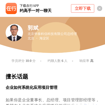
下载在行APP
立即下载
约高手一对一聊天
郭斌
北京华泰科信科技有限公司总经理
北京 ・ 海淀区
学员评分
10.0
分
约聊人数
6
人
响应率
高
擅长话题
企业如何系统化应用项目管理
如果你是企业董事长、总经理、项目管理部经理等，