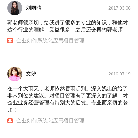
特电力、云路电气、海康威视、华立科泰医药公司、
刘雨晴
2017.03.06
长江商学院、百年树人、中外运中铁电气化局、通号
集团、航天科工二院、桂林航天电子、中国建筑设计
郭老师很亲切，给我讲了很多的专业的知识，和他对
院、成都青羊工业建设公司、上海港务工程公司、皖
这个行业的理解，受益很多，之后还会再约郭老师
宝矿业、世源科技、建发集团、潍柴动力、扬动股
份、斗山机械、中联重科、国巨电子、博洛尼家居、
企业如何系统化应用项目管理
南车集团、汉缆股份、中国石油、新奥能源、德豪润
达、万源瀚德、中国国际海运集装箱、海航酒店集团
等二百多家企业，并曾担任工业与信息化部高级项目
经理的培训讲师在香港、北京、上海、深圳、南昌、
文汐
2016.07.19
福州、杭州、兰州、济南、大连等做过80多场培训。
有丰富的项目管理理论研究和实际应用的经验，并不
在一个大雨天，老师依然冒雨赶到。深入浅出的给了
断在国内进行推广和宣传，曾经多次组织过大型的项
非常到位的建议。对项目管理有了更深入的了解，对
目管理论坛和研讨会。曾经作为编委会成员，参与编
企业业务经营管理有特别大的启发。专业而亲切的老
写了全国计算机技术与软件专业技术资格（水平）考
师！
试指定用书《信息系统项目管理师教程》。曾经在国
内大型的专业期刊杂志上发表过多篇项目管理类的文
企业如何系统化应用项目管理
章：
“人和”万事兴