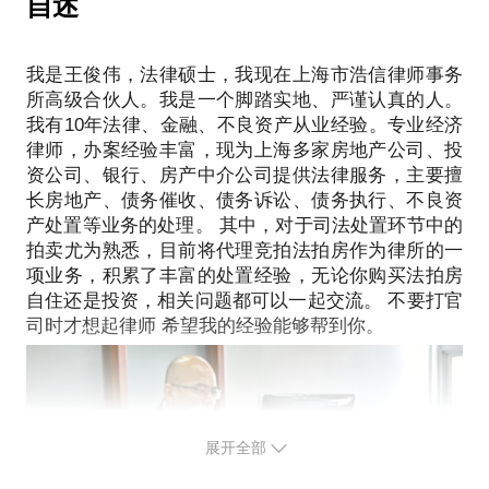
自述
如何减少交易过程中的风险。
提前发给我，方便我做更精确的准备，提升效率。
1.业主根据自己的情况，设置出售的价格，流拍后可
以继续降价再拍。
PS.在选择与我见面前，请把你的问题更具体化。毕
【在行郑重提示】：此话题内容仅为该行家在法律领
我是王俊伟，法律硕士，我现在上海市浩信律师事务
2.处置不掉，所产生的公告、招商等费用业主无需承
竟一小时的谈话只能解决一个小问题。请把你的问题
域的个人经验、意见或观点，仅供学员参考使用，亦
所高级合伙人。我是一个脚踏实地、严谨认真的人。
提前发给我，方便我做更精确的准备，提升见面效
我有10年法律、金融、不良资产从业经验。专业经济
不具有任何法律效力。如您需要聘请律师，在行建议
率。期待与你的见面。
律师，办案经验丰富，现为上海多家房地产公司、投
您通过正式途径签订相关的律师代理合同、顾问合同
【在行郑重提示】此话题内容仅为该行家在法律领域
资公司、银行、房产中介公司提供法律服务，主要擅
或其他形式的聘用合同。本话题内容及行家观点不代
的个人经验、意见或观点，仅供学员参考使用，亦不
长房地产、债务催收、债务诉讼、债务执行、不良资
表平台观点，平台对话题内容不予担保，烦请知悉
具有任何法律效力。如您需要聘请律师，在行建议您
产处置等业务的处理。 其中，对于司法处置环节中的
拍卖尤为熟悉，目前将代理竞拍法拍房作为律所的一
通过正式途径签订相关的律师代理合同、顾问合同或
项业务，积累了丰富的处置经验，无论你购买法拍房
其他形式的聘用合同。本话题内容及行家观点不代表
自住还是投资，相关问题都可以一起交流。 不要打官
平台观点，平台对话题内容不予担保，烦请知悉。
展开全部