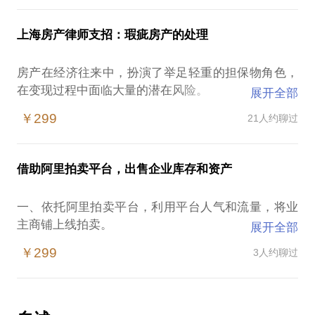
处置在沉积5年之后，呈现爆发增长的态势。在目前房
7. 逾期办证
第九条 逾期付款的违约责任
价暴涨的形势下，有抵押的拍卖房产也将大量涌现。
8. 车位之争
上海房产律师支招：瑕疵房产的处理
在这样的情况下，有法律疑问或者想购买法拍房者容
9. 售后包租
第十条 逾期交房的违约责任
易遭遇：
房产在经济往来中，扮演了举足轻重的担保物角色，
在变现过程中面临大量的潜在风险。
第十一条 逾期迁户口的违约责任
展开全部
熟悉房产但不熟悉法律、拍卖，不敢轻易涉足；
在这样的情况下，有抵押、查封、诉讼、户口等房产
法拍房风险颇多：隐性债务、非法占用、户口等问
￥299
21人约聊过
要出售的权利人容易遭遇：
第十二条 补充条款的效力
题；
瑕疵房产存在的问题及相关解决方案；
第十三条 合同生效
我工作10年以上，拥有7年律师实务经验。 我愿意与
借助阿里拍卖平台，出售企业库存和资产
交易过程中风险的控制。
你分享的内容包括：
第十四条 争议解决方式
一、依托阿里拍卖平台，利用平台人气和流量，将业
我拥有7年律师经验，从事过银行不良资产的处置，包
解答法院拍房的相关问题；
主商铺上线拍卖。
展开全部
括催收、诉讼、执行等流程，拥有扎实的实务经验。
第十五条 合同文本
制定完善的购买计划；
二、流程：签订委托-准备资料-上线竞价
同时创立从事特价房处置的平台和律师事务所。
￥299
3人约聊过
控制风险。
三、资产拍卖期限：
我愿意与你分享的内容包括：
补充条款（一）
①200万以下不动产标的45天。
PS.在选择与我通话前，请把你的问题更具体化。毕
②200万-800万不动产标的物60天。
了解瑕疵房产问题所在及如何解决；
补充条款（二）
竟一小时的谈话只能解决一个小问题。请把你的问题
四、操作方式：