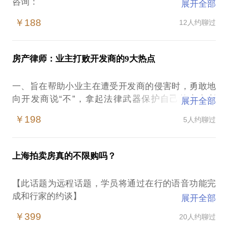
咨询：
展开全部
合同当事人
￥188
12人约聊过
第一条 房屋基本情况
房产律师：业主打败开发商的9大热点
第二条 房屋转让价格
一、旨在帮助小业主在遭受开发商的侵害时，勇敢地
第三条 土地使用权转移
向开发商说“不”，拿起法律武器保护自己的房产利
展开全部
益。
第四条 房屋交付
￥198
5人约聊过
二、通过对常见纠纷的分析，提出面临的风险，提供
切实可行的应对方案。
第五条 装修装饰
常见争议：
上海拍卖房真的不限购吗？
1. 楼书广告
第六条 过户登记
2. 认购、认筹
【此话题为远程话题，学员将通过在行的语音功能完
3. 茶水费、团购费
第七条 房屋风险转移
成和行家的约谈】
展开全部
4. 商品房预售合同
在当前经济下行周期中，银行不良率不断攀升，网贷
5. 逾期交房
￥399
20人约聊过
第八条 税费承担
风险暗流涌动，债券违约风险爆发……中国不良资产
6. 房屋质量问题