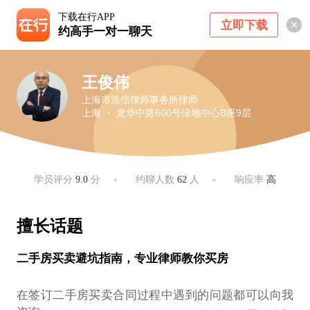
下载在行APP
立即下载
约高手一对一聊天
王俊伟
上海市浩信律师事务所律师
上海 ・ 龙华中路600号绿地中心B座9层
学员评分
9.0
分
约聊人数
62
人
响应率
高
擅长话题
二手房买卖避坑指南，专业律师教你买房
在签订二手房买卖合同过程中遇到的问题都可以向我