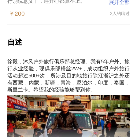
行别说意义了，连开心都算不上。
展开全部
每个人的旅行都应该不一样，可是旅行社却把旅行定
￥200
2人约聊过
义为一个套餐，常规化、模式化、虽不枯燥却也禁
锢。
旅行，不应该由别人定义！
旅行不应该只是旅行社，而应该更户外，随心而动，
自述
我可以在布达拉宫晒上一下午的太阳，去阿拉善找到
最原始的胡杨林… 订制你的旅行，给我一个目的地，
徐毅，沐风户外旅行俱乐部总经理。我有5年户外、旅
我告诉你怎么玩儿，把你的玩法灌注一个灵魂。
行从业经验，现俱乐部粉丝2W+，成功组织户外旅行
现在我能给你解决的目的地旅行（江浙沪周边，西
活动超过500+次，所涉及目的地旅行除江浙沪之外还
藏，内蒙，青海，东北，阿拉善等国外：东南亚，尼
有西藏，内蒙，新疆，青海，尼泊尔，印度，泰国，
泊尔，越南）我在沐风户外旅行俱乐部担任总经理，
曾三进三出西藏阿里南北中线，阿拉善，腾格里，额
济纳，内蒙古，新疆等各地已去不下10次。相信在旅
行、户外方面，能为你提供帮助。
愿意与你交流的内容包括：
户外专业知识；
目的地旅行分享；