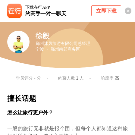
下载在行APP
立即下载
约高手一对一聊天
徐毅
鄞州沐风旅游有限公司总经理
宁波 ・ 鄞州南部商务区
学员评分
-
分
约聊人数
2
人
响应率
高
擅长话题
怎么让旅行更户外？
一般的旅行无非就是报个团，但每个人都知道这种旅