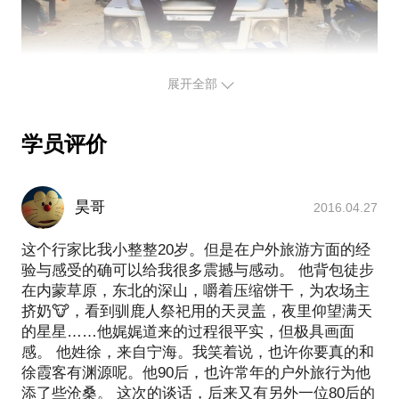
拍摄旅行照片；
深度游经验。
PS.在选择与我见面前，请把你的问题更具体化。毕
竟，两小时的谈话只能解决一个小问题。请把你的问
展开全部
题提前发给我，方便我做更精细的准备，提升见面效
学员评价
昊哥
2016.04.27
这个行家比我小整整20岁。但是在户外旅游方面的经
验与感受的确可以给我很多震撼与感动。 他背包徒步
在内蒙草原，东北的深山，嚼着压缩饼干，为农场主
挤奶🐮，看到驯鹿人祭祀用的天灵盖，夜里仰望满天
的星星……他娓娓道来的过程很平实，但极具画面
感。 他姓徐，来自宁海。我笑着说，也许你要真的和
徐霞客有渊源呢。他90后，也许常年的户外旅行为他
添了些沧桑。 这次的谈话，后来又有另外一位80后的