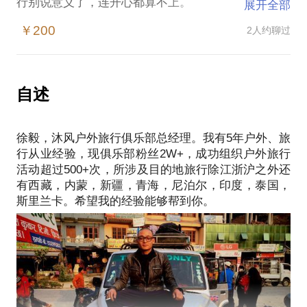
行别说意义了，连开心都算不上。
展开全部
每个人的旅行都应该不一样，可是旅行社却把旅行定
￥200
2人约聊过
义为一个套餐，常规化、模式化、虽不枯燥却也禁
锢。
旅行，不应该由别人定义！
旅行不应该只是旅行社，而应该更户外，随心而动，
自述
我可以在布达拉宫晒上一下午的太阳，去阿拉善找到
最原始的胡杨林… 订制你的旅行，给我一个目的地，
徐毅，沐风户外旅行俱乐部总经理。我有5年户外、旅
我告诉你怎么玩儿，把你的玩法灌注一个灵魂。
行从业经验，现俱乐部粉丝2W+，成功组织户外旅行
现在我能给你解决的目的地旅行（江浙沪周边，西
活动超过500+次，所涉及目的地旅行除江浙沪之外还
藏，内蒙，青海，东北，阿拉善等国外：东南亚，尼
有西藏，内蒙，新疆，青海，尼泊尔，印度，泰国，
泊尔，越南）我在沐风户外旅行俱乐部担任总经理，
曾三进三出西藏阿里南北中线，阿拉善，腾格里，额
济纳，内蒙古，新疆等各地已去不下10次。相信在旅
行、户外方面，能为你提供帮助。
愿意与你交流的内容包括：
户外专业知识；
目的地旅行分享；