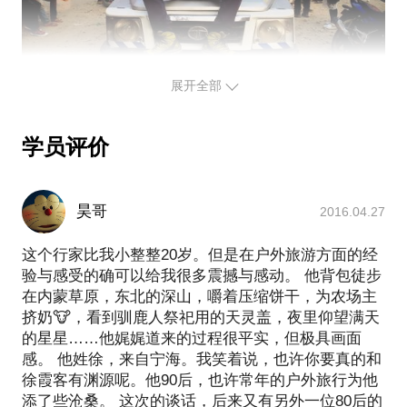
拍摄旅行照片；
深度游经验。
PS.在选择与我见面前，请把你的问题更具体化。毕
竟，两小时的谈话只能解决一个小问题。请把你的问
展开全部
题提前发给我，方便我做更精细的准备，提升见面效
学员评价
昊哥
2016.04.27
这个行家比我小整整20岁。但是在户外旅游方面的经
验与感受的确可以给我很多震撼与感动。 他背包徒步
在内蒙草原，东北的深山，嚼着压缩饼干，为农场主
挤奶🐮，看到驯鹿人祭祀用的天灵盖，夜里仰望满天
的星星……他娓娓道来的过程很平实，但极具画面
感。 他姓徐，来自宁海。我笑着说，也许你要真的和
徐霞客有渊源呢。他90后，也许常年的户外旅行为他
添了些沧桑。 这次的谈话，后来又有另外一位80后的