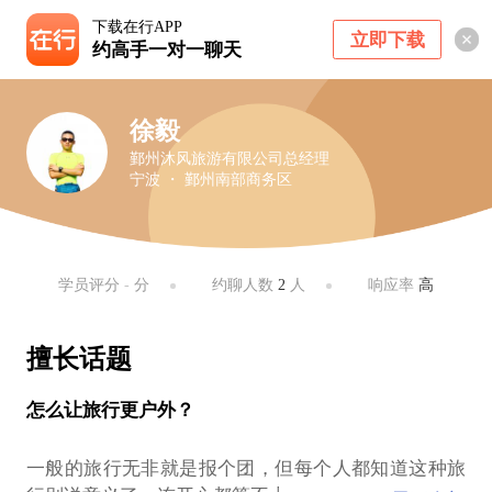
下载在行APP
立即下载
约高手一对一聊天
徐毅
鄞州沐风旅游有限公司总经理
宁波 ・ 鄞州南部商务区
学员评分
-
分
约聊人数
2
人
响应率
高
擅长话题
怎么让旅行更户外？
一般的旅行无非就是报个团，但每个人都知道这种旅