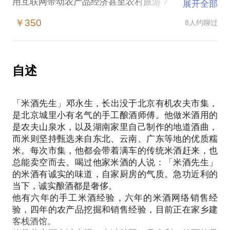
用互联网带动农产品经济甚至农村旅游？
展开全部
当下的乡村状况是什么样子？会有什么样子的发展机
￥350
8人约聊过
会？乡村客栈还有前途吗（我的客栈正在施工）？
如果你想知道：
农产品经济的现况；
如何将高品质农产品卖给一线客户；
自述
如何将一线客户吸引到农产品原产地……
我愿意分享我卖各种农产品的经验，例如去年我们是
「米酒先生​」邓永生，长出没于北京有机农夫市集，
怎样卖脐橙的，一天超过一吨，期间遇到什么问题。
是北京城里小有名气的手工酿酒师傅。他做米酒用的
是农夫山泉水，以及湖南家里自己制作的地道酒曲，
而米则坚持甄选来自东北、云南、广东等地的优质糯
米。每次市集，他都会带着满车的传统米酒赶来，也
总能卖空而去。喝过他家米酒的人说：「米酒先生」
的米酒有诚实的味道，自家厨房的气质。急功近利的
当下，诚实酿酒都是奢侈。
他有六年的手工米酒经验，六年的米酒网络销售经
验，四年的农产品挖掘和销售经验，目前正在家乡建
客栈酒馆。