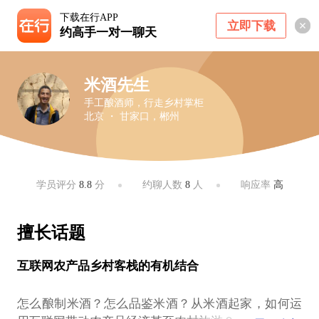
下载在行APP
立即下载
约高手一对一聊天
米酒先生
手工酿酒师，行走乡村掌柜
北京 ・ 甘家口，郴州
学员评分
8.8
分
约聊人数
8
人
响应率
高
擅长话题
互联网农产品乡村客栈的有机结合
怎么酿制米酒？怎么品鉴米酒？从米酒起家，如何运