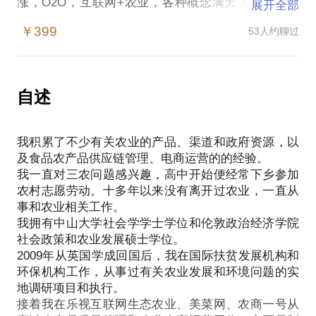
涨，O2O，互联网+农业，各种概念满天飞，如果你
展开全部
有意投身农业，如何才能避免当中的坑，实现个人梦
￥399
53人约聊过
想和社会价值？亦或是你有意投资农业，但具体从哪
个细分市场切入？
我本科毕业于中山大学，研究生就读于伦敦政治经济
学院农业发展专业，回国工作后，12年来我从事过农
自述
村发展、互联网+农业、农业无人机等工作，中间还
有过农业方面创业经历。
我积累了不少有关农业的产品、渠道和政府资源，以
如果你对以下话题感兴趣，我们可以一起探讨：
及食品农产品供应链管理、电商运营的的经验。
中国政府三农政策的演变、现状和未来趋势
我一直对三农问题感兴趣，高中开始便经常下乡参加
中国无人机行业、农业机器人行业的发展现状和趋势
农村志愿劳动。十多年以来没有离开过农业，一直从
生鲜农产品生产过程中质量问题和销售问题的难点、
事和农业相关工作。
痛点和解决路径
我拥有中山大学社会学学士学位和伦敦政治经济学院
农业+互联网的运营经验
社会政策和农业发展硕士学位。
农业方面的政府政策
2009年从英国学成回国后，我在国际扶贫发展机构和
环保机构工作，从事过有关农业发展和环境问题的实
地调研项目和执行。
接着我在乐视互联网生态农业、美菜网、农商一号从