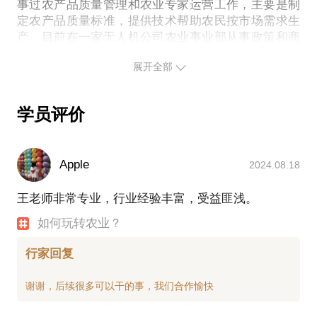
事过农产品质量管理和农业专家运营工作，主要是制
定农产品质量标准，提供技术帮助农民按市场需求生
产。目前在一家无人机公司农业事业部从事政策和商
务拓展工作。
展开全部
创业方面，我有过两次在农业方面的创业经历，其中
一次获得过投资。两次创业虽然不算特别成功，但积
累了宝贵经验，在股权安排、权责利统一、凝聚人
学员评价
心、公司管理和市场推广方面有过不少经验和教训。
实践方面，我做过农产品库房管理和销售工作，目前
还有不少这方面的资源和渠道。目前自己也正在学习
Apple
2024.08.18
王老师非常专业，行业经验丰富，受益匪浅。
如何玩转农业？
行家回复