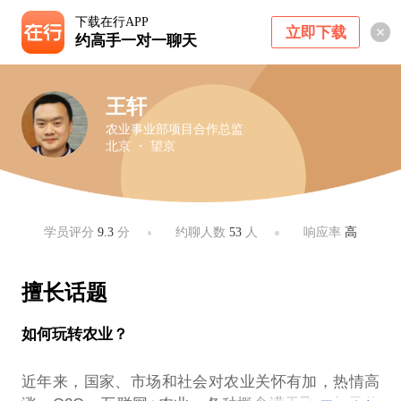
下载在行APP
立即下载
约高手一对一聊天
王轩
农业事业部项目合作总监
北京 ・ 望京
学员评分
9.3
分
约聊人数
53
人
响应率
高
擅长话题
如何玩转农业？
近年来，国家、市场和社会对农业关怀有加，热情高