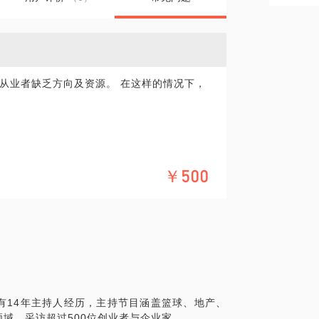
从业者缺乏方向及资源。 在这样的情况下，
级奖项。3年创业服务经验，有完整的创业资
￥500
具体化。毕竟一小时的谈话只能解决一个小问
精确的准备，提升见面效率。期待与你的见
有14年主持人经历，主持节目涵盖篮球、地产、
域，采访超过500位创业者与企业家。