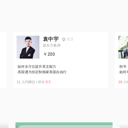
袁中宇
武汉
新东方教师
￥200
·
如何全方位提升英文能力
·
拆书
·
美国通为你定制独家美国自由行
·
如何
11
人约聊过
•
评分
9.5
18
人