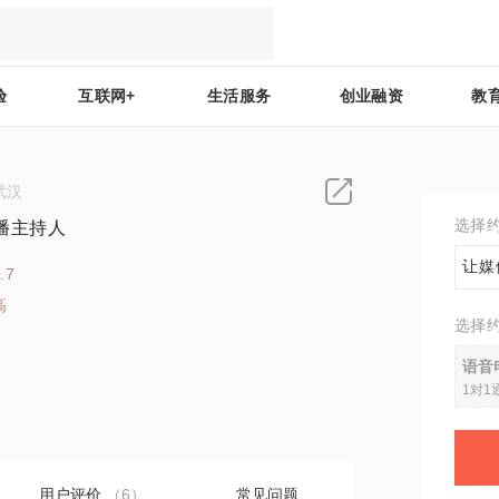
验
互联网+
生活服务
创业融资
教
武汉
选择
播主持人
让媒
.7
高
选择
8
语音
1对1
用户评价
（6）
常见问题