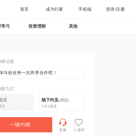
首页
成为行家
手机端
登录/注册
育学习
投资理财
其他
约聊话题
体与创业来一次跨界合作吧！
约聊方式
电话
线下约见
(
武汉
)
通话
1对1面谈
一键约聊
客服
心愿单