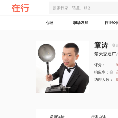
心理
职场发展
行业经
章涛
楚天交通广
评分：
9
响应率：
约聊人数：
话题详情
行家自述