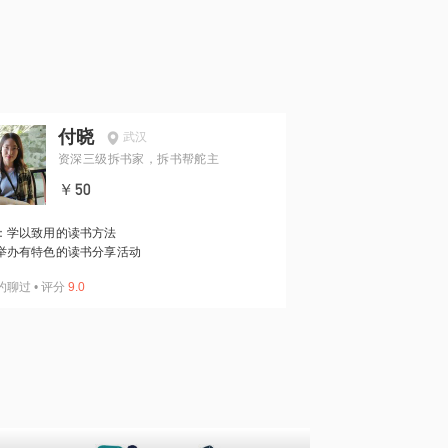
付晓
武汉
资深三级拆书家，拆书帮舵主
￥50
：学以致用的读书方法
举办有特色的读书分享活动
约聊过
•
评分
9.0