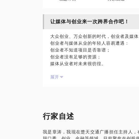
让媒体与创业来一次跨界合作吧！
大众创业、万众创新的时代，创业者及媒体
创业者与媒体从业的年轻人容易遭遇：
创业者不知道项目是否靠谱；
创业者没有足够的资源；
媒体从业者对未来很彷徨。
我有14年主持人经验，获得多项国家及省
展开
源。 我愿意与你分享的内容包括：
对接创业的资本、人力、政策等资源；
对项目进行筛选，可以提供媒体报道支持；
对媒体从业者给予方向及技术上的帮助。
PS.在选择与我见面前，请把你的问题更
题。请把你的问题提前发给我，方便我做更
行家自述
面。
我是章涛，我现在楚天交通广播担任主持人，
脱口秀、创业、金融等领域。目前聚焦在创投领