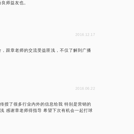
乃良师益友也。
2016.12.17
价，跟章老师的交流受益匪浅，不仅了解到广播
2016.06.22
还传授了很多行业内外的信息给我 特别是营销的
浅 感谢章老师得指导 希望下次有机会一起打球