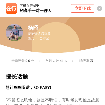
下载在行APP
立即下载
约高手一对一聊天
杨昭
宠物训练师指导
西安 ・ 全市区
学员评分
9.6
分
约聊人数
44
人
响应率
高
擅长话题
想让狗狗听话，SO EASY!
”不管怎么吼他，就是不听话，有时候发现他是故意