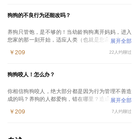
我会把电影拍摄中用的技巧和方法教给你，从此，你
狗狗的不良行为还能改吗？
养狗只管饱，是不够的！当幼龄狗狗离开妈妈，进入
您家的那一刻开始，适应人类（也就是您家）生活，
展开全部
成了它主要的学习内容。有些狗狗学的快些，而绝大
￥209
22人约聊过
多数狗狗难以适应。于是，当狗狗成年后，就会出现
很多行为问题，甚至心理问题。如，随地大小便、啃
咬家具、间歇性吠叫、追人、扑人、咬人...目前，大
狗狗咬人！怎么办？
多数狗狗都在社会化窗口期错过了早期教育，才导致
了种种问题的出现。我来教你如何补救，因为我教会
你相信狗狗咬人，绝大部分都是因为行为管理不善造
的是你，你会了，狗狗就对了！内容框架：观察和分
成的吗？养狗的人都爱狗，错在哪里？造成狗狗不良
展开全部
析狗狗的行为背后的原因——20分钟重新建立狗狗的
行为有十大原因，原来你不知道，对吗？在咬人的那
室内行为规范&改善狗狗的户外言谈举止——30分钟
￥209
7人约聊过
一刻，它在想什么？它能改掉咬人的问题吗？ 当一
教会家长解决狗狗的行为问题——40分钟针对有些家
些行为问题出现时，我们需要全盘考虑，分析那些最
长的特别需求，可以在课前做沟通，调整课程结构。
常见的产生不良行为的原因。我来帮你分析，发现狗
狗咬人的深层诱因，一起着手解决吧！