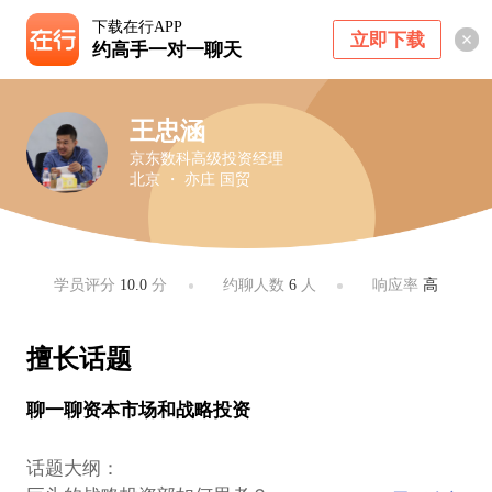
下载在行APP
立即下载
约高手一对一聊天
王忠涵
京东数科高级投资经理
北京 ・ 亦庄 国贸
学员评分
10.0
分
约聊人数
6
人
响应率
高
擅长话题
聊一聊资本市场和战略投资
话题大纲：