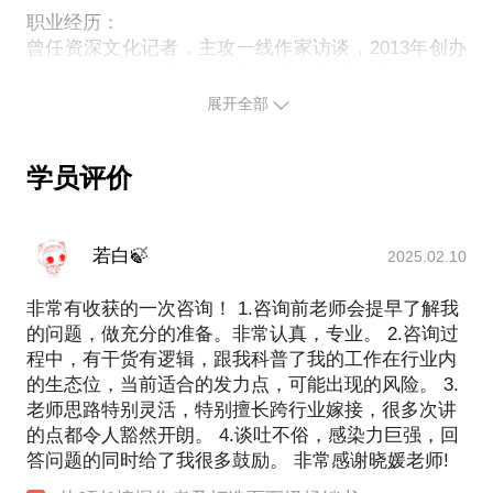
职业经历：
曾任资深文化记者，主攻一线作家访谈，2013年创办
的晓媛悦读会先后邀请冯唐、天下霸唱、李欣频、孙
云晓、水木年华、大冰、余世存等数十位嘉宾对谈。
展开全部
主持过王跃文、罗振宇、艾力、卢思浩、七堇年、苑
子文等作家的全国新书首发会。
2016年创办晓读文化，提供基于内容服务的IP全产业
学员评价
链服务，包括前端签约谈判、内容策划、编辑，后端
促销、上榜、签售等。
我的个人优势：
若白🍃
2025.02.10
更快速的执行速度
非常有收获的一次咨询！ 1.咨询前老师会提早了解我
聚焦于图书领域畅销书方向，从签约、策划到上市营
的问题，做充分的准备。非常认真，专业。 2.咨询过
销比传统服务商块50%以上。以励志类畅销书为例，
程中，有干货有逻辑，跟我科普了我的工作在行业内
从策划到交全稿可控制在40天左右。
的生态位，当前适合的发力点，可能出现的风险。 3.
更准确的业界信息
老师思路特别灵活，特别擅长跨行业嫁接，很多次讲
的点都令人豁然开朗。 4.谈吐不俗，感染力巨强，回
了解各大出版方的调性喜好，实际操盘能力及针对不
答问题的同时给了我很多鼓励。 非常感谢晓媛老师!
同咖位作者的版税率；各重点编辑室知名编辑的能