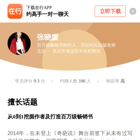
下载在行APP
立即下载
约高手一对一聊天
张晓媛
百万级畅销书制作人，百位KOL出版老师
北京 ・ 北京市海淀区中关村附近
学员评分
9.3
分
约聊人数
106
人
响应率
高
擅长话题
从0到1挖掘作者及打造百万级畅销书
2014年，在未登上《奇葩说》舞台前签下从未有过写