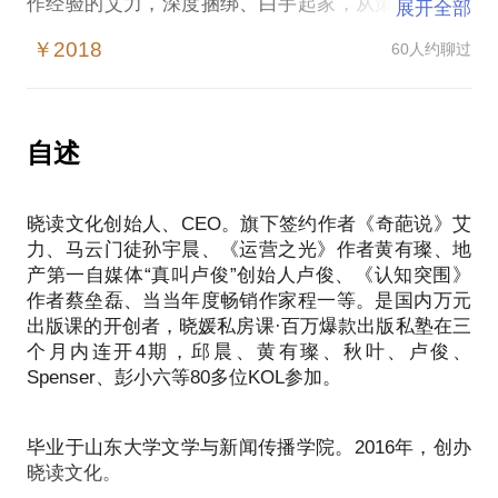
作经验的艾力，深度捆绑、白手起家，从策划、编辑
展开全部
到推广营销，用高效的独门秘籍创下畅销书记录——
￥2018
60人约聊过
第一本书从写作到上市六个月内就获得亚马逊年度新
锐作家、当当年度正能量作家，京东年度励志书TOP1
等奖项的大满贯，帮助艾力连续两年登上中国作家富
豪榜主榜前30位。完成了百城百校签售，百余家主流
自述
媒体发稿、微信大号推广，极大提升艾力的个人品
牌，并持续为其多领域跨界发展提供PR服务。
晓读文化创始人、CEO。旗下签约作者《奇葩说》艾
在「在行」我将与你分享：
力、马云门徒孙宇晨、《运营之光》作者黄有璨、地
如何识别潜力作者；
产第一自媒体“真叫卢俊”创始人卢俊、《认知突围》
如何为其度身打造方案并快速变现；
作者蔡垒磊、当当年度畅销作家程一等。是国内万元
运营百万册畅销书的独门心法；
出版课的开创者，晓媛私房课·百万爆款出版私塾在三
个月内连开4期，邱晨、黄有璨、秋叶、卢俊、
Spenser、彭小六等80多位KOL参加。
毕业于山东大学文学与新闻传播学院。2016年，创办
晓读文化。