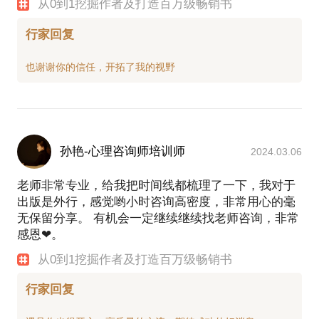
力、水平；知名作者的真实销量、个人运作模式等。
从0到1挖掘作者及打造百万级畅销书
针对不断变化的实际情况，为合作方提供签约建议。
行家回复
更专业的内容把控
基于八年实际工作中对畅销作家的追踪了解及对不同
阶段畅销文本的分析，对于畅销书市场的动向敏感、
判断准确，能够快速、准确提供或优化图书内容，满
足并超过市场预期。
更有效的市场推广
孙艳-心理咨询师培训师
2024.03.06
根据不同类型图书、不同特质作者，制定相应的推广
计划，严格控制成本，杜绝无效投放。可落实全国二
老师非常专业，给我把时间线都梳理了一下，我对于
十个主要城市近百家传统媒体的发稿，公号大号的导
出版是外行，感觉哟小时咨询高密度，非常用心的毫
流。提供各地签售城市选择、书店选择、联系等解决
无保留分享。 有机会一定继续继续找老师咨询，非常
方案。
感恩❤。
更有利的谈判结果
从0到1挖掘作者及打造百万级畅销书
严格站在委托人的立场进行版权合约谈判；我司拥有
行家回复
各大出版方针对不同级别作者版本合同的数据库；雇
佣业内有实际版权经验的法务作为我司法律顾问，针