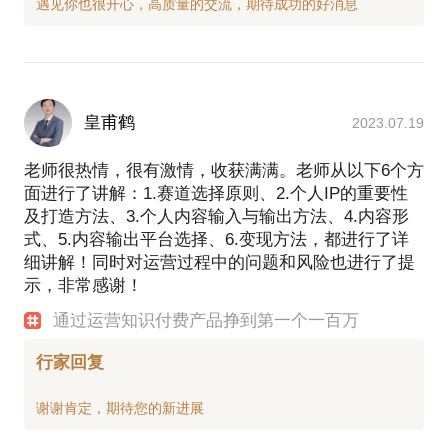
对不同出版方合同提供解决方案。
项目经历：
艾力：策划出版图书艾力作品《你一年的8760小
时》，实际销量突破50万册，包揽各大电商年度新锐
作家、年度畅销书等多项大奖，2015年中国作家富豪
榜第21位；《人生的84000种可能》预售首周登顶当
皇甫鹤
2023.07.19
当、京东、亚马逊等电商新书TOP1。
孙宇晨：90后知识网红第一人，北京大学学霸，美国
老师很热情，很有激情，收获满满。老师从以下6个方
常春藤盟校宾夕法尼亚大学硕士，马云湖畔大学首期
面进行了讲解：1.赛道选择原则、2.个人IP的重要性
唯一90后学员，“陪我APP”创始人兼CEO，作为90后
及打造方法、3.个人内容输入与输出方法、4.内容形
创业代表，入选2015年《福布斯》30位30岁以下创业
式、5.内容输出平台选择、6.变现方法，都进行了详
者榜单，“喜马拉雅APP”《财富自由革命之路》主持
细讲解！同时对运营过程中的问题和风险也进行了提
人，节目播放量超过500万次。孙宇晨作品《这世界
示，非常感谢！
既残酷也温柔》2月面世。三个月内完成策划到上市
通过运营知识付费产品挣到第一个一百万
(含春节放假一个月 )，首印签约版税及衍生收益七百
万元，登上中国作家富豪榜主榜。
行家回复
微博：张晓媛Yvane