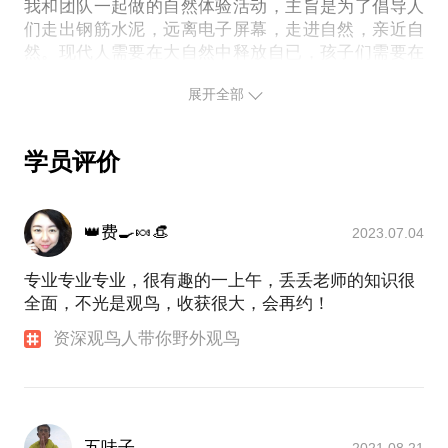
鸟带赏的目标提前告诉我。毕竟两小时的时间在野外
我和团队一起做的自然体验活动，主旨是为了倡导人
们走出钢筋水泥，远离电子屏幕，走进自然，亲近自
很快就过去了。请把你想交流的其它问题提前发给
然。现代人需要在大自然中释放自已，孩子们需要在
我，方便我做更精确的准备，提升见面效率。期待与
大自然中快乐成长。观鸟被称为通往自然之门的钥
展开全部
匙，是一项适宜于全年龄段的自然活动。
大自然是最好的学校，自然活动是体验教育的良好方
式，有利于孩子们独立性、合作性、观察能力、表达
学员评价
能力等综合素质的养成。三年前，自然学校开始组织
的自然活动，至今参加者已突破5000人次。自然活动
融入学校教育，与家长和孩子的密切交流，让我对自
👑费🍳🍬👒
2023.07.04
专业专业专业，很有趣的一上午，丢丢老师的知识很
全面，不光是观鸟，收获很大，会再约！
资深观鸟人带你野外观鸟
五味子
2021.08.21