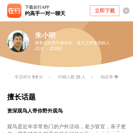
下载在行APP
立即下载
约高手一对一聊天
朱小明
格鲁伯自然学校校长，道大工作室创始人
武汉 ・ 武昌区
学员评分
9.9
分
约聊人数
25
人
响应率
中
擅长话题
资深观鸟人带你野外观鸟
观鸟是近年非常热门的户外活动，老少皆宜，亲子更