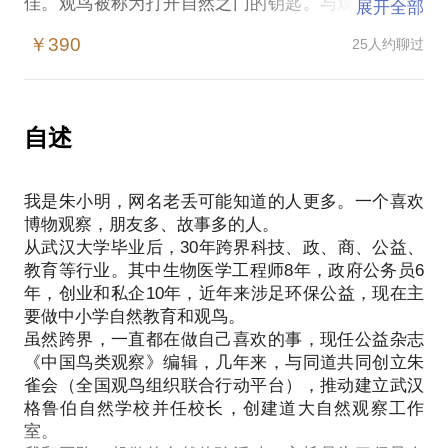
佳。观鸟被称为打开自然之门的钥匙。与观花观景不
展开全部
同，观鸟需要较强自我学习能力。门打开了，如何越
￥390
25人约聊过
过观鸟的门坎？
观鸟入门，可以搜索下载老丢写的热门网文“一步一步
认识武汉的一百种鸟”，自我学习和探索。内行看门
道，外行看热闹。鸟类的野外识别有一定难度，很多
自述
时候，没有合适人的带赏，自己摸索不能解决问题，
过把瘾以后，可能就放弃了。
我是朱小明，网名老丢可能知道的人更多。一个喜欢
想快速提高观鸟水平，到哪里去找老师观鸟带赏、面
博物观察，朋友多、故事多的人。
对面交流和讲解？
从武汉大学毕业后，30年跨界科技、政、商、公益、
来在行约老丢吧。自我介绍一下：资深观鸟人。活跃
教育等行业。其中生物医学工程师8年，政府公务员6
于多个公益机构，做过多个观鸟大赛评委，参加过多
年，创业和私企10年，近年来涉足环保公益，现在主
个全国性专业鸟类调查活动，组织过多项大型亲子观
要做中小学自然教育和观鸟。
鸟和自然公益活动。
虽然跨界，一直都在做自己喜欢的事，现任公益杂志
我可以：
《中国鸟类观察》编辑，几年来，与同道共同创立朱
手把手在野外教你鸟类识别的方法。
雀会（全国观鸟组织联合行动平台），推动建立武汉
还可以一起聊聊观鸟的那些事。
格鲁伯自然学校并任校长，创建道大自然观察工作
PS.在选择与我一起观鸟前，请把你的观鸟经历、观
室。