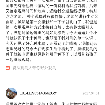
很喜欢很有印象的一次观鸟。由于自己是菜鸟，朱老
师事先有给他自己编写的一份资料给我提前看。后来
又确定观鸟时间和地点，还给我交通路线提示，特别
谢谢老师。 整个观鸟过程很愉快，老师的讲解生动又
自然，虽然是第一次接触却一下子就明白了，我也是
第一次用观鸟的方式来接触自然，太有趣太吸引人
了，没想到望远镜里的鸟如此漂亮，今天短短几个小
时就认识了十来种鸟，也颠覆了我对鸟的单一认识，
今天还见了好几种水鸟，还看到了红嘴鸥，没想到杂
志里见过的鸟今天在现实生活中看到了。持续观鸟的
种子就被老师幽默风趣的引导种下了，以后带着孩子
一起继续观鸟。
资深观鸟人带你野外观鸟
1014119351436620of
2017.04.01
我觉得这次约见非常值！首先，朱老师根据我的实际