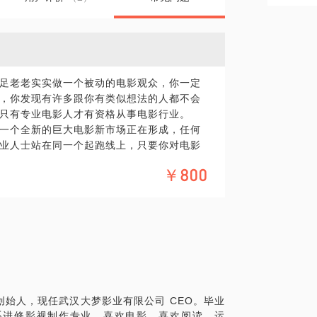
足老老实实做一个被动的电影观众，你一定
，你发现有许多跟你有类似想法的人都不会
只有专业电影人才有资格从事电影行业。
一个全新的巨大电影新市场正在形成，任何
业人士站在同一个起跑线上，只要你对电影
天地的成就很可能会大大超乎你的想象。
￥800
3600多部（每天观影一部差不多需持续十
梦想家还是行动者，2008起创立”大梦电
少真金白银换来的经验教训。 我想在约见中
的事业方向。
也可把你的问题提前发给我，方便我做更精确
始人，现任武汉大梦影业有限公司 CEO。毕业
系进修影视制作专业。喜欢电影，喜欢阅读、运