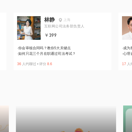
林静
上海
互联网公司法务部负责人
￥399
·
你会审核合同吗？教你5大关键点
·
成为
·
如何只花三个月在职通过司法考试？
·
心理
36
人约聊过
•
评分
8.6
17
人