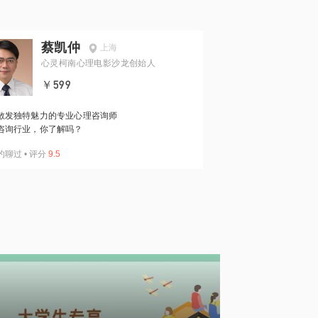
蔡凯仲
上海
心灵柯南心理电影沙龙创始人
￥599
散发独特魅力的专业心理咨询师
咨询行业，你了解吗？
约聊过
•
评分
9.5