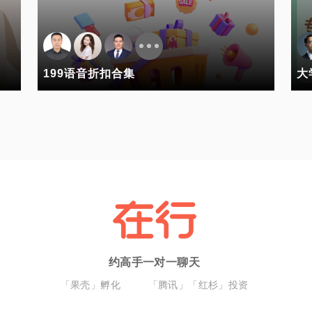
199语音折扣合集
大
约高手一对一聊天
「果壳」孵化
「腾讯」「红杉」投资