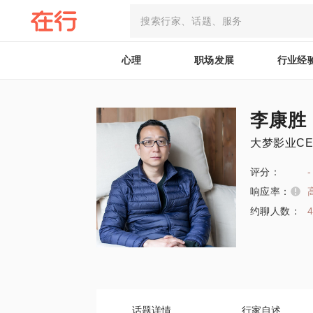
心理
职场发展
行业经
李康胜
大梦影业CE
评分：
-
响应率：
约聊人数：
话题详情
行家自述