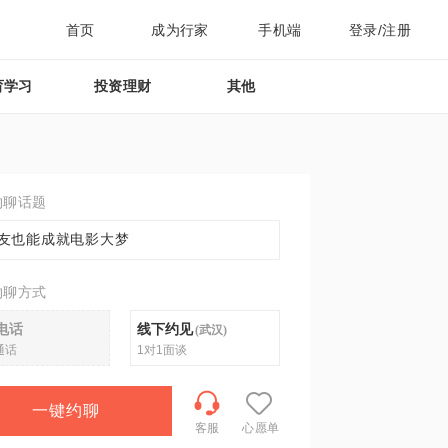
首页
成为行家
手机端
登录/注册
育学习
投资理财
其他
约聊话题
友也能成就电影大梦
约聊方式
电话
线下约见
(
武汉
)
通话
1对1面谈
一键约聊
客服
心愿单