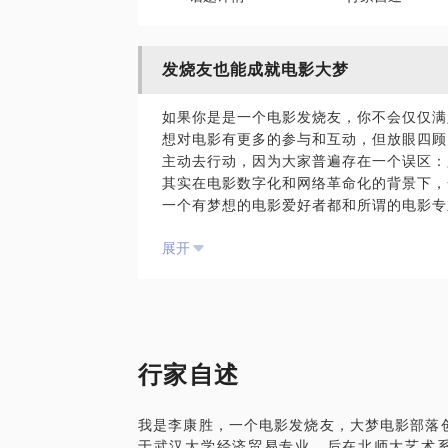
发烧友也能成就电影大梦
如果你是是一个电影发烧友，你不会仅仅满
想对电影有更多的参与和互动，但放眼四顾
主动去行动，因为大家普遍存在一个误区：
其实在电影数字化和网络革命化的背景下，
一个有梦想的电影爱好者都和所谓的电影专
有足够的热爱并快速行动起来，你在电影新
展开
我本人是超级电影发烧友，目前个人观影量
年），专注电影领域远超过一万小时。不仅是
影部落“至今，一直在探索实践，积累了不
与你分享：
分析每一个电影爱好者的电影基因；
准确定位你个人的电影优势领域；
行家自述
看看如何帮助你在红火的电影产业中找到你
PS：与我见面前，请把你的问题具体化，
我是李康胜，一个电影发烧友，大梦电影部落创
的准备，期待与你的见面。
于武汉大学经济贸易专业，后在北师大艺术