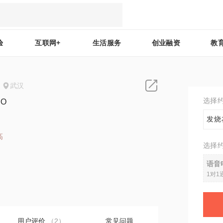
验
互联网+
生活服务
创业融资
教
武汉
选择
O
发烧
高
选择
4
语音
1对1
用户评价
（2）
常见问题