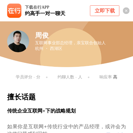
下载在行APP
立即下载
约高手一对一聊天
周俊
互联网事业部总经理，亲宝联合创始人
杭州 ・ 西湖区
学员评分
-
分
约聊人数
-
人
响应率
高
擅长话题
传统企业互联网+下的战略规划
如果你是互联网+传统行业中的产品经理，或许会为