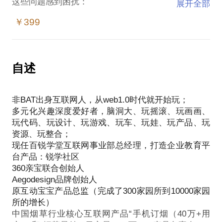
这些问题感到困扰：
展开全部
怎样拿出一个满意的产品规划方案？
￥399
很多人认为互联网+ 不算互联网行业
不懂企业战略，无法做出落地的产品规划
我曾任中国烟草行业核心互联网产品“手机订烟（40万
+用户）”和“烟草易付（日交易9000万+）”产品负责
自述
人；
非BAT出身互联网人，从web1.0时代就开始玩；
曾为数十家大型企业完成行业产品规划和设计，如中
多元化兴趣深度爱好者，脑洞大、玩摇滚、玩画画、
国移动，浪潮集团等相信在这些方面能为你提供帮
玩代码、玩设计、玩游戏、玩车、玩娃、玩产品、玩
助。
资源、玩整合；
我愿意与你分享的内容包括：
现任百锐学堂互联网事业部总经理，打造企业教育平
找准传统企业互联网+创业的脉络（战略规划）；
台产品：锐学社区
理解企业战略，融入产品；
360亲宝联合创始人
做出惊艳的产品方案。
Aegodesign品牌创始人
PS.在选择与我见面前，请把你的问题更具体化。毕
原互动宝宝产品总监（完成了300家园所到10000家园
竟一小时的谈话只能解决一个小问题。请把你的问题
所的增长）
提前发给我，方便我做更精确的准备，提升见面效
中国烟草行业核心互联网产品“手机订烟（40万+用