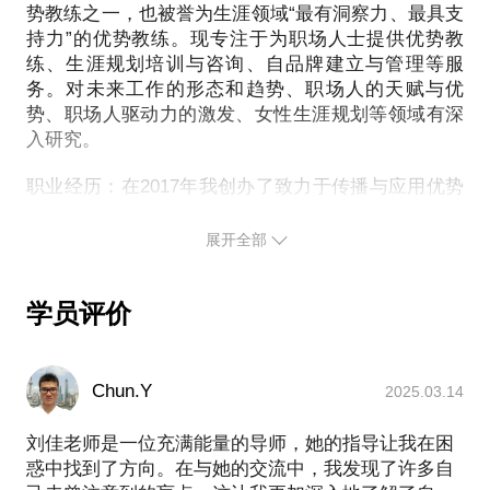
现属于自己的工作风格，打造内外一致的人际关系;一
势教练之一，也被誉为生涯领域“最有洞察力、最具支
了全国首个《天赋优势工作坊》和《优势辅导师研修
份追寻你事业甜蜜点的行动计划：用甜蜜点工具带你
持力”的优势教练。现专注于为职场人士提供优势教
班》，线下累积学员上千人。
探索理想的事业和基于优势的生活;一种积极打造优势
练、生涯规划培训与咨询、自品牌建立与管理等服
的理念和哲学：共创基于优势的积极文化，绽放新自
务。对未来工作的形态和趋势、职场人的天赋与优
没有任何事可以走捷径，除非你有效地运用和管理自
势、职场人驱动力的激发、女性生涯规划等领域有深
我，点亮身边人。 【课程适宜人群】渴望发现自我、
入研究。
挖掘自身天赋优势的职场探索者不断寻求个人成长和
人生意义的终身学习者追求自我实现、渴望成就价值
职业经历：在2017年我创办了致力于传播与应用优势
的梦想实践者想要激发团队效能与动力的管理者【课
理念的机构——殷睐学堂（公众号：殷睐学堂），开
程大纲】【时间安排】工作坊地点：北京（具体地址
办了全国首个《天赋优势工作坊》，2017年至今已于
展开全部
待定）工作坊时长：2天1晚工作坊时间：上午9:00-
全国7座城市，举办了23场。2018年初，由我主讲的
12:00 下午13:30-18:00【工作坊费用】费用：3980元/
进阶课程《优势辅导师研修班》也正式于深圳、北京
人*以上费用不含盖洛普优势识别器StrengthsFinder测
学员评价
两地开班。
试费
我是得到APP问答委员会首批专家，LinkedIn自媒体
专栏作家；清华大学经济管理学员职业发展优势专
【讲师介绍】我是主讲人刘佳，殷睐学堂创始人，毕
Chun.Y
2025.03.14
家；北京大学心理系特邀优势讲师；《中国妇女杂
业于清华大学，获工科学士，管理学博士，具有10年
志》职场专家；同时也是圈外商学院、网易云课堂、
刘佳老师是一位充满能量的导师，她的指导让我在困
世界五百强外企管理&咨询经验。我是一位盖洛普全
馒头商学院等机构的特邀讲师。
惑中找到了方向。在与她的交流中，我发现了许多自
球授证的优势教练（Gallup-Certified Strength