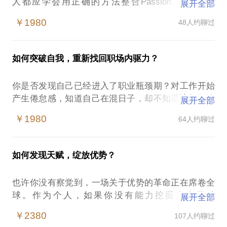
人都应学会用正确的方法整合Passion（激情）,
展开全部
Gifts（天赋）和Purpose（愿景），将个体Value（价
￥1980
48人约聊过
值）发挥到最大。未来的职业世界，组织即个人，个
人即组织，无论是创业者、自由工作者、还是打工
者，都需要创建你的职场自品牌。 【我擅长】帮助你
如何突破自我，重新找回职场内驱力？
梳理和整合过往经验，挖掘潜能、提炼优势、创建自
己在职场中独特的自品牌。我会将自身经验、成功案
你是否发现自己已经进入了职业瓶颈期？对工作开始
例、跨界资源介绍给你，让你找到创建自品牌的方法
产生倦怠感，知道自己在混日子，却不知道该如何改
展开全部
和途径，并立即行动起来。【我愿意】帮助所有渴望
变？你是否一直都想跳槽却不知跳槽会带来什么？你
发出自己独特声音的人，以及所有渴望建立核心竞争
￥1980
64人约聊过
是否一直都想作出调整，但却不知方向在哪里，没有
力、成功转型和创建个人品牌的职场人士。
有效行动？ 【我相信】在职场中每个人都有失去工作
动力的时候——这很正常，因为就像机器需要保养，
我是清华大学管理学的博士，也是一名盖洛普全球授
如何发现天赋，绽放优势？
人同样需要充电。我们恰恰应该利用好这段“难得”的
证的优势教练，创建了致力于传播和应用优势理念的
时间，对职业生涯做一个重新的梳理，对未来目标做
机构：殷睐学堂，市场营销专业的背景加上在优势领
也许你没有察觉到，一场关于优势的革命正在席卷全
清晰的确认，补充能量，再次上路。 【我擅长】帮助
域的学习与实践，让我能够帮助你梳理出基于你个人
球。作为个人，如果你没有能力挖掘自身天赋
展开全部
迷茫的你梳理内在驱动力，帮助你深刻理解当下最重
优势的独特定位。
（Talent）、发挥优势（Strength），那么你永远无法
要的需求，清晰和确立目标，运用并管理自己真实的
￥2380
107人约聊过
充满激情地从事你热爱的事业，更没有可能在事业中
驱动力，带着满满能量立即行动起来。 【我愿意】帮