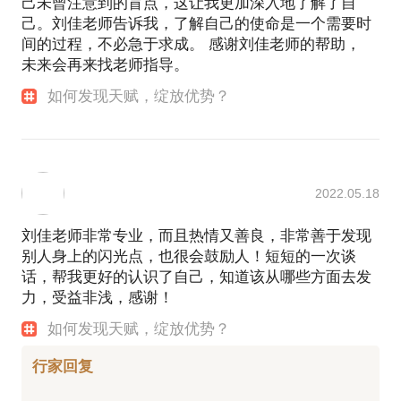
己未曾注意到的盲点，这让我更加深入地了解了自
Coach），出于对天赋优势领域的热爱和不断的耕
我相信，每个人都有独一无二的天赋，它是人生巨大
己。刘佳老师告诉我，了解自己的使命是一个需要时
耘，已成为中国大陆最有影响力的优势教练之一，也
的宝藏，等待我们去探寻和发现。很多人一生都让天
间的过程，不必急于求成。 感谢刘佳老师的帮助，
被誉为生涯领域“最有洞察力、最具支持力”的优势教
赋沉睡在那里，但是也有一些人用天赋撬动了热爱的
未来会再来找老师指导。
练。现专注于为职场人士提供优势教练、生涯规划培
事业和生活、构建出了独特的优势、并创造出人生真
如何发现天赋，绽放优势？
训与咨询、自品牌建立与管理等服务。对未来工作的
正的价值。这些都让我更加确信——“帮助更多人发现
天赋，构建优势，找到真正热爱的领域，实现人生使
形态和趋势、职场人的天赋与优势、职场人驱动力的
命和价值”是我未来几年、几十年想做的事情。
激发、女性生涯规划等领域有深入研究。职业经历：
在2017年我创办了致力于传播与应用优势理念的机构
关于我的转型故事、以及我是如何成为一名优势教练
——殷睐学堂（公众号：殷睐学堂），开办了全国首
2022.05.18
的过程，请关注我的个人公众号文章：《我是如何成
个《天赋优势工作坊》，2017年至今已于全国7座城
为一名优势教练的？》。关于天赋优势和驱动力领域
市，举办了18场。2018年初，由我主讲的进阶课程
刘佳老师非常专业，而且热情又善良，非常善于发现
的专题文章，请阅读我的公众号：佳语
《优势辅导师研修班》也正式于深圳、北京两地开
别人身上的闪光点，也很会鼓励人！短短的一次谈
班。我是LinkedIn自媒体专栏作家；得到《超级个
话，帮我更好的认识了自己，知道该从哪些方面去发
体》专栏优势话题的联合策划人；清华大学经济管理
力，受益非浅，感谢！
学员职业发展优势专家；北京大学心理系特邀优势讲
如何发现天赋，绽放优势？
师；《中国妇女杂志》职场专家；同时也是圈外商学
院、领英、赤兔、网易课堂、馒头商学院、橙子学院
行家回复
等机构的特邀讲师。