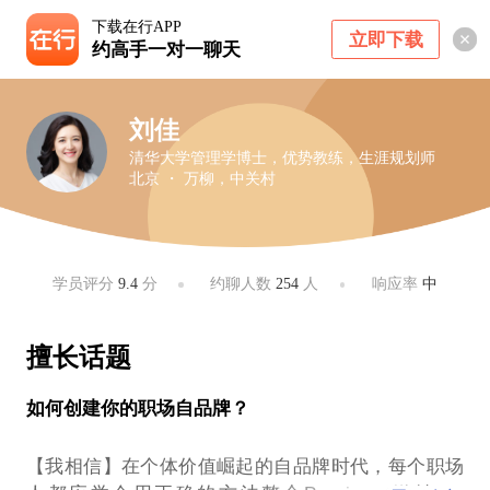
下载在行APP
立即下载
约高手一对一聊天
刘佳
清华大学管理学博士，优势教练，生涯规划师
北京 ・ 万柳，中关村
学员评分
9.4
分
约聊人数
254
人
响应率
中
擅长话题
如何创建你的职场自品牌？
【我相信】在个体价值崛起的自品牌时代，每个职场