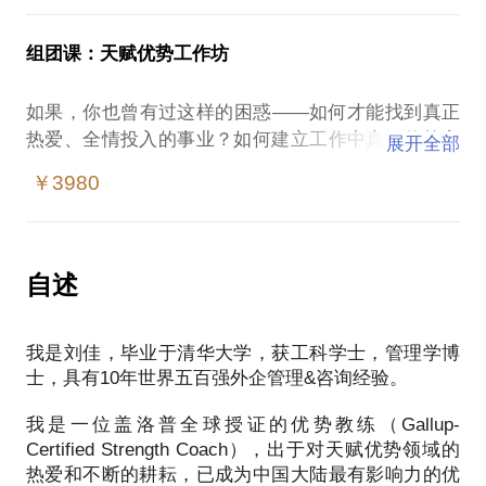
帮助渴望发出声音的你——挖掘优势、整合资源、创
脱颖而出；作为管理者，如果你没有能力发现每个团
助那些渴望重新找回工作动力，在工作中找到真正的
队成员的优势，并且建立基于优势的团队文化，那么
激情和意义，发挥其内在价值的职场人士。
组团课：天赋优势工作坊
你便没有可能留住真正优秀的人才。【我相信】一个
人真正的价值来源于其经久不变和与众不同的天赋
我毕业于清华大学，原就职于世界500强机构从事战
如果，你也曾有过这样的困惑——如何才能找到真正
——只有持续地投入在你的天赋上，围绕你的独特天
略咨询工作，后转型成为了一名职业规划师，于职业
热爱、全情投入的事业？如何建立工作中真正的核心
展开全部
赋扩展知识和技能，不断精进，才能在未来不断变化
规划机构新精英生涯担任兼职讲师。如今是一名优势
竞争力？没有自信，又不甘于平庸，该如何突破天花
的职场环境中脱颖而出，形成独特优势，成为更好的
￥3980
教练，创办了专注于传播和应用优势理念的机构：殷
板？既想要事业成功，又渴望家庭幸福，如何平衡？
自己。【我擅长】运用国际上最前沿和科学的测评方
睐学堂。自身的工作经历让我深知职场内驱力对职场
如果，你期待在生活和事业上获得真正的蜕变——清
法，帮助你发现你的天赋主题，系统解读你天赋背后
人士的重要性，转型后的工作则让我具备了扎实的理
晰定位，确定方向新的视角，更多可能优势赋能，重
的思考、情感或行为方式，在此基础上找到适合你的
论知识和辅导技能。
建自信事业家庭，平衡整合欢迎来到殷睐学堂，加入
自述
实践落地方法，有效地运用和管理自己的优势，实现
我们，共同探索你的天赋才干，实现人生目标，开启
持续的个人发展与成长。【我愿意】用优势理念和基
充满无限可能的优势之旅！由我带领殷睐学堂专业团
于优势的个人成长策略帮助人们过上更加有激情、有
我是刘佳，毕业于清华大学，获工科学士，管理学博
队研发设计的工作坊全新升级，将为你带来：一套基
价值的生活，在自我实现的道路上成为更好的自己，
士，具有10年世界五百强外企管理&咨询经验。
于国际权威测评的优势语言：用全球公信力最强的测
获得人生真正的成就感和满足感。
评工具帮你全面解读才干优势;一次彼此看见团体赋能
我是一位盖洛普全球授证的优势教练（Gallup-
的巅峰体验：以人为镜，用伙伴的力量帮你确认和主
我是盖洛普全球授证的优势教练，创建了致力于传播
Certified Strength Coach），出于对天赋优势领域的
张自己的优势;一个助力完美事业的全新优势视角：发
和应用优势理念的机构：殷睐学堂，并于2017年开办
热爱和不断的耕耘，已成为中国大陆最有影响力的优