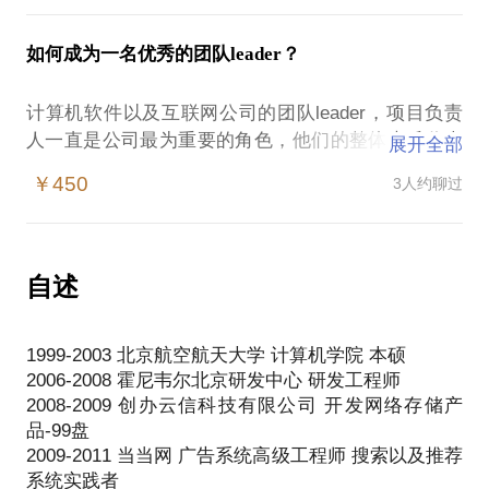
推荐系统如何搭建起来？
系统中会遇到哪些问题？如何解决？
如何成为一名优秀的团队leader？
如何不断提高推荐效果？
介绍成型的一些推荐方法？
计算机软件以及互联网公司的团队leader，项目负责
如何构建推荐团队？
人一直是公司最为重要的角色，他们的整体素质代表
展开全部
了整个公司的工作效率，而往往他们一直处于第一线
￥450
3人约聊过
的不到相关的培训和传授，显得不知如何掌控团队以
及项目
在这样的情况下，团队leader，项目负责人容易遭
遇：
自述
1）如何管理团队？
2）如何管理项目？
1999-2003 北京航空航天大学 计算机学院 本硕
3）如何提升自己？
2006-2008 霍尼韦尔北京研发中心 研发工程师
我在2008年开始作为leader带领团队工作，在不同性
2008-2009 创办云信科技有限公司 开发网络存储产
质的公司都做过项目负责人以及团队leader，新浪微
品-99盘
博推荐广告团队总监，现任智互联（深圳）科技有限
2009-2011 当当网 广告系统高级工程师 搜索以及推荐
公司的副总经理
系统实践者