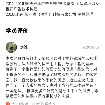
我愿意与你分享的内容包括：
2011-2016 微博推荐广告系统 技术总监 团队管理以及
1）管理自己、下属、上司以及平级
推荐广告技术构建
2）帮助提升项目领导力
3）解决人员培养问题
PS.在选择与我见面前，请把你的问题更具体化。毕
学员评价
竟一小时的谈话只能解决一个小问题。请把你的问题
提前发给我，方便我做更精确的准备，提升见面效
刘维
2020.08.09
本次约聊收获颇丰，传鹏老师对于推荐领域的认知非
常独到，深入浅出的从应用工程、数据工程的差异，
聊到了一个推荐团队如何联动如何促进产品迭代，对
于推荐的召回和排序也做了非常深刻的讲解。在这方
面，我一直比较缺乏体系化的沉淀，通过这次沟通，
建立了一个宏观的概念，也对于当前的工作破局有了
一些想法。 推荐更多在研究的是冰山下面的世界，希
望后面能和传鹏老师有更长期的沟通。
如何搭建一个推荐系统？