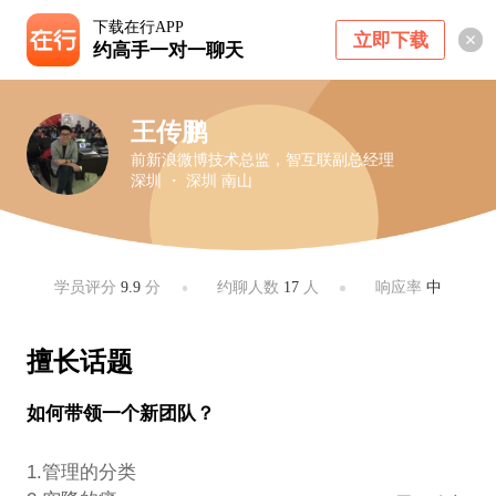
下载在行APP
立即下载
约高手一对一聊天
王传鹏
前新浪微博技术总监，智互联副总经理
深圳 ・ 深圳 南山
学员评分
9.9
分
约聊人数
17
人
响应率
中
擅长话题
如何带领一个新团队？
1.管理的分类