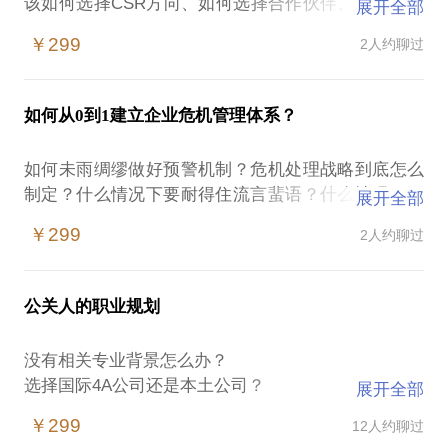
该如何选择CSR方向、如何选择合作伙伴、如何规划
展开全部
￥299
2人约聊过
如何从0到1建立企业危机管理体系？
如何未雨绸缪做好预警机制？危机处理战略到底怎么
制定？什么情况下要耐得住流言蜚语？什么情况下要
展开全部
积极发声？谁来发声？说什么？怎么说？不实谣言满
￥299
2人约聊过
天飞的情况下如何“删、沉、推”？
高管名誉受损？产品召回？主动裁员？有策略有准
公关人的职业规划
没有相关专业背景怎么办？
选择国际4A公司还是本土公司？
展开全部
选择甲方还是乙方？
￥299
12人约聊过
选择外企还是蒸蒸日上的民企？