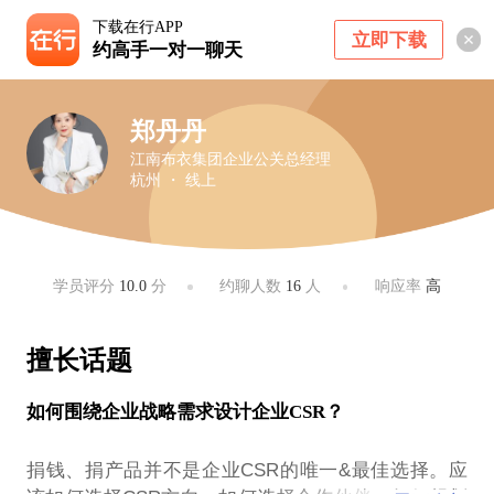
下载在行APP
立即下载
约高手一对一聊天
郑丹丹
江南布衣集团企业公关总经理
杭州 ・ 线上
学员评分
10.0
分
约聊人数
16
人
响应率
高
擅长话题
如何围绕企业战略需求设计企业CSR？
捐钱、捐产品并不是企业CSR的唯一&最佳选择。应