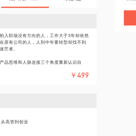
初入职场没有方向的人，工作大于3年却依然
在原有公司的人，人到中年要转型却找不到
迷茫者。
产品思维和人脉连接三个角度重新认识自
￥499
维方式优化职业能力，再加上跨领域人脉沟
职业方向，包装出自己的优势产品，连接到
理咨询师能力，帮助你更深层次的探索出现问
自我，同时制定用互联网思维走出职业迷茫
展优质人脉技巧
是从高管到创业
同时不断稳定按照人设输出自己的产品，连
必须要解决的职业规划问题。