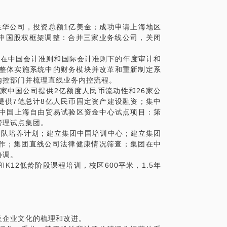
在华公司，投资总额1亿美金；成功申请上海地区
中国股权框架调整：合并三家业务线公司，关闭
司在中国会计准则和国际会计准则下的年度审计和
P整体实施系统中的财务模块并改革和重新制定系
内控部门并梳理直线业务内控流程。
家中国公司提供2亿额度人民币流动性和26家公
提供7笔总计8亿人民币固定资产建设融资；集中
导中国上海自由贸易试验区资金中心试点项目：第
管理试点集团。
梯队培养计划；建立集团中国培训中心；建立集团
作；集团直线公司法律健康情况筛查；集团在中
协调。
12低龄阶段课程培训，校区600平米，1.5年
及企业文化的梳理和改进。