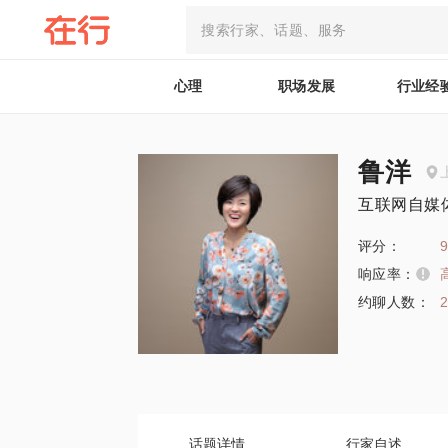
心理
职场发展
行业经
鲁洋
互联网自媒
评分：
9
响应率：
约聊人数：
话题详情
行家自述