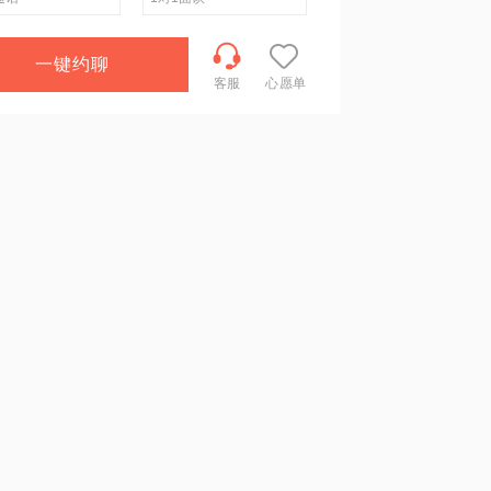
一键约聊
客服
心愿单