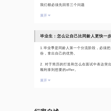
我们都必须先回答三个问题
职业规划可以用更加与互联网时代接轨的方
1. 转型方向定位
O。
展开
2. 转型路径规划
3. 转型案例参考
进入职场10几年以来，靠自己一步一步从
我在这里用过往经验，帮你做全面梳理，找
毕业生：怎么让自己比同龄人更快一
在职场上转战了知名会计师事务所、美企最
自主创业、又到互联网公司做COO。一路摸
1.毕业季是同龄人第一个分流阶段，必须
我的独特优势在于：
业关于管理和职场方面的信息和思考。
份，拿出自己的优势。
独特经历：经历过从外企高管到教育创业再
一路以来结交了各个行业有趣的人，并且选
•外企高管期间站在一个相对国际化的高度
年和中年。
2. 对于简历的打造和怎么在面试中表达
营，从投资、税务、政府关系、法律、人事
爱好广泛， 伪文艺青年一枚。希望用有温
顺利拿到想要的offer。
公司。
助。
•教育创业经历了所有创业者都需要踩的各
展开
3. 我会带你进行人设整理，打造你的亮
列问题，从实际操作层面深刻理解一个创业
总结起来，我就是工作中亢奋，生活中无脑
能力用产品思维形成体系。
如何根据实际情况做调整。
虎，也被蜜蜂蛰过脸；经历过职场的各种辛
•互联网公司COO，把一家快速发展的民
不足以谈人生”，同样我也想说“未曾长夜
大量外企、互联网公司和新型行业的选择标
型规划、到内部流程改造全面提升。同时在
的职场”。
在过去7年作为面试官和部门负责人，我面
内核能力提升为公司储备未来人才。
美国著名的存在主义心理学家欧文·亚隆说
职能部门。
亡、孤独感、自由与责任，以及生命的意义