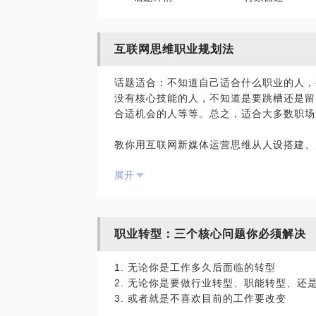
互联网思维职业规划法
话题适合：不知道自己适合什么职业的人，
没有核心技能的人，不知道是要跳槽还是留
合适机会的人等等。总之，适合大多数职场
教你用互联网新媒体运营思维从人设搭建、
己，打造核心竞争力。
展开
学会打造个性鲜明的人设特征，使用产品思
通方法，让自己在短时间内找到适合自己的
要连接的优秀人脉。
我会使用互联网思维+职业规划师技巧+心
职业转型：三个核心问题你必须解决
题的本质原因，在规划职业的同时更加了解
的具体方法。
1. 无论你是工作多久后面临的转型
人设搭建三步法+产品思维的三个形式+拓
2. 无论你是要做行业转型、职能转型、还
3. 或者就是不喜欢目前的工作要改变
定位好自己以何种人设在职场上持续发展，
接更多丰富的人脉是我们面对VUCA时代