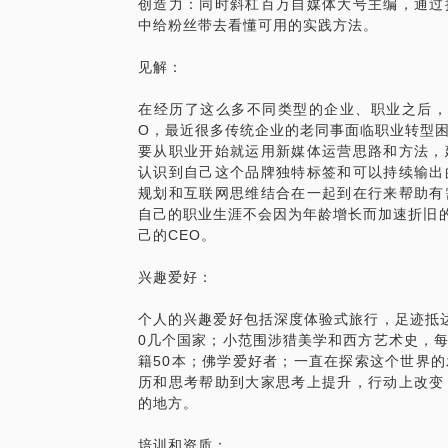
创造力：同时斜杠百万自媒体大号主编，通过
中给粉丝带去看懂可用的实践方法。
见解：
在经历了这么多不同类型的企业、职业之后，
O，最近很多传统企业的老同事面临职业转型
要从职业开始就运用新媒体运营思路和方法，
认识到自己这个品牌独特标签和可以持续输出
规划和互联网思维结合在一起到在行来帮助有
自己的职业生涯不会因为年龄增长而加速折旧的
己的CEO。
兴趣爱好：
个人的兴趣爱好包括深度体验式旅行，足迹抵
0几个国家；小范围涉猎美学和西方艺术史，
籍50本；佛学爱好者；一直在探索这个世界
历和思考帮助到大家思考上提升，行动上改变
的地方。
培训和资质：