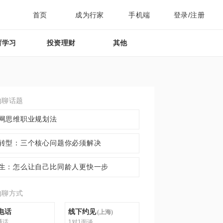
首页
成为行家
手机端
登录/注册
育学习
投资理财
其他
约聊话题
网思维职业规划法
转型：三个核心问题你必须解决
生：怎么让自己比同龄人更快一步
约聊方式
电话
线下约见
(
上海
)
通话
1对1面谈