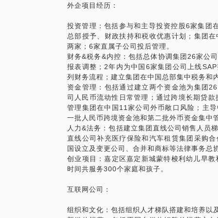
外企项目经历：
投资管理：包括参与和主导投资控股6家集团
总部授予、财政扶持和税收优惠计划；集团在
两家；6家直属子公司投后管理。
财务&税务&内控：包括总体协调集团26家公
报表调整；2年内为中国6家集团公司上线SA
列财务流程；建立集团在中国总部集中税务和
资金管理：包括通过建立两个资金池为集团26
司人民币流动性日常管理；通过跨境长期贷款
管理集团在中国11家公司外币敞口风险；主
一批人民币跨境资金池和第二批外币资金集中
人力&法务：包括建立集团直线公司销售人员
直线公司补充医疗保险和汽车租赁集团采购合
国设立及变更公司、合并和商标等法律事务总
创业项目：嘉定区嘉定新城蒙特梭利幼儿早教和K
时间共服务300个家庭和孩子。
互联网公司：
组织和文化：包括组织人才梯队搭建和培养以