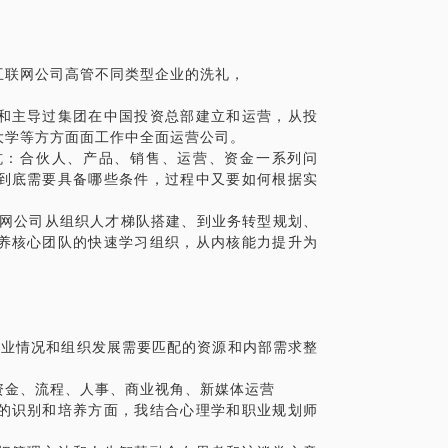
下深刻的第一印象，从简历和第一次面试开
，如果一个人虽然死去，但他对这个世界还
一目标。
。这也是我追求的人生境界。
P打造和持续产品能力上通过快速学习和实践总
互联网公司高管不同类型企业的洗礼，
会实践进行产品思维整理从而证明自己初入
用在职业规划中的方法，包括从人设搭建到
下自媒体矩阵粉丝数量达到千万级，个人担
和主导过集团在中国投资总部建立和运营，从投
大学等方方面面工作中全面运营公司。
UCA时代，用更接地气的好用的方式，找到
坑：合伙人、产品、销售、运营、资金一系列问
心能力。
到底需要具备哪些条件，过程中又要如何根据实
个人的幸福法则，把职场和人生都活的不卑
联网公司从组织人才梯队搭建、到业务转型规划、
养核心团队的快速学习组织，从内核能力提升为
行业情况和组织发展需要匹配的资源和内部需求整
资金、流程、人事、商业视角、新媒体运营
的识别和培养方面，我结合心理学和职业规划师