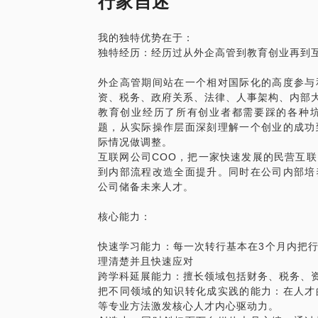
行家自述
从中得出毕业生最需要用快速的方式给人留
释，他说对抗死亡的一个重要办法是影响力
始，我会教你如何做自我人设提炼，达到这
存留着影响力，那么就意味着他仍然存在着
我的独特优势在于：
目前，作为新媒体互联网公司COO，在I
独特经历：经历过从外企高管到教育创业再到
同时，我们需要对自己在上学时的成果和社
结出了一套属于我自己并且验证有效可以使
产品思维再到人脉升级的每一个方法论。旗
外企高管期间站在一个相对国际化的高度参与
任主编的自媒体大号拥有百万粉丝。
资、税务、政府关系、法律、人事架构、内部
希望帮助更多的人在这个变化无比巨大的V
教育创业经历了所有创业者都需要踩的各种
属于自己的职业方向和构建出不断优化的核
题，从实际操作层面深刻理解一个创业的成功
希望大家一起在成长的路上共同创造属于每
际情况做调整。
不亢，精彩多样。
互联网公司COO，把一家快速发展的民营互
到内部流程改造全面提升。同时在公司内部培
公司储备未来人才。
核心能力：
快速学习能力：每一次转行基本在3个月内把
理清楚并且快速应对
跨学科延展能力：擅长领域包括财务、税务、
把不同领域的知识转化成实践的能力：在人才
等专业方法激发核心人才内心驱动力。