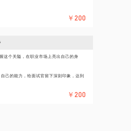
式，不断迭代，持续优化，成为自己的CE
￥200
二线城市到上海打拼成为高管和创业者：
到合适的定位和路径图规划。
步
牛500强、外资银行、德国家族企业集团、
爬滚打"混"到高管，一手真实的各行业和企
把握这个关隘，在职业市场上亮出自己的身
到互联网公司高管不同类型企业的洗礼，
择朋友都是真正有思考敢挑战的各种斜杠青
参与和主导过集团在中国投资总部建立和运
突出自己的能力，给面试官留下深刻印象，达到
架构、内部大学等方方面面工作中全面运营
度的文字给焦虑的职场人带去温暖和实际的帮
种坑：合伙人、产品、销售、运营、资金一系
￥200
眼人设。同时进行产品整理，把你的核心技能和
的成功到底需要具备哪些条件，过程中又要
的一个职场体验者和逆商代言人。山上打过
酸苦辣和人间冷暖，有句话叫“未曾长夜痛哭
营互联网公司从组织人才梯队搭建、到业务转
痛哭或者痛苦过的职场人都还没有领略过真正
准会给你非常实际的建议。
公司内部培养核心团队的快速学习组织，从
试了大量毕业生，并且挑选合适人才进入不同
，每个人都要直面人生的四个根本命题：死
。亚隆提出了一个很常见也很有意思的解