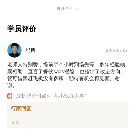
战略、文化、竞争力，专业知识及经验涉及战略、品
展开全部
牌、营销、公关、运营、体系、IT、全渠道电商
O2O、集团管控、项目管理、数据分析、执行力、事
件营销、创新变革、商务谈判、经营策略、企业文
学员评价
化、人才选用、创业管理、内部控制、计算机数据模
型定量商务预测等。
曾担任黄光裕先生国美电器集团的常务副总裁助理、
冯博
2019.07.07
决策委员会发展战略研究室主任兼经营管理研究室主
任兼总裁办公室主任等职务，熟悉大型消费品企业的
老师人特别赞，提前半个小时到场先等，多年经验倾
复杂运作管理体系；
囊相助，直言了餐饮saas艰险，也指出了改进方向。
拥有领导奥运会/世博会/世园会/中国航天事业合作伙
很可惜因赶飞机没有多聊，期待有机会再见面。谢
伴等世界级大型活动赞助策划运作及事件营销经验；
谢。
领导时装业全渠道电商O2O行业变革标竿实践（《商
业评论》封面文章报道，荣获中国管理模式杰出
成长型公司如何“花小钱办大事”
奖）；
领导ERP等多个IT灯塔标竿获奖项目；
行家回复
领导与波士顿/罗兰贝格/正略钧策等世界级著名咨询
公司三个千万级战略及运营咨询项目；
重点策划参与了“国美控制权之争”/“电摩新国标之
争”等具有全国广泛影响力的公关战项目。