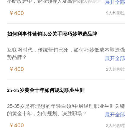
不断改造中，企业领导人及高管团队容易遭遇：
展开全部
成长型创业企业资源及经验有限，在战略制订和品
￥400
9人约聊过
牌、营销、销售、体系建设、用人等方面思路容易不
清晰，如何明确自己的发展战略，如何“花小钱办大
事”？
如何利事件营销以公关手段巧妙塑造品牌
互联网时代，环境剧烈变化，传统企业缺少互联网基
因和转型思路，如何在战略、组织、资源、人才、协
互联网时代，传统营销已死，如何巧妙低成本塑造强
同、文化等方面妥善设计及推进？
势品牌？
展开全部
我在消费品企业+互联网转型变革、大型世界级事件
在这样的情况下，CEO、CMO、消费品创业者容易遭
营销、互联网企业创业经验及方法等方面积累了不少
￥400
2人约聊过
遇：
心得。 我愿意与你分享的内容包括：
如何塑造品牌？
如何进行战略规划和品牌定位？
如何花小钱办大事，少花营销费用？
如何打造高执行力、高效率的组织？
25-35岁黄金十年如何规划职业生涯
如何借助媒体力量宣传和塑造品牌？
如何在经营管理中通过事件营销等巧妙手段花小钱办
发生公关危机怎么办？
大事？
25-35岁是有理想的年轻白领/中层经理职业生涯关键
我曾主持新日电动车奥运会、世博会、世园会、“登峰
如何在互联网时代推动企业变革创新？
的黄金十年，如何规划、决胜职场？
展开全部
造极”、赞助航天等活动，企业投入很小效益明显，得
创业企业会面临哪些坑？如何应对？
《孙子兵法》讲，胜兵先胜而后求战，败兵先战而后
到国际奥委会、世博局表彰及多个品牌、营销类荣
￥400
3人约聊过
如何用好咨询公司、广告公关公司？
求胜。在企业中，战略规划是1，战略执行是0，如果
誉。2011年，主持的赞助世博及营销项目入选《世博