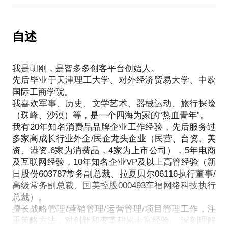
了解全渠道O2O、连锁零售、电动车、时装、汽车后
有志向有潜力的优秀年轻人缺乏有效的职业规划，只
让企业更辉煌-上海世博赞助企业10大经典案例》第六
市场、餐饮等领域情况。
知埋头苦干而不抬头看路，或者随波逐流空耗青春，
案例；2012年，主持的品牌管理成果被收录在《21世
P.S. 在选择与我见面前，请把你的问题更具体化。毕
未免可惜。
自述
纪经济报道》出版的《中国最佳品牌建设案例》独立
竟一小时的谈话只能解决一个小问题。请把你的问题
我在消费品行业的一个老兵，乐于利他分享职业生涯
篇章。
提前发给我，方便我做更精确的准备，提升见面效
中的点滴经验。
我愿意与你分享的内容包括：
我是胡刚，是智多多创客平台创始人。
我愿意与你分享的内容包括：
介绍公关塑造品牌的方法；
先后毕业于天津理工大学、对外经济贸易大学、中欧
投简历时选公司还是选上司？
分享奥运会、世博会、世园会、赞助航天等国家级活
国际工商学院。
如何选择适合自己的职业？
动以及2010国美控制权之争、2009电摩新国标之争等
我喜欢军事、历史、文学艺术、器械运动、旅行探险
如何考虑创业这件事？
事件中公关手段的应用。
（珠峰、沙漠）等，是一个四海为家的“热血青年”。
如何成为上级的左膀右臂？
PS.在选择与我见面前，请把你的问题更具体化。毕
我有20年知名消费品品牌企业工作经验，先后服务过
职场中有哪些坑不要踩？
竟一小时的谈话只能解决一个小问题。请把你的问题
多家高成长行业外企/民企龙头企业（民营、台资、美
如何规划读MBA、EMBA？
资、港资,6家为消费品，4家为上市公司），5年电商
提前发给我，方便我做更精确的准备，提升见面效
在职业瓶颈期该怎么办？
及互联网经验，10年知名企业VP及以上高管经验（新
转行时该考虑哪些问题？
日股份603787常务副总裁、拉夏贝尔06116执行董事/
PS.在选择与我见面前，请把你的问题更具体化。毕
高级常务副总裁、国美控股000493车福网络科技执行
竟一小时的谈话只能解决一个小问题。请把你的问题
总裁）。
擅长战略管理/营销管理/运营管理/项目管理工作，注
提前发给我，方便我做更精确的准备，提升面谈效
重策略方法，对创新和变革积累丰富经验。 深刻理解