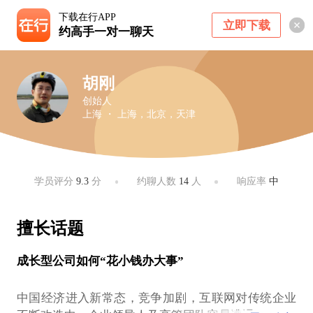
下载在行APP
立即下载
约高手一对一聊天
胡刚
创始人
上海 ・ 上海，北京，天津
学员评分
9.3
分
约聊人数
14
人
响应率
中
擅长话题
成长型公司如何“花小钱办大事”
中国经济进入新常态，竞争加剧，互联网对传统企业