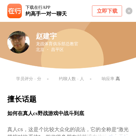
下载在行APP
立即下载
约高手一对一聊天
赵建宇
龙战体育俱乐部总教官
北京 ・ 昌平区
学员评分
-
分
约聊人数
-
人
响应率
高
擅长话题
如何在真人cs野战游戏中战斗到底
真人cs，这是个比较大众化的说法，它的全称是“激光