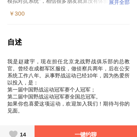
模拟对抗系统”，相信很多朋友就算没有体验过也早就
展开全部
听说过。从2005年第一代装备到如今的第四代，这项
￥300
运动经历了很多坎坷与磨难，最终修成正果，成为国
家体育总局每年的正式比赛项目，级别与全运会相
等！
现在市场上经营真人cs运动的公司或者俱乐部大致分
自述
为几种：
真心喜欢这项运动，努力把它做的更好、更完善的，
我是赵建宇，现在担任北京龙战野战俱乐部的总教
在最困难时期也没有放弃的，这大概占10%；
官。曾经在成都军区服役，做侦察兵两年，后在公安
纯公司运营，只把它当做生意，但是有教练团队，有
系统工作八年。从事野战运动已经10年，因为热爱所
比较正规的基地，占30%；
以投入，是：
各种农家院，郊区风景区，随便找个山头就营业，没
第一届中国野战运动冠军赛个人冠军；
有专业教官与指导，占50%；
第二届中国野战运动冠军赛全国总冠军。
没有场地、没有装备，找前几种要差价的，占10%。
如果你也喜爱这项运动，欢迎加入我们！期待与你的
如果你真心喜欢这项运动，真想把这项运动玩好，还
得有专业的教官指导。我不会在某个咖啡馆或某个地
方坐着与你闲聊，我会直接带着你去实操，在实际的
14
一键约聊