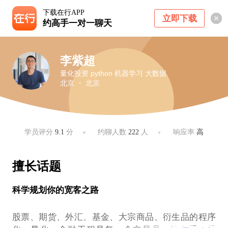
下载在行APP
立即下载
约高手一对一聊天
李紫超
量化投资 python 机器学习 大数据
北京 ・ 北京
学员评分
9.1
分
约聊人数
222
人
响应率
高
擅长话题
科学规划你的宽客之路
股票、期货、外汇、基金、大宗商品、衍生品的程序