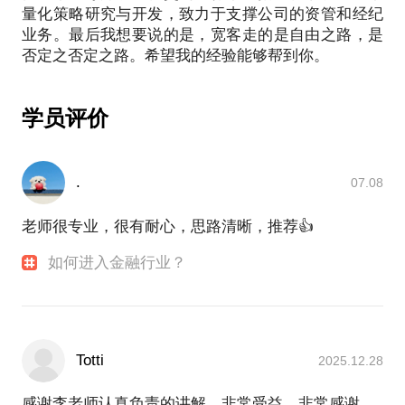
接金融产品等等）如何实现？
项目底层大类资产配置模型体系的构建和模块的开
量化策略研究与开发，致力于支撑公司的资管和经纪
学生规划金融职业发展，以及金融科普和热点金融话
* 如何结合公司现有业务应用智能投顾产品；
业务。最后我想要说的是，宽客走的是自由之路，是
发。在某金融机构的量化金融实验室，领导开展量化
项目。
我有10余年金融、IT、互联网的综合从业经验，期间
在某大型金融科技公司负责智能投顾项目。
我愿意与你分享的内容包括：
学员评价
1. 帮您梳理交易思路，规划量化方案；
我愿意与你分享的内容包括：
2. 通过量化模型案例讲解，锻炼量化模型开发思路；
* 评估创业idea的可行性；
3. 规划量化策略开发路径；
.
07.08
* 完善智能投顾整体方案；
4. 解答量化模型开发和实盘交易中遇到的问题。
* 解答智能投顾核心功能模块的业务问题；
老师很专业，很有耐心，思路清晰，推荐👍
* 结合互联网金融、金融科技公司现有业务拓展智能
PS.在选择与我见面前，请把你的问题更具体化。毕
投顾产品；
竟一小时的谈话只能解决一个小问题。请把你的问题
如何进入金融行业？
提前发给我，方便我做更精确的准备，提升见面效
PS.在选择与我见面前，请把你的问题更具体化。毕
率。期待与你的见面。
竟短时间的谈话只能解决一个小问题。请把你的问题
提前发给我，方便我做更精确的准备，提升见面效
Totti
2025.12.28
率。期待与你的见面。
感谢李老师认真负责的讲解，非常受益，非常感谢