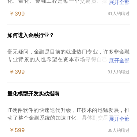
化、量化、金融工程是每一个交易员、操盘手、股
展开全部
民、期民最终要知晓的领域。参考国外，未来程序
￥399
81人约聊过
化、量化、金融工程会逐渐的在金融、交易方向发展
壮大。想当宽客的人也越来越多。
如何进入金融行业？
当前，股票、期货、外汇、基金、大宗商品、衍生品
相关领域的从业者以及金融专业的学生等群体在宽客
毫无疑问，金融是目前的就业热门专业，许多非金融
之路上容易遭遇这些问题：
专业背景的人也希望在资本市场寻得自己的一席之
展开全部
1. 预测是望而不可及的彼岸；
地。金融、资本市场的大众产品有银行存款、银行理
2. 不知道如何成为专业的投资者；
￥399
91人约聊过
财产品、P2P、股票、期货、外汇等等。尤其在当
3. 每一个交易员都要趟的“坑”；
今“你不理财，财不理你”的时代，每一个人或者家庭
4. 如何将自己的交易理念提炼成模型；
都必须具备金融的基础知识。
量化模型开发实战指南
以上提到的疑虑和苦恼，本人均曾经历。同时我拥有
但面对被妖魔化的资本市场，你有可能会有这样的疑
金融业相关资质，且有10余年程序化、量化、金融工
IT硬件软件的快速迭代升级，IT技术的迅猛发展，推
虑：
程、交易从业经验。
动了整个金融系统的加速IT化。具体到交易层面，这
展开全部
1. 金融高深莫测，我不是学金融的做不了?
种效应更加突出，直接表现在量化模型开发和交易。
2. 资本市场都是炒股的庄家，没有规则可言?
￥599
35人约聊过
我愿意与你分享的内容包括：
最近十年来,量化投资成为了欧美资本市场发展的热点
3. 去了资本市场都可以赚大钱，赚快钱？