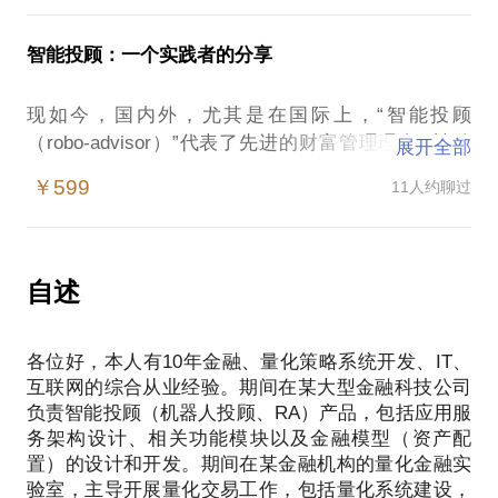
1. 正确认识交易中的“预测”；
与焦点,一举成为了国际投资界兴起的一个新方法,发
4. 在资本市场赚钱会很忙，可能会丢掉日常的生活？
2. 成为专业投资者的路径分享；
展势头迅猛,。量化投资和基本面分析、技术面分析并
智能投顾：一个实践者的分享
3. 成为quant的路径分享；
称为三大主流方法。由于量化投资交易策略的业绩稳
这些都是误解。资本市场，也并非只充斥着操盘手，
4. 量化模型开发经验分享；
定,其市场规模和份额不断扩大,得到国际上越来越多
同样需要多样专业背景的人分工合作。我作为一个专
现如今，国内外，尤其是在国际上，“智能投顾
投资者的追捧。放眼国内，在不断追赶欧美的过程
业的金融从业者，将结合我的经验与经历，告诉你：
（robo-advisor）”代表了先进的财富管理理念--被动
本人有10余年行业经验。拥有多年的机构投资管理经
展开全部
中，可以预见量化投资必将复制，甚至超越欧美的发
1. 介绍资本市场的概况和现状：资本市场是什么？资
投资、资产配置、长期投资，创业公司如
验，涉及套利、做市、量化等交易领域，以及量化系
展轨迹。
￥599
11人约聊过
本市场各个层次如何分布？
Betterment、Wealthfront等已管理近百亿美元资产，
统开发、金融科技项目经验。
2. 非经济金融相关专业背景的求职者，如何在各层次
为数以万计的用户持续地创造财富；传统金融巨头如
在这样的情况下，有意向开发量化模型，进行程序化
资本市场找到合适的定位？
Goldman Sachs、Vanguard、RBS、Charles Schwab
最后想说，宽客的路漫长而曲折，我愿同您分享我的
交易的学员容易遭遇：
3. 哪些职业是我可以从事的？
等也纷纷投入巨资进入该领域，金融科技对行业的改
从业经验，帮您科学规划宽客之路。
自述
1. 也许你有交易思路，但是不知道如何实现量化；
4. 如何结合既有知识背景，转行投身金融行业？
造升级正深远的影响着财富管理的方方面面。
2. 也许你有IT能力，但是不知道思路如何梳理；
5. 如果我在本行业内已有成就，如何成为金融专家的
PS.在选择与我见面前，请把你的问题更具体化。请
3. 也许你既有交易思路也有IT能力，但是不知道项目
同时发挥原有特长？
各位好，本人有10年金融、量化策略系统开发、IT、
在这样的情况下，智能投顾：创业者、金融科技公
把你的问题提前发给我，方便我做更精确的准备，提
路径如何规划和进展；
互联网的综合从业经验。期间在某大型金融科技公司
司、互联网金融公司容易遭遇：
4. 也许你已经拥有了自己的量化模型并且开始实盘交
负责智能投顾（机器人投顾、RA）产品，包括应用服
本人10余年金融从业经验。期间供职，既有传统金融
* 泛“智能投顾”创业idea是否可行？
易，但是遇到了很多问题，想进一步优化完善；
务架构设计、相关功能模块以及金融模型（资产配
机构，也有新型互联网金融、金融科技公司。
* 智能投顾整体方案如何更加合理完整？
置）的设计和开发。期间在某金融机构的量化金融实
* 智能投顾核心功能模块（kyc、资产配置、账户、对
本人多年的量化投资从业经验，期间负责机器人投顾
验室，主导开展量化交易工作，包括量化系统建设，
综上，本话题要做到，释疑想转行金融的苦恼，帮助