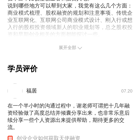
好，越要准备过冬粮草。只接受到访咨询，不动笔不
说到哪些地方可以帮到大家，我觉有这么几个方面：
商业模式梳理、股权融资的规划和注意事项、传统企
业互联网化、互联网公司商业模式设计、刚入行或想
入行的股权投资领域新人的职业规划等，总之股权投
资和早期创业相关的方面都能探讨一些。
我是谢珩，目前是万青资本创始合伙人，专注于企业
展开全部
的股权融资和早期投资工作。
2013-2016年6月，曾在维西资本担任合伙人。
学员评价
我毕业于西北工业大学，8年风险投资、创业融资从业
经验，期间：
关于心态：无论是创业还是在投资领域做职业规划，
福居
总的思路还是要建议注重学习和积累，厚积薄发，固
07.20
本清源。做企业的要好好做业务，做产品，把用户和
客户服务好；做投资的要扎扎实实学习理论基础，大
在一个半小时的沟通过程中，谢老师可谓把十几年融
量看项目，一个一个攒项目经验，不要贪多图快。总
资经验做了高度总结并倾囊分享出来，也非常乐意后
之希望大家都能在在行这个平台上学习进步，找到自
续分享一些个人资源出来提供帮助，期待更多的交
己需要的知识和资源吧。
流。
希望我的经验能够帮到你。
创业企业如何获取天使融资