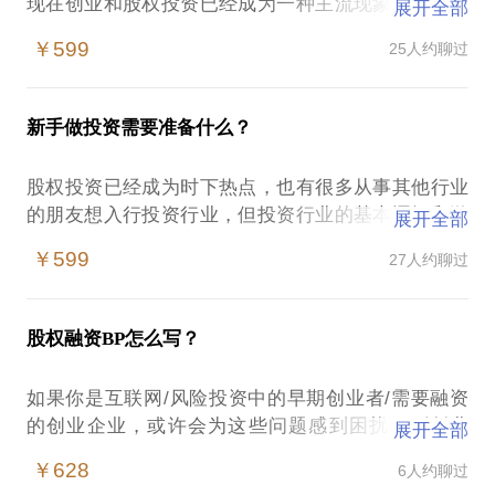
现在创业和股权投资已经成为一种主流现象，甚至提
展开全部
出“万众创业”和“全面投资”的口号，但事实上总体而言
￥599
25人约聊过
创业和股权投资都是风险比较高的事情。前者涉及多
方方面面非常多，后者又是件专业度很高的事情，两
者在团队实力、勤奋程度、专业性、方向选择甚至个
新手做投资需要准备什么？
人运气都会影响到项目的成败。
在这样的情况下，早期创业者/投资业新人/需要股权
股权投资已经成为时下热点，也有很多从事其他行业
融资的企业家容易遭遇：
的朋友想入行投资行业，但投资行业的基本逻辑和游
展开全部
戏规则是什么样的？什么样的人适合投资行业？新人
创业者不是以市场为目标，而是以搞定投资人为目标
￥599
27人约聊过
入行前需要做哪些准备工作？怎么发挥原有工作经验
在创业；
的价值？怎么找在投资公司的定位？如何积累项目经
部分创业者会以为一份商业计划就可以打动投资人，
验，形成自己的投资逻辑等问题困扰着很多人。本人
甚至以为商业计划书越复杂越好；
股权融资BP怎么写？
现在任万青资本创始合伙人，入行6年，前3年做融资
部分投资人不清楚自己机构的定位，喜欢跟风投热。
顾问业务（FA业务），后3年开始做直接投资业务，
如果你是互联网/风险投资中的早期创业者/需要融资
入行前有2年创业经验。前3年做FA业务过程中，看过
我现任万青资本创始合伙人，有6年从业经验，看过数
的创业企业，或许会为这些问题感到困扰：刚创业
展开全部
数百份商业计划书，约过数百个创业者，从种子轮、
百个项目，服务过十几个股权融资项目、投资过3个
时，写bp前自己没有想明白做什么、项目最终要做成
天使轮、A/B/C轮的项目都有涉猎，先后服务过十几
￥628
6人约聊过
preA项目，1个天使投资项目。曾在维西资本任合伙
什么样、怎么做？企业发展到一定程度，需要融资却
家公司的股权融资工作，参与执行过4家项目的直接投