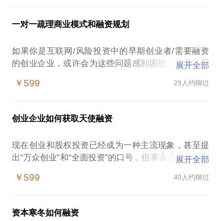
人，共青团任青年创业导师。
无从下手？bp写的很详细很长，投资人却看都不看？
资，也参与过自己项目的基金募集工作，看的项目方
我愿意与你分享的内容包括：
以为写了bp就能拿到融资。我是万青资本创始合伙
向比较杂，经历也比较丰富。我愿意与你分享的内容
一对一疏理商业模式和融资规划
人，曾任维西资本合伙人，8年从业经验，做过企业的
包括：了解股权投资的逻辑和游戏规则，如何做入行
帮助早期创业者梳理商业模式，解决早期项目中股权
融资顾问和直接投资及个人天使投资，累积参与项目
前的准备工作；如何发挥自己的优势，找到在投资公
如果你是互联网/风险投资中的早期创业者/需要融资
融资过程中到困惑；
十几个。我愿意与你分享的内容包括：搞清楚做项
司中的定位；如何增长项目经验，形成自己的投资逻
的创业企业，或许会为这些问题感到困扰：企业发展
帮助preA／A轮项目制定股权融资策略，并参与股权
展开全部
目、写bp和获得融资之间的正确关系；结合学员具体
辑，制定自己的职业规划。PS.在选择与我见面前，
到一定程度，需要融资却无从下手；明明公司业绩很
融资工作；
项目，协助梳理商业模式，理顺业务现在和未来的关
￥599
29人约聊过
请把你的问题更具体化。毕竟一小时的谈话只能解决
好，遇到投资人却不看好；投资人抛橄榄枝的很多，
帮助传统行业企业找到互联网化的方法和机会以及战
系；商业计划书的框架和要点指导。PS.在选择与我
一个小问题。请把你的问题提前发给我，方便我做更
最终成交的却很少。我现在万青资本任创始合伙人，
略规划；
见面前，请把你的问题更具体化。毕竟一小时的谈话
精确的准备，提升见面效率。可来访，不上门，不动
曾任维西资本合伙人，6年从业经验，做过企业的融资
帮助股权投资业新人制定职业规划；
只能解决一个小问题。请把你的问题提前发给我，方
创业企业如何获取天使融资
笔。
顾问和直接投资及个人天使投资，累积参与项目十几
非专业机构开始设立股权投资基金的方案设计和投资
便我做更精确的准备，提升见面效率。
个。相信在这些方面能为你提供帮助。我愿意与你分
策略设计。
现在创业和股权投资已经成为一种主流现象，甚至提
万青资本创始合伙人，从事投融资工作近7年，先后参
享的内容包括：结合学员具体项目，梳理商业模式、
出“万众创业”和“全面投资”的口号，但事实上总体而言
与过数十个项目的融资和投资工作。创立万青资本以
展开全部
优化结构，分析解决企业的不合适融资的要素；为具
PS.在选择与我见面前，请把你的问题更具体化。毕
创业和股权投资都是风险比较高的事情。前者涉及多
来，先后完成拍库A、B轮融资，包大师preA轮融资，
体企业提供个性化的融资解决方案，是适合债权融
竟一小时的谈话只能解决一个小问题。
￥599
40人约聊过
方方面面非常多，后者又是件专业度很高的事情，两
闪修侠B轮融资，天鹅湖畔preA轮融资等。
资、还是适合股权融资；具体股权融资或债权融资的
请把你的问题提前发给我，方便我做更精确的准备，
者在团队实力、勤奋程度、专业性、方向选择甚至个
操作提供可行性建议和执行计划（适合相对优质的企
提升见面效率。
人运气都会影响到项目的成败。 我愿意与你分享的内
与想入投资业的朋友谈谈做股权投资的需要准备什
业）。PS.在选择与我见面前，请把你的问题更具体
可来访，不上门，不动笔。只咨询，不投资。
资本寒冬如何融资
容包括：帮助早期创业者对自身项目进行定位，是否