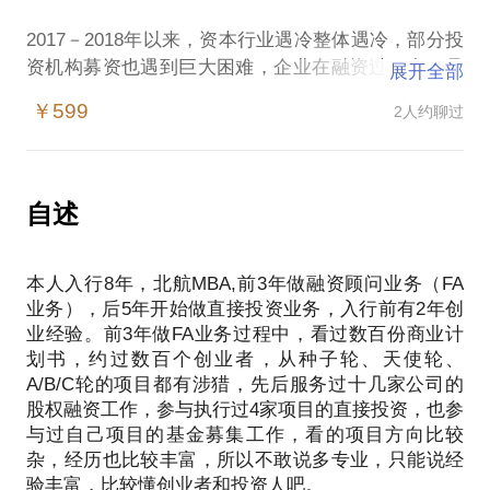
化。毕竟一小时的谈话只能解决一个小问题。请把你
适合天使融资；帮助正在进行preA／A轮项目制定股
的问题提前发给我，方便我做更精确的准备，提升见
2017－2018年以来，资本行业遇冷整体遇冷，部分投
权融资策略，并参与股权融资工作；帮助相关创业者
面效率。期待与你的见面。可来访约谈，不上门，不
从业经历7年，万青资本创始人，主要从事a／b轮企
资机构募资也遇到巨大困难，企业在融资过程中更是
展开全部
对自身项目梳理，找到合适自己的融资策略；介绍股
动笔。
业的股权融资财务顾问，做为顾问方，先后协助完成
难上加难，希望与学员分享当前资本行情下的融资要
权融资相关的基本知识和基本思路。PS.半小时的谈
￥599
2人约聊过
闪修侠B轮数千万投资，拍库A轮数千万融资，包大师
点和策略。我们可以提供以下帮助：
话只能了解融资问题的基本框架，了解融资的基本常
我是万青资本创始合伙人，从事股权融资和投资相关
preA轮融资，天鹅湖畔preA轮融资等。
1）协助梳理企业的商业模式和发展策略
识，更多融资和商业模式梳理问题欢迎咨询我的其它
工作7年，希望在项目的融资和商业模式梳理方面能给
2）分享企业融资策略和方法
方面专题问题。请把你重点关注的问题提前发给我，
大家提供帮助。
自述
方便我做更精确的准备，提升见面效率。线下约见仅
限周末，不上门，不动笔。只咨询，不投资。
谈创业期股权融资操作准备、个性化商业模式梳理和
我从事投融资工作7年，至今累计参与过数十个项目的
本人入行8年，北航MBA,前3年做融资顾问业务（FA
成功融资案例。2016年创立万青资本，专业从事企业
我现任万青资本创始合伙人，有6年从业经验，看过数
业务），后5年开始做直接投资业务，入行前有2年创
的FA（融资顾问工作），累计服务过拍库（A轮/B
百个项目，服务过十几个股权融资项目、投资过3个
业经验。前3年做FA业务过程中，看过数百份商业计
轮/C轮）、包大师（preA轮/A轮）、闪修侠（B
preA项目，1个天使投资项目。曾在维西资本任合伙
划书，约过数百个创业者，从种子轮、天使轮、
轮）、天鹅湖畔（PreA轮）等企业的从天使到A/B轮
人，共青团任青年创业导师。
A/B/C轮的项目都有涉猎，先后服务过十几家公司的
的融资工作，交易金额从数百万到近亿元不等。
股权融资工作，参与执行过4家项目的直接投资，也参
帮您快速掌握融资的核心框架，有的放矢，节约不必
与过自己项目的基金募集工作，看的项目方向比较
1）企业融资是系统工程，需要多方面多维度的准备；
杂，经历也比较丰富，所以不敢说多专业，只能说经
2）融资是长期工程，要早做准备；3）越是行情不
验丰富，比较懂创业者和投资人吧。