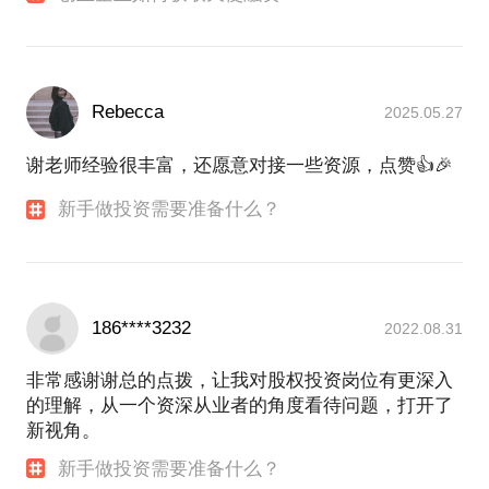
1、维西资本期间：协同公司团队参与投资591结婚网
的preA轮200万风险投资，后来参与591结婚网的融资
工作，完成1000万元的A轮投资。其后又参与该项目
旗下的会所业务的融资和资产重组业务。
协同公司团队参与二手工程机械拍卖公司易极拍（投
Rebecca
2025.05.27
资额1000万）以及蓝领就业招聘系统中劳网（投资额
数百万）的preA直投工作。
谢老师经验很丰富，还愿意对接一些资源，点赞👍🎉
2、天使投资：作为个人天使，投资了科普教育（青少
年南北极科考）中科耀华项目100万人民币，正在执
新手做投资需要准备什么？
行A轮融资工作。
3、万青资本期间：2016年开始做万青资本，主要从
事a／b轮企业的股权融资财务顾问，做为顾问方，先
后协助完成闪修侠（手机上门维修平台）B轮5000投
186****3232
2022.08.31
资，拍库（跨境艺术品拍卖平台）A/B轮数千万融
资，包大师（奢侈品服务平台）preA/A轮数千万融
非常感谢谢总的点拨，让我对股权投资岗位有更深入
资，天鹅湖畔（少年芭蕾舞培训）preA轮数百万融
的理解，从一个资深从业者的角度看待问题，打开了
资，以及正在服务的翎客航天等航天军工项目融资服
新视角。
务。
新手做投资需要准备什么？