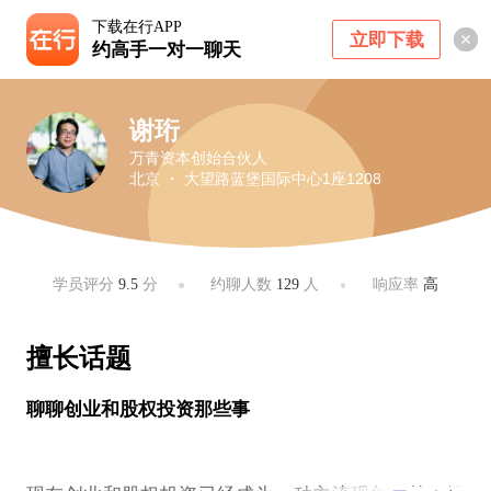
下载在行APP
立即下载
约高手一对一聊天
谢珩
万青资本创始合伙人
北京 ・ 大望路蓝堡国际中心1座1208
学员评分
9.5
分
约聊人数
129
人
响应率
高
擅长话题
聊聊创业和股权投资那些事