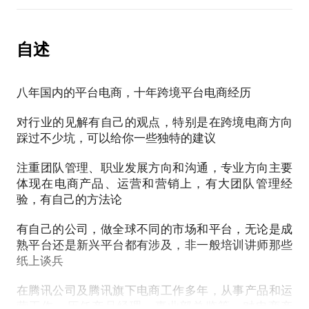
从定位到产品、运营的方式；聆听你的实际情况，从
如何正确定位自己的职业规划之路？努力工作的驱动
你的产品或平台出发剖析可能存在的机会和方向。
如果你的团队想做这个平台，一定会遇到以下想了解
如何形成？如何做好一件事？做人和做事应该有哪些
的
自述
最核心的习惯？形成自己的风格为什么这么重要？如
PS.在选择与我见面前，请把你的问题更具体化。毕
1、平台现在适不适合进入，是做半托管好，还是全托
何对自己投资？遇到困难如何调整自己？在职场中如
竟，短暂的谈话只能解决一些小问题。请把你的问题
管好
何向上沟通？赠送一些你可能不知道的事和坑
提前发给我，方便我做更精细的准备，提升见面效
八年国内的平台电商，十年跨境平台电商经历
2、我现在没有货，怎么选品
率。期待与你的见面！
3、平台具体应该怎么运营，如果想规模大点，怎么搭
我在不同的公司管理过产品、运营、技术、设计、营
对行业的见解有自己的观点，特别是在跨境电商方向
建团队
销团队，能根据个人特点给出针对性的发展建议，消
踩过不少坑，可以给你一些独特的建议
我拥有十多年国内到国外的电商经验，除了擅长的电
4、如何找到靠谱的平台招商经理，怎么开始第一步后
除迷茫，在我与学员的交流中，发现往往大家认为的
商产品、运营和推广具备实战经验外，还对其他环节
进入到全流程的运营
注重团队管理、职业发展方向和沟通，专业方向主要
问题不是真正的问题，而我能帮你剖析并尝试找到真
均有长期关注，同时对全球的主要市场都有不同程度
体现在电商产品、运营和营销上，有大团队管理经
正的问题
的涉及和见解
验，有自己的方法论
如果你的团队已经做了这个平台，可能有以下想了解
有自己的公司，做全球不同的市场和平台，无论是成
的
熟平台还是新兴平台都有涉及，非一般培训讲师那些
1、我们现在做的速度慢，效果不好，到底问题在哪里
纸上谈兵
2、除了上品，好像没有什么地方可以主动争取到更多
流量
在腾讯公司及腾讯旗下电商工作多年，从事产品和运
3、怎么做好目前产品的运营及扩大现在的单量
营工作，历任产品经理、事业部总监等，对电商产