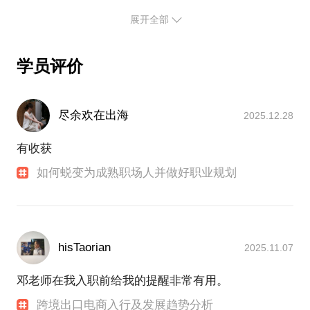
品、运营及供应链有比较广泛的涉猎。
展开全部
曾在知名跨境电商浙江执御(jollychic)负责产品、运营
如果你除了对这两个平台感兴趣，还对区域性的平台
和无线的整体工作，而后转型成为大卖家，对国内和
有兴趣，那我们不妨展开聊聊ozon,野莓，fruugo，美
学员评价
跨境电商的产品、运营及推广运作有沉淀和观点，在
客多等，看看有没有火花可以碰撞
电商的供应链有失败亦有感悟，近年来在持续创业
尽余欢在出海
2025.12.28
有收获
如何蜕变为成熟职场人并做好职业规划
hisTaorian
2025.11.07
邓老师在我入职前给我的提醒非常有用。
跨境出口电商入行及发展趋势分析