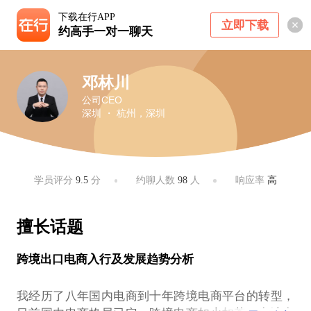
下载在行APP
立即下载
约高手一对一聊天
邓林川
公司CEO
深圳 ・ 杭州，深圳
学员评分
9.5
分
约聊人数
98
人
响应率
高
擅长话题
跨境出口电商入行及发展趋势分析
我经历了八年国内电商到十年跨境电商平台的转型，