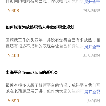
目前国内电商格局已定，跨境电商如火如荼，愈演愈
展开全部
烈，全球不同区域的市场依然有巨大的机会，国家从
￥698
76人约聊过
长远的政策也依然会更加鼓励中国制造走出去，这里
面机会与挑战并存。
如何蜕变为成熟职场人并做好职业规划
在这样的大背景下，想走出去的公司或同行容易遭
遇：全球市场这么多，应该如何选定区域市场，确定
回顾我工作的头四年，并没有觉得自己有多成熟，相
市场定位？在不同经济、政治和文化的差异下，如何
反还有很多不成熟的表现会让自己和身边的人困扰，
展开全部
做好本地化运营？如何选择适合自己的平台及模式？
在随后六年的大团队管理中，一直有相当比例初入职
在不同的阶段应该用怎样的推广方式？
￥499
21人约聊过
场的新人，在我逐渐解惑的过程中，发现他们同时也
存在或比我更多关于职场中的困惑，所以这个话题的
作为行业从业者，我对于国内或跨境的电商平台均有
积累来自于我这几年在管理中的实际思考，这些积累
实战经验，可以与你分享：我的心路历程。如果你是
出海平台Temu/Shein的新机会
已经在团队中进行过多次分享。
同行，我非常愿意和你一起分享过去那些事儿，不管
是辛酸还是更辛酸，开心还是更开心，如果你是初入
最近有很多人想了解新平台的情况，成熟平台我们可
本话题分享给以下几类人：初入职场的应届生或新人
电商或准备杀入跨境电商，不知道自己在某个方向上
以在老话题里展开讲，但作为大家关注的新平台，最
展开全部
入职场几年了，但依然觉得自己迷茫和历练不够的年
应该往哪里去，或者在运营或推广上遇到问题，我可
当红的无非是Temu和Shein，这个话题会重点对想长
轻人我将和你探讨以下话题：在职场中有哪些必备的
￥599
1人约聊过
以对你做些力所能及的帮助；从熟悉的行业介绍电商
期运营这两个平台的朋友分享
软实力和硬技能，如何做好这个方向的储备和提升，