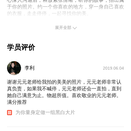
心深入沟通后，释放紧张情绪，听你的故事，拍出属
于你的照片。约一个你喜欢的地方，穿一身自己喜欢
【作品展示】：
的衣服，走走停停，一起寻找你的美。
合作过的品牌包括：大众赛车、国航会议、凯迪拉
【拍照流程】：
克，公司高管形象照等等。
展开全部
线上预约
线下拍摄
学员评价
2个工作日内发送所有原片
选出1张需要精修的照片
5个工作日内交付精修照片
李利
2019.06.04
谢谢元元老师给我拍的美美的照片，元元老师非常认
【常见Q&A】：
真负责，如果我不喊停，元元老师还会一直拍，直到
Q：为什么价格这么低？
她自己满意为止。物超所值。喜欢敬业的元元老师。
A：首次在在行上尝试提供摄影服务，希望能结识更
满分推荐
多有趣的朋友，价格远低于1000元以上的市场价，今
后会涨价哦。
为你量身定做一组黑白大片
Q：怎样知道是否预约成功了？
A：付款成功即是预约成功，如有倾向拍摄的时间