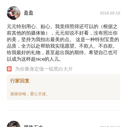
段，请在下单时备注。
Q：可以取消预约吗？
盈盈
2018.09.10
A：可以，但是取消或者改约至少提前1天告知。
Q：如果不满意怎么办？
元元特别用心、贴心。我觉得照得还可以的（根据之
A：希望能为您提供超越预期的照片效果。如果照片
前其他的拍摄体验），元元却说不好看，没有照出你
与说明的标准不匹配，或者由于我的错误（如焦点、
的美，坚持为我拍出最美的点。 这是一种特别宝贵的
照明灯具、颜色）等存在缺陷，我会承担相应的责
品质，全力以赴帮助我实现愿望。不欺人、不自欺。
任。如果因为您不满意照片的效果，现场提出，当天
给我最好的礼物，甚至超出我的期待。希望自己也可
将为您重拍一次。
以成为这样超nice的人儿。
如有其他疑问，可以联系在行客服：
为你量身定做一组黑白大片
18652207796（工作日10：00-19：00）。
行家回复