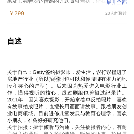
果及其独特表达情感的方式吸引着我，让我不断加深
展开全部
自己对于光，纹理和构图的理解。好的黑白照片，往
￥299
28人约聊过
往能穿越时间，拥有永恒而浪漫的神秘气息。如果你
也是黑白照片的爱好者，那么我愿意与你一起创作出
属于你的黑白大片。
【服务内容】：
自述
原片赠送：所有原片赠送，不低于20张；
图片精修：精修1张；
化妆造型：建议自带淡妆拍摄，不提供化妆和服装；
关于自己：Getty签约摄影师，爱生活，误打误撞进了
后期周期：5个工作日内交付精修照片；
房地产行业（所以拍照时也可以和你聊聊有潜力的地
场地费用：不进棚拍摄，不包含场地费用。
段和称心的户型）。后来因为热爱进入电影行业工
作，懂得视听的核心，跟过剧组也剪辑过纪录片。
【推荐理由】：
2011年，因为喜欢摄影，开始拿着单反拍照片，喜欢
有故事拍成照片，也擅长用画面讲故事。跟着朋友创
性价比高，价格远低于1000元以上的市场价格；
业电商领域。目前进修儿童发展与教育心理学，喜欢
小朋友，准备好好研究他们。
品质保证，Getty签约摄影师亲自拍摄；
关于拍摄：擅于倾听与沟通，关注被摄者内心，有耐
量身定制，根据你的需求打造适合你的风格。