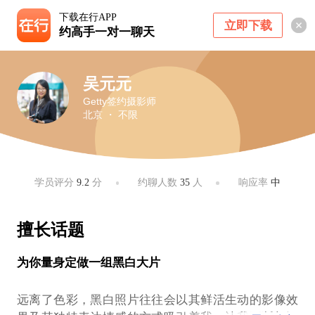
下载在行APP
立即下载
约高手一对一聊天
吴元元
Getty签约摄影师
北京 ・ 不限
学员评分
9.2
分
约聊人数
35
人
响应率
中
擅长话题
为你量身定做一组黑白大片
远离了色彩，黑白照片往往会以其鲜活生动的影像效